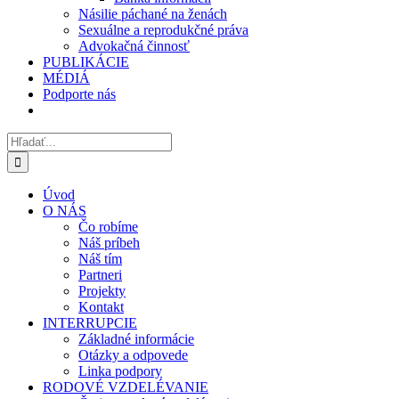
Násilie páchané na ženách
Sexuálne a reprodukčné práva
Advokačná činnosť
PUBLIKÁCIE
MÉDIÁ
Podporte nás
Hľadať:
Úvod
O NÁS
Čo robíme
Náš príbeh
Náš tím
Partneri
Projekty
Kontakt
INTERRUPCIE
Základné informácie
Otázky a odpovede
Linka podpory
RODOVÉ VZDELÉVANIE