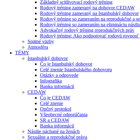
Základný scitlivovací rodový tréning
Rodový tréning zameraný na dohovor CEDAW
Rodový tréning zameraný na Istanbulský dohovor
Rodový tréning so zameraním na reprodukčné a se
Rodový tréning so zameraním na elimináciu násili
Advokačný rodový tréning reprodukčných práv
Rodový tréning: Ako podporovať rodovú rovnosť a 
Spätné väzby
Atmosféra
TÉMY
Istanbulský dohovor
Čo je Istanbulský dohovor
Celé znenie Istanbulského dohovoru
Otázky a odpovede
Infografika
Banka informácií
CEDAW
Čo je CEDAW
Celé znenie
Opčný protokol
Všeobecné odporúčania
SR a CEDAW
Banka informácií
Násilie páchané na ženách
Sexuálne a reprodukčné práva