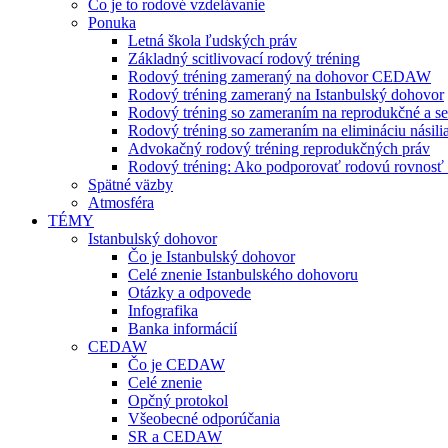
Čo je to rodové vzdelávanie
Ponuka
Letná škola ľudských práv
Základný scitlivovací rodový tréning
Rodový tréning zameraný na dohovor CEDAW
Rodový tréning zameraný na Istanbulský dohovor
Rodový tréning so zameraním na reprodukčné a se
Rodový tréning so zameraním na elimináciu násili
Advokačný rodový tréning reprodukčných práv
Rodový tréning: Ako podporovať rodovú rovnosť a 
Spätné väzby
Atmosféra
TÉMY
Istanbulský dohovor
Čo je Istanbulský dohovor
Celé znenie Istanbulského dohovoru
Otázky a odpovede
Infografika
Banka informácií
CEDAW
Čo je CEDAW
Celé znenie
Opčný protokol
Všeobecné odporúčania
SR a CEDAW