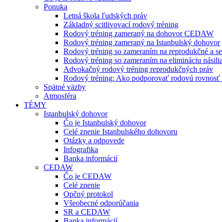
Ponuka
Letná škola ľudských práv
Základný scitlivovací rodový tréning
Rodový tréning zameraný na dohovor CEDAW
Rodový tréning zameraný na Istanbulský dohovor
Rodový tréning so zameraním na reprodukčné a se
Rodový tréning so zameraním na elimináciu násili
Advokačný rodový tréning reprodukčných práv
Rodový tréning: Ako podporovať rodovú rovnosť a 
Spätné väzby
Atmosféra
TÉMY
Istanbulský dohovor
Čo je Istanbulský dohovor
Celé znenie Istanbulského dohovoru
Otázky a odpovede
Infografika
Banka informácií
CEDAW
Čo je CEDAW
Celé znenie
Opčný protokol
Všeobecné odporúčania
SR a CEDAW
Banka informácií