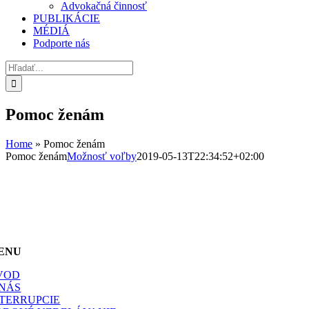
Advokačná činnosť
PUBLIKÁCIE
MÉDIÁ
Podporte nás
Hľadať:
Pomoc ženám
Home
»
Pomoc ženám
Pomoc ženám
Možnosť voľby
2019-05-13T22:34:52+02:00
ENU
VOD
 NÁS
NTERRUPCIE