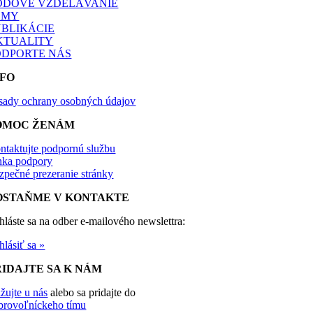
ODOVÉ VZDELÁVANIE
ÉMY
UBLIKÁCIE
KTUALITY
ODPORTE NÁS
NFO
sady ochrany osobných údajov
OMOC ŽENÁM
ntaktujte podpornú službu
nka podpory
zpečné prezeranie stránky
OSTAŇME V KONTAKTE
ihláste sa na odber e-mailového newslettra:
hlásiť sa »
RIDAJTE SA K NÁM
ážujte u nás
alebo sa pridajte do
brovoľníckeho tímu