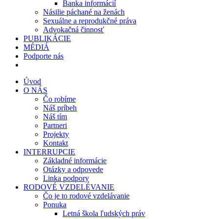
Banka informácií
Násilie páchané na ženách
Sexuálne a reprodukčné práva
Advokačná činnosť
PUBLIKÁCIE
MÉDIÁ
Podporte nás
Úvod
O NÁS
Čo robíme
Náš príbeh
Náš tím
Partneri
Projekty
Kontakt
INTERRUPCIE
Základné informácie
Otázky a odpovede
Linka podpory
RODOVÉ VZDELÉVANIE
Čo je to rodové vzdelávanie
Ponuka
Letná škola ľudských práv