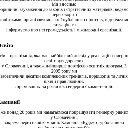
Ми вносимо
юридичні зауваження до законів і стратегічних матеріалів, ведем
переговори з
політиками, організовуємо акції публічного протесту, відстежуєм
ситуацію та
інформуємо про неї громадськість і міжнародні організації.
світа
Ми – організація, яка має найбільший досвід у реалізації гендерно
освіти для дорослих
у Словаччині, а також найширше портфоліо освітніх програм. З
2005 року ми
забезпечили десятки комплексних тренінгів, воркшопів та літніх
шкіл з прав людини,
спрямованих на розвиток гендерних компетенцій.
Кампанії
же понад 20 років ми намагаємося покращувати гендерну рівніс
у Словаччині,
зокрема через наші кампанії. Кампанія «Будьмо турботливою
країною, це про здоров&
‘
я