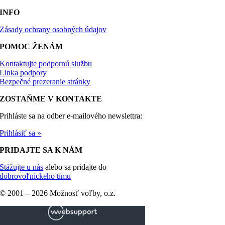
INFO
Zásady ochrany osobných údajov
POMOC ŽENÁM
Kontaktujte podpornú službu
Linka podpory
Bezpečné prezeranie stránky
ZOSTAŇME V KONTAKTE
Prihláste sa na odber e-mailového newslettra:
Prihlásiť sa »
PRIDAJTE SA K NÁM
Stážujte u nás
alebo sa pridajte do
dobrovoľníckeho tímu
© 2001 –
2026 Možnosť voľby, o.z.