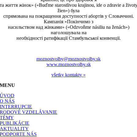
та життя жінок» («Buďme starostlivou krajinou, ide o zdravie a život
žien») була
спрямована на покращення доступності абортів у Словаччині.
Кампанія «Покінчимо з
насильством над жінками» («Odzvoňme násiliu na ženách»)
наголошувала на
необхідності ратифікації Стамбульської конвенції.
moznostvolby@moznostvolby.sk
www.moznostvolby.sk
všetky kontakty »
MENU
ÚVOD
O NÁS
INTERRUPCIE
RODOVÉ VZDELÁVANIE
TÉMY
PUBLIKÁCIE
AKTUALITY
PODPORTE NÁS