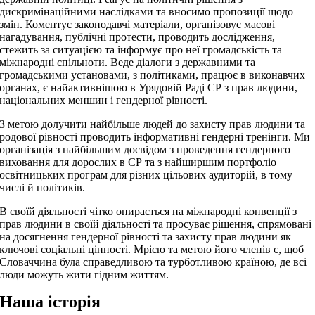
дискримінаційними наслідками та вносимо пропозиції щодо
змін. Коментує законодавчі матеріали, організовує масові
нагадування, публічні протести, проводить дослідження,
стежить за ситуацією та інформує про неї громадськість та
міжнародні спільноти. Веде діалоги з державними та
громадськими установами, з політиками, працює в виконавчих
органах, є найактивнішою в Урядовій Раді СР з прав людини,
національних меншин і гендерної рівності.
З метою долучити найбільше людей до захисту прав людини та
родової рівності проводить інформативні гендерні тренінги. Ми
організація з найбільшим досвідом з проведення гендерного
виховання для дорослих в СР та з найширшим портфоліо
освітницьких програм для різних цільових аудиторій, в тому
числі й політиків.
В своїй діяльності чітко опирається на міжнародні конвенції з
прав людини в своїй діяльності та просуває рішення, спрямовані
на досягнення гендерної рівності та захисту прав людини як
ключові соціальні цінності. Мрією та метою його членів є, щоб
Словаччина була справедливою та турботливою країною, де всі
люди можуть жити гідним життям.
Наша історія