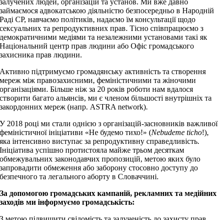
залучених людей, організацій та установ. Ми вже давно
займаємося адвокатською діяльністю безпосередньо в Народній
Раді СР, навчаємо політиків, надаємо їм консультації щодо
сексуальних та репродуктивних прав. Тісно співпрацюємо з
демократичними медіями та незалежними установами такі як
Національний центр прав людини або Офіс громадського
захисника прав людини.
Активно підтримуємо громадянську активність та створення
мереж між правозахисними, феміністичними та жіночими
організаціями. Більше ніж за 20 років роботи нам вдалося
створити багато альянсів, ми є членом більшості внутрішніх та
закордонних мереж (напр. ASTRA network).
У 2018 році ми стали однією з організацій-засновників важливої ​​
феміністичної ініціативи «Не будемо тихо!» (
Nebudeme ticho
!),
яка інтенсивно виступає за репродуктивну справедливість.
Ініціатива успішно протистояла майже трьом десяткам
обмежувальних законодавчих пропозицій, метою яких було
запровадити обмеження або заборону стосовно доступу до
безпечного та легального аборту в Словаччині.
За допомогою громадських кампаній, рекламних та медійних
заходів ми інформуємо громадськість:
З метою підвищити свідомість та залученість до захисту прав