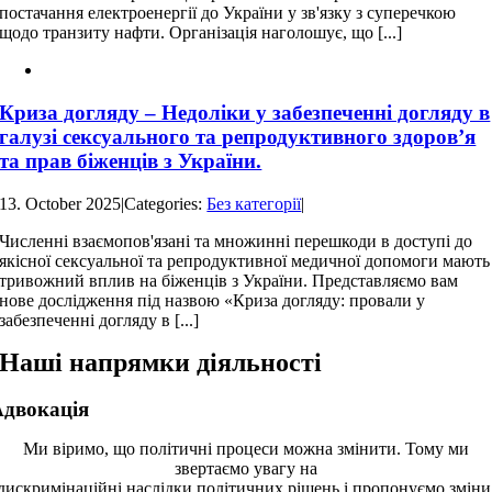
постачання електроенергії до України у зв'язку з суперечкою
щодо транзиту нафти. Організація наголошує, що [...]
Криза догляду – Недоліки у забезпеченні догляду в
галузі сексуального та репродуктивного здоров’я
та прав біженців з України.
13. October 2025
|
Categories:
Без категорії
|
Численні взаємопов'язані та множинні перешкоди в доступі до
якісної сексуальної та репродуктивної медичної допомоги мають
тривожний вплив на біженців з України. Представляємо вам
нове дослідження під назвою «Криза догляду: провали у
забезпеченні догляду в [...]
Наші напрямки діяльності
Адвокація
Ми віримо, що політичні процеси можна змінити. Тому ми
звертаємо увагу на
дискримінаційні наслідки політичних рішень і пропонуємо зміни