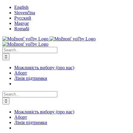
Skip
English
to
Slovenčina
content
Русский
Magyar
Romaňi
Search
for:
Можливість вибору (про нас)
Aборт
Лінія підтримки
Search
for:
Можливість вибору (про нас)
Aборт
Лінія підтримки