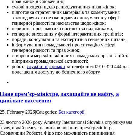
прав жінок в Словаччині;
судові процеси щодо репродуктивних прав жінок;
підготовка стратегічних матеріалів та коментування
законодавчих та незаконодавчих документів у сфері
гендерної рівності та насильства щодо жінок;
первинна профілактика насильства над жінками;
гендерне виховання у формі інтерактивних тренінгів;
поради, консультації та експертизи з гендерних питань;
інформування громадськості про ситуацію у сфері
гендерної рівності та прав жінок;
створення мережі та жіночих громадських організацій та
підтримка громадянської активності;
робота
служби підтримки
за телефоном 0910 350 444 для
полегшення доступу до безпечного аборту.
Пане прем’єр-міністре, захищайте не нафту, а
цивільне населення
25. February 2026
|
Categories:
Без категорії
|
23 лютого 2026 року Amnesty International Slovakia опублікувала
заяву, в якій реагує на висловлювання прем'єр-міністра
Словаччини Роберта Фіцо про можливість припинення