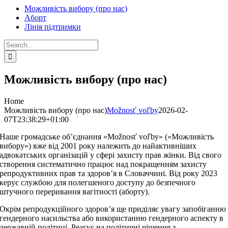
Можливість вибору (про нас)
Aборт
Лінія підтримки
Search
for:
Можливість вибору (про нас)
Home
Можливість вибору (про нас)
Možnosť voľby
2026-02-
07T23:38:29+01:00
Наше громадське об’єднання «Možnosť voľby» («Можливість
вибору») вже від 2001 року належить до найактивніших
адвокатських організацій у сфері захисту прав жінки. Від свого
створення систематично працює над покращенням захисту
репродуктивних прав та здоров’я в Словаччині. Від року 2023
керує службою для полегшеного доступу до безпечного
штучного переривання вагітності (аборту).
Окрім репродукційного здоров’я ще приділяє увагу запобіганню
гендерного насильства або використанню гендерного аспекту в
державній політиці. Реагує на політичні рішення з