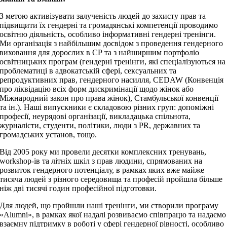
З метою активізувати залученість людей до захисту прав та
підвищити їх гендерні та громадянські компетенції проводимо
освітню діяльність, особливо інформативні гендерні тренінги.
Ми організація з найбільшим досвідом з проведення гендерного
виховання для дорослих в СР та з найширшим портфоліо
освітницьких програм (гендерні тренінги, які спеціалізуються на
проблематиці в адвокатській сфері, сексуальних та
репродуктивних прав, гендерного насилля, CEDAW (Конвенція
про ліквідацію всіх форм дискримінації щодо жінок або
Міжнародний закон про права жінок), Стамбульської конвенції
та ін.). Наші випускники є складовою різних груп: допоміжні
професії, неурядові організації, викладацька спільнота,
журналісти, студенти, політики, люди з PR, державних та
громадських установ, тощо.
Від 2005 року ми провели десятки комплексних тренувань,
workshop-ів та літніх шкіл з прав людини, спрямованих на
розвиток гендерного потенціалу, в рамках яких вже майже
тисяча людей з різного середовища та професій пройшла більше
ніж дві тисячі годин професійної підготовки.
Для людей, що пройшли наші тренінги, ми створили програму
«Alumni», в рамках якої надалі розвиваємо співпрацю та надаємо
взаємну підтримку в роботі у сфері гендерної рівності, особливо