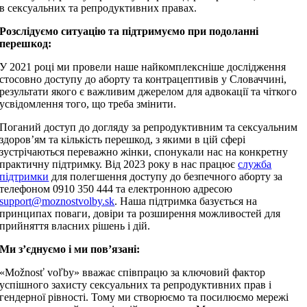
в сексуальних та репродуктивних правах.
Розслідуємо ситуацію та підтримуємо при подоланні
перешкод:
У 2021 році ми провели наше найкомплексніше дослідження
стосовно доступу до аборту та контрацептивів у Словаччині,
результати якого є важливим джерелом для адвокації та чіткого
усвідомлення того, що треба змінити.
Поганий доступ до догляду за репродуктивним та сексуальним
здоров’ям та кількість перешкод, з якими в цій сфері
зустрічаються переважно жінки, спонукали нас на конкретну
практичну підтримку. Від 2023 року в нас працює
служба
підтримки
для полегшення доступу до безпечного аборту за
телефоном 0910 350 444 та електронною адресою
support@moznostvolby.sk
. Наша підтримка базується на
принципах поваги, довіри та розширення можливостей для
прийняття власних рішень і дій.
Ми з’єднуємо і ми пов’язані:
«Možnosť voľby» вважає співпрацю за ключовий фактор
успішного захисту сексуальних та репродуктивних прав і
гендерної рівності. Тому ми створюємо та посилюємо мережі