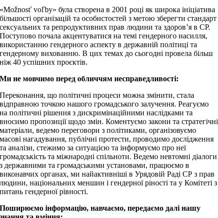
«Možnosť voľby» була створена в 2001 році як широка ініціатива
більшості організацій та особистостей з метою зберегти стандарт
сексуальних та репродуктивних прав людини та здоров’я в СР.
Поступово почала акцентуватися на темі гендерного насилля,
використанню гендерного аспекту в державній політиці та
гендерному вихованню. В цих темах до сьогодні провела більш
ніж 40 успішних проєктів.
Ми не мовчимо перед обличчям несправедливості:
Переконання, що політичні процеси можна змінити, стала
відправною точкою нашого громадського залучення. Реагуємо
на політичні рішення з дискримінаційними наслідками та
вносимо пропозиції щодо змін. Коментуємо закони та стратегічн
матеріали, ведемо переговори з політиками, організовуємо
масові нагадування, публічні протести, проводимо дослідження
та аналізи, стежимо за ситуацією та інформуємо про неї
громадськість та міжнародні спільноти. Ведемо невтомні діалоги
з державними та громадськими установами, працюємо в
виконавчих органах, ми найактивніші в Урядовій Раді СР з прав
людини, національних меншин і гендерної ріності та у Комітеті з
питань гендерної рівності.
Поширюємо інформацію, навчаємо, передаємо далі нашу
знання та вміння: