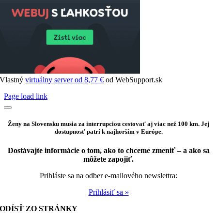
Vlastný
virtuálny server od 8,77 €
od WebSupport.sk
Page load link
Ženy na Slovensku musia za interrupciou cestovať aj viac než 100 km. Jej
dostupnosť patrí k najhorším v Európe.
Dostávajte informácie o tom, ako to chceme zmeniť – a ako sa
môžete zapojiť.
Prihláste sa na odber e-mailového newslettra:
Prihlásiť sa »
ODÍSŤ ZO STRÁNKY