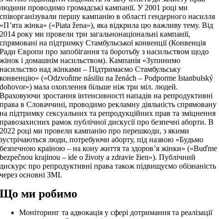
людини проводимо громадські кампанії. У 2001 році ми
співорганізували першу кампанію в області гендерного насилля
«П’ята жінка» («Piata žena»), яка відкрила цю важливу тему. Від
2014 року ми провели три загальнонаціональні кампанії,
спрямовані на підтримку Стамбульської конвенції (Конвенція
Ради Європи про запобігання та боротьбу з насильством щодо
жінок і домашнім насильством). Кампанія «Зупинимо
насильство над жінками – Підтримаємо Стамбульську
конвенцію» («Odzvoňme násiliu na ženách – Podporme Istanbulský
dohovor») мала охоплення більше ніж три міл. людей.
Враховуючи зростання інтенсивності нападів на репродуктивні
права в Словаччині, проводимо рекламну діяльність спрямовану
на підтримку сексуальних та репродукційних прав та зміцнення
правозахисних рамок публічної дискусії про безпечні аборти. В
2022 році ми провели кампанію про перешкоди, з якими
зустрічаються люди, потребуючи аборту, під назвою «Будьмо
безпечною країною – на кону життя та здоров’я жінки» («Buďme
bezpečnou krajinou – ide o životy a zdravie žien»). Публічний
дискурс про репродуктивні права також підвищуємо обізнаність
через основні ЗМІ.
Що ми робимо
Моніторинг та адвокація у сфері дотримання та реалізації