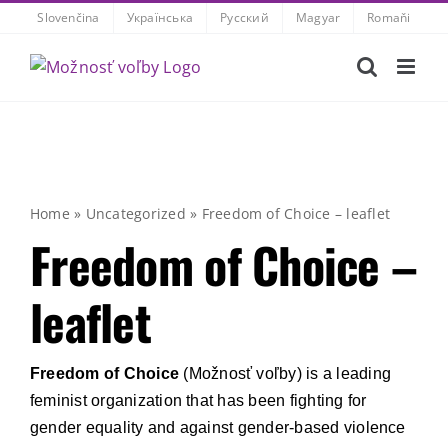
Skip
Slovenčina
Українська
Русский
Magyar
Romaňi
to
content
Home
»
Uncategorized
»
Freedom of Choice – leaflet
Freedom of Choice –
leaflet
Freedom of Choice
(Možnosť voľby) is a leading
feminist organization that has been fighting for
gender equality and against gender-based violence