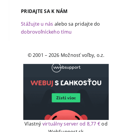
PRIDAJTE SA K NÁM
Stážujte u nás
alebo sa pridajte do
dobrovoľníckeho tímu
© 2001 –
2026 Možnosť voľby, o.z.
Vlastný
virtuálny server od 8,77 €
od
WebSupport.sk