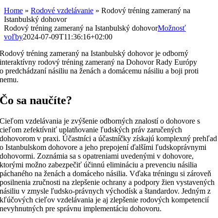
Home
»
Rodové vzdelávanie
»
Rodový tréning zameraný na
Istanbulský dohovor
Rodový tréning zameraný na Istanbulský dohovor
Možnosť
voľby
2024-07-09T11:36:16+02:00
Rodový tréning zameraný na Istanbulský dohovor je odborný
interaktívny rodový tréning zameraný na Dohovor Rady Európy
o predchádzaní násiliu na ženách a domácemu násiliu a boji proti
nemu.
Čo sa naučíte?
Cieľom vzdelávania je zvýšenie odborných znalostí o dohovore s
cieľom zefektívniť uplatňovanie ľudských práv zaručených
dohovorom v praxi. Účastníci a účastníčky získajú komplexný prehľad
o Istanbulskom dohovore a jeho prepojení ďalšími ľudskoprávnymi
dohovormi. Zoznámia sa s opatreniami uvedenými v dohovore,
ktorými možno zabezpečiť účinnú elimináciu a prevenciu násilia
páchaného na ženách a domáceho násilia. Vďaka tréningu si zároveň
posilnenia zručnosti na zlepšenie ochrany a podpory žien vystavených
násiliu v zmysle ľudsko-právnych východísk a štandardov. Jedným z
kľúčových cieľov vzdelávania je aj zlepšenie rodových kompetencií
nevyhnutných pre správnu implementáciu dohovoru.