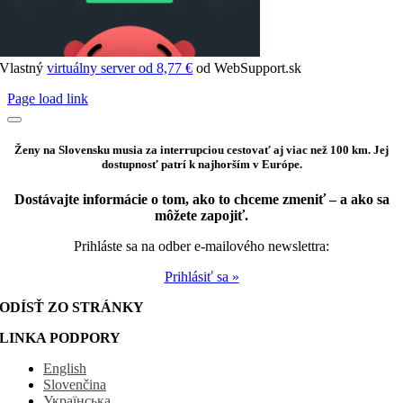
Vlastný
virtuálny server od 8,77 €
od WebSupport.sk
Page load link
Ženy na Slovensku musia za interrupciou cestovať aj viac než 100 km. Jej
dostupnosť patrí k najhorším v Európe.
Dostávajte informácie o tom, ako to chceme zmeniť – a ako sa
môžete zapojiť.
Prihláste sa na odber e-mailového newslettra:
Prihlásiť sa »
ODÍSŤ ZO STRÁNKY
LINKA PODPORY
English
Slovenčina
Українська