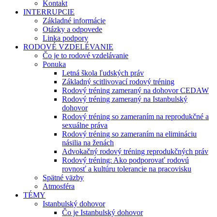
Kontakt
INTERRUPCIE
Základné informácie
Otázky a odpovede
Linka podpory
RODOVÉ VZDELÉVANIE
Čo je to rodové vzdelávanie
Ponuka
Letná škola ľudských práv
Základný scitlivovací rodový tréning
Rodový tréning zameraný na dohovor CEDAW
Rodový tréning zameraný na Istanbulský
dohovor
Rodový tréning so zameraním na reprodukčné a
sexuálne práva
Rodový tréning so zameraním na elimináciu
násilia na ženách
Advokačný rodový tréning reprodukčných práv
Rodový tréning: Ako podporovať rodovú
rovnosť a kultúru tolerancie na pracovisku
Spätné väzby
Atmosféra
TÉMY
Istanbulský dohovor
Čo je Istanbulský dohovor