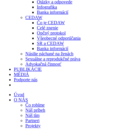
Otázky a odpovede
Infografika
Banka informácií
CEDAW
Čo je CEDAW
Celé znenie
Opčný protokol
Všeobecné odporúčania
SR a CEDAW
Banka informácií
Násilie páchané na ženách
Sexuálne a reprodukčné práva
Advokačná činnosť
PUBLIKÁCIE
MÉDIÁ
Podporte nás
Úvod
O NÁS
Čo robíme
Náš príbeh
Náš tím
Partneri
Projekty