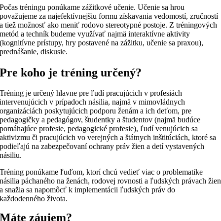
Počas tréningu ponúkame zážitkové učenie. Učenie sa hrou
považujeme za najefektívnejšiu formu získavania vedomostí, zručností
a tiež možnosť ako meniť rodovo stereotypné postoje. Z tréningových
metód a techník budeme využívať najmä interaktívne aktivity
(kognitívne prístupy, hry postavené na zážitku, učenie sa praxou),
prednášanie, diskusie.
Pre koho je tréning určený?
Tréning je určený hlavne pre ľudí pracujúcich v profesiách
intervenujúcich v prípadoch násilia, najmä v mimovládnych
organizáciách poskytujúcich podporu ženám a ich deťom, pre
pedagogičky a pedagógov, študentky a študentov (najmä budúce
pomáhajúce profesie, pedagogické profesie), ľudí venujúcich sa
aktivizmu či pracujúcich vo verejných a štátnych inštitúciách, ktoré sa
podieľajú na zabezpečovaní ochrany práv žien a detí vystavených
násiliu.
Tréning ponúkame ľuďom, ktorí chcú vedieť viac o problematike
násilia páchaného na ženách, rodovej rovnosti a ľudských právach žie
a snažia sa napomôcť k implementácii ľudských práv do
každodenného života.
Máte záujem?