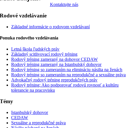
Kontaktujte nás
Rodové vzdelávanie
Základné informácie o rodovom vzdelávaní
Ponuka rodového vzdelávania
Letná škola ľudských práv
Základný scitlivovací rodový tréning
Rodový tréning zameraný na dohovor CEDAW
Rodový tréning zameraný na Istanbulský dohovor
Rodový tréning so zameraním na elimináciu násilia na ženách
Rodový tréning so zameraním na reprodukčné a sexuálne práva
Advokačný rodový tréning reprodukčných práv
Rodový tréning: Ako podporovať rodovú rovnosť a kultúru
tolerancie na pracovisku
Témy
Istanbulský dohovor
CEDAW
Sexuálne a reprodukčné práva
Násilie páchané na ženách