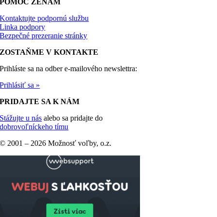
POMOC ŽENÁM
Kontaktujte podpornú službu
Linka podpory
Bezpečné prezeranie stránky
ZOSTAŇME V KONTAKTE
Prihláste sa na odber e-mailového newslettra:
Prihlásiť sa »
PRIDAJTE SA K NÁM
Stážujte u nás
alebo sa pridajte do
dobrovoľníckeho tímu
© 2001 –
2026 Možnosť voľby, o.z.