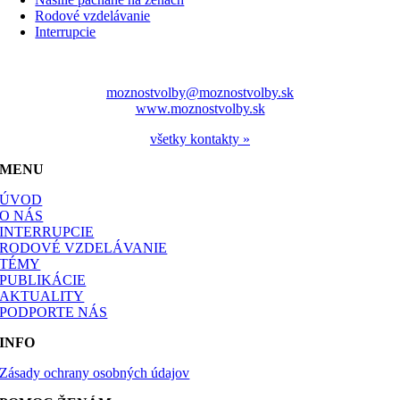
Rodové vzdelávanie
Interrupcie
moznostvolby@moznostvolby.sk
www.moznostvolby.sk
všetky kontakty »
MENU
ÚVOD
O NÁS
INTERRUPCIE
RODOVÉ VZDELÁVANIE
TÉMY
PUBLIKÁCIE
AKTUALITY
PODPORTE NÁS
INFO
Zásady ochrany osobných údajov