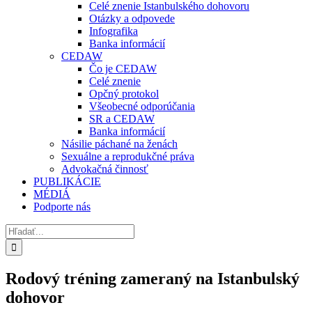
Celé znenie Istanbulského dohovoru
Otázky a odpovede
Infografika
Banka informácií
CEDAW
Čo je CEDAW
Celé znenie
Opčný protokol
Všeobecné odporúčania
SR a CEDAW
Banka informácií
Násilie páchané na ženách
Sexuálne a reprodukčné práva
Advokačná činnosť
PUBLIKÁCIE
MÉDIÁ
Podporte nás
Hľadať:
Rodový tréning zameraný na Istanbulský
dohovor