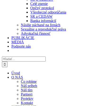
Celé znenie
Opčný protokol
Všeobecné odporúčania
SR a CEDAW
Banka informácií
Násilie páchané na ženách
Sexuálne a reprodukčné práva
Advokačná činnosť
PUBLIKÁCIE
MÉDIÁ
Podporte nás
Hľadať:
Úvod
O NÁS
Čo robíme
Náš príbeh
Náš tím
Partneri
Projekty
Kontakt