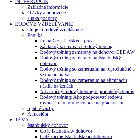
INTERRUPCIE
Základné informácie
Otázky a odpovede
Linka podpory
RODOVÉ VZDELÉVANIE
Čo je to rodové vzdelávanie
Ponuka
Letná škola ľudských práv
Základný scitlivovací rodový tréning
Rodový tréning zameraný na dohovor CEDAW
Rodový tréning zameraný na Istanbulský
dohovor
Rodový tréning so zameraním na reprodukčné a
sexuálne práva
Rodový tréning so zameraním na elimináciu
násilia na ženách
Advokačný rodový tréning reprodukčných práv
Rodový tréning: Ako podporovať rodovú
rovnosť a kultúru tolerancie na pracovisku
Spätné väzby
Atmosféra
TÉMY
Istanbulský dohovor
Čo je Istanbulský dohovor
Celé znenie Istanbulského dohovoru