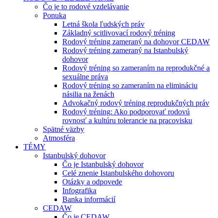
Čo je to rodové vzdelávanie
Ponuka
Letná škola ľudských práv
Základný scitlivovací rodový tréning
Rodový tréning zameraný na dohovor CEDAW
Rodový tréning zameraný na Istanbulský
dohovor
Rodový tréning so zameraním na reprodukčné a
sexuálne práva
Rodový tréning so zameraním na elimináciu
násilia na ženách
Advokačný rodový tréning reprodukčných práv
Rodový tréning: Ako podporovať rodovú
rovnosť a kultúru tolerancie na pracovisku
Spätné väzby
Atmosféra
TÉMY
Istanbulský dohovor
Čo je Istanbulský dohovor
Celé znenie Istanbulského dohovoru
Otázky a odpovede
Infografika
Banka informácií
CEDAW
Čo je CEDAW