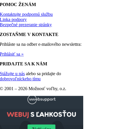
POMOC ŽENÁM
Kontaktujte podpornú službu
Linka podpory
Bezpečné prezeranie stránky
ZOSTAŇME V KONTAKTE
Prihláste sa na odber e-mailového newslettra:
Prihlásiť sa »
PRIDAJTE SA K NÁM
Stážujte u nás
alebo sa pridajte do
dobrovoľníckeho tímu
© 2001 –
2026 Možnosť voľby, o.z.