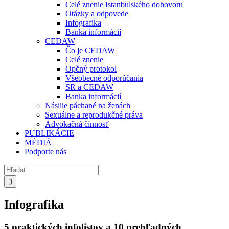
Celé znenie Istanbulského dohovoru
Otázky a odpovede
Infografika
Banka informácií
CEDAW
Čo je CEDAW
Celé znenie
Opčný protokol
Všeobecné odporúčania
SR a CEDAW
Banka informácií
Násilie páchané na ženách
Sexuálne a reprodukčné práva
Advokačná činnosť
PUBLIKÁCIE
MÉDIÁ
Podporte nás
Hľadať:
Infografika
5 praktických infolistov a 10 prehľadných