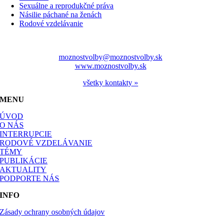
Sexuálne a reprodukčné práva
Násilie páchané na ženách
Rodové vzdelávanie
moznostvolby@moznostvolby.sk
www.moznostvolby.sk
všetky kontakty »
MENU
ÚVOD
O NÁS
INTERRUPCIE
RODOVÉ VZDELÁVANIE
TÉMY
PUBLIKÁCIE
AKTUALITY
PODPORTE NÁS
INFO
Zásady ochrany osobných údajov