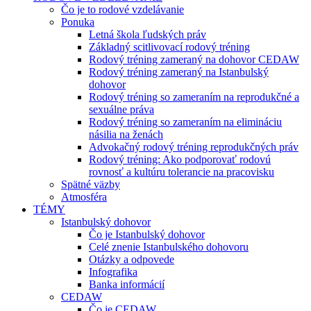
Čo je to rodové vzdelávanie
Ponuka
Letná škola ľudských práv
Základný scitlivovací rodový tréning
Rodový tréning zameraný na dohovor CEDAW
Rodový tréning zameraný na Istanbulský
dohovor
Rodový tréning so zameraním na reprodukčné a
sexuálne práva
Rodový tréning so zameraním na elimináciu
násilia na ženách
Advokačný rodový tréning reprodukčných práv
Rodový tréning: Ako podporovať rodovú
rovnosť a kultúru tolerancie na pracovisku
Spätné väzby
Atmosféra
TÉMY
Istanbulský dohovor
Čo je Istanbulský dohovor
Celé znenie Istanbulského dohovoru
Otázky a odpovede
Infografika
Banka informácií
CEDAW
Čo je CEDAW