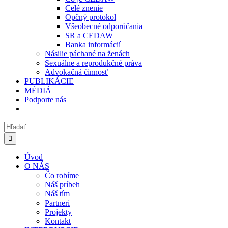
Celé znenie
Opčný protokol
Všeobecné odporúčania
SR a CEDAW
Banka informácií
Násilie páchané na ženách
Sexuálne a reprodukčné práva
Advokačná činnosť
PUBLIKÁCIE
MÉDIÁ
Podporte nás
Hľadať:
Úvod
O NÁS
Čo robíme
Náš príbeh
Náš tím
Partneri
Projekty
Kontakt