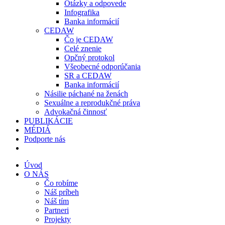
Otázky a odpovede
Infografika
Banka informácií
CEDAW
Čo je CEDAW
Celé znenie
Opčný protokol
Všeobecné odporúčania
SR a CEDAW
Banka informácií
Násilie páchané na ženách
Sexuálne a reprodukčné práva
Advokačná činnosť
PUBLIKÁCIE
MÉDIÁ
Podporte nás
Úvod
O NÁS
Čo robíme
Náš príbeh
Náš tím
Partneri
Projekty