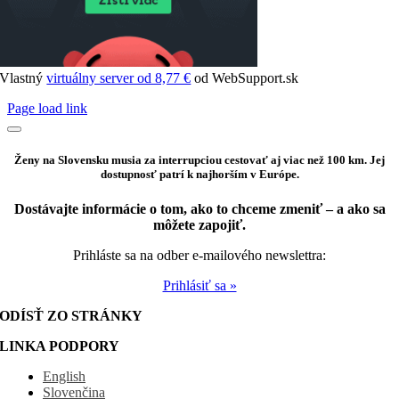
Vlastný
virtuálny server od 8,77 €
od WebSupport.sk
Page load link
Ženy na Slovensku musia za interrupciou cestovať aj viac než 100 km. Jej
dostupnosť patrí k najhorším v Európe.
Dostávajte informácie o tom, ako to chceme zmeniť – a ako sa
môžete zapojiť.
Prihláste sa na odber e-mailového newslettra:
Prihlásiť sa »
ODÍSŤ ZO STRÁNKY
LINKA PODPORY
English
Slovenčina