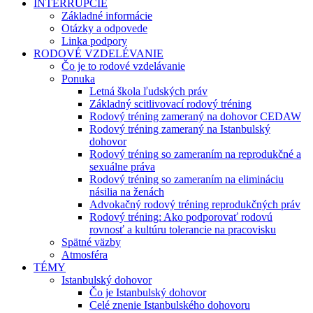
INTERRUPCIE
Základné informácie
Otázky a odpovede
Linka podpory
RODOVÉ VZDELÉVANIE
Čo je to rodové vzdelávanie
Ponuka
Letná škola ľudských práv
Základný scitlivovací rodový tréning
Rodový tréning zameraný na dohovor CEDAW
Rodový tréning zameraný na Istanbulský
dohovor
Rodový tréning so zameraním na reprodukčné a
sexuálne práva
Rodový tréning so zameraním na elimináciu
násilia na ženách
Advokačný rodový tréning reprodukčných práv
Rodový tréning: Ako podporovať rodovú
rovnosť a kultúru tolerancie na pracovisku
Spätné väzby
Atmosféra
TÉMY
Istanbulský dohovor
Čo je Istanbulský dohovor
Celé znenie Istanbulského dohovoru