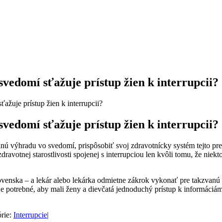
 svedomí sťažuje prístup žien k interrupcii?
ťažuje prístup žien k interrupcii?
 svedomí sťažuje prístup žien k interrupcii?
nú výhradu vo svedomí, prispôsobiť svoj zdravotnícky systém tejto pr
dravotnej starostlivosti spojenej s interrupciou len kvôli tomu, že niek
 Slovenska – a lekár alebo lekárka odmietne zákrok vykonať pre takzvan
je potrebné, aby mali ženy a dievčatá jednoduchý prístup k informáciá
rie:
Interrupcie
|