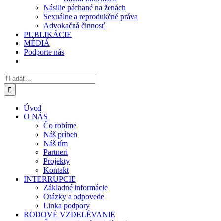
Násilie páchané na ženách
Sexuálne a reprodukčné práva
Advokačná činnosť
PUBLIKÁCIE
MÉDIÁ
Podporte nás
Hľadať:
Úvod
O NÁS
Čo robíme
Náš príbeh
Náš tím
Partneri
Projekty
Kontakt
INTERRUPCIE
Základné informácie
Otázky a odpovede
Linka podpory
RODOVÉ VZDELÉVANIE