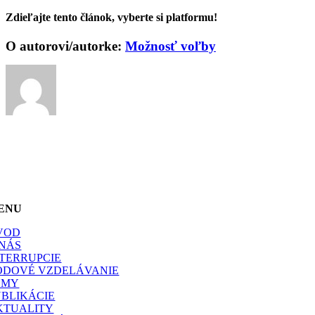
Zdieľajte tento článok, vyberte si platformu!
Facebook
X
Reddit
LinkedIn
WhatsApp
Telegram
Tumblr
Pinterest
Vk
Xing
Email
O autorovi/autorke:
Možnosť voľby
ENU
VOD
 NÁS
NTERRUPCIE
ODOVÉ VZDELÁVANIE
ÉMY
UBLIKÁCIE
KTUALITY