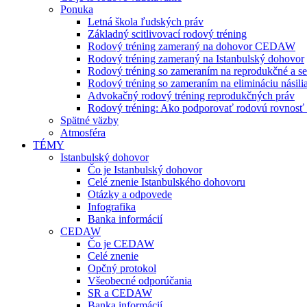
Ponuka
Letná škola ľudských práv
Základný scitlivovací rodový tréning
Rodový tréning zameraný na dohovor CEDAW
Rodový tréning zameraný na Istanbulský dohovor
Rodový tréning so zameraním na reprodukčné a se
Rodový tréning so zameraním na elimináciu násili
Advokačný rodový tréning reprodukčných práv
Rodový tréning: Ako podporovať rodovú rovnosť a 
Spätné väzby
Atmosféra
TÉMY
Istanbulský dohovor
Čo je Istanbulský dohovor
Celé znenie Istanbulského dohovoru
Otázky a odpovede
Infografika
Banka informácií
CEDAW
Čo je CEDAW
Celé znenie
Opčný protokol
Všeobecné odporúčania
SR a CEDAW
Banka informácií