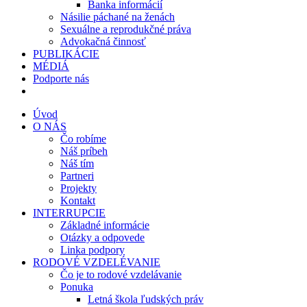
Banka informácií
Násilie páchané na ženách
Sexuálne a reprodukčné práva
Advokačná činnosť
PUBLIKÁCIE
MÉDIÁ
Podporte nás
Úvod
O NÁS
Čo robíme
Náš príbeh
Náš tím
Partneri
Projekty
Kontakt
INTERRUPCIE
Základné informácie
Otázky a odpovede
Linka podpory
RODOVÉ VZDELÉVANIE
Čo je to rodové vzdelávanie
Ponuka
Letná škola ľudských práv