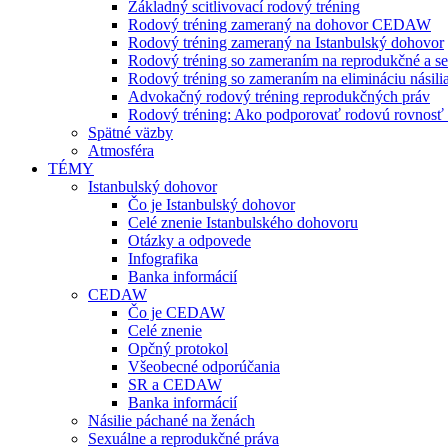
Základný scitlivovací rodový tréning
Rodový tréning zameraný na dohovor CEDAW
Rodový tréning zameraný na Istanbulský dohovor
Rodový tréning so zameraním na reprodukčné a se
Rodový tréning so zameraním na elimináciu násili
Advokačný rodový tréning reprodukčných práv
Rodový tréning: Ako podporovať rodovú rovnosť a 
Spätné väzby
Atmosféra
TÉMY
Istanbulský dohovor
Čo je Istanbulský dohovor
Celé znenie Istanbulského dohovoru
Otázky a odpovede
Infografika
Banka informácií
CEDAW
Čo je CEDAW
Celé znenie
Opčný protokol
Všeobecné odporúčania
SR a CEDAW
Banka informácií
Násilie páchané na ženách
Sexuálne a reprodukčné práva