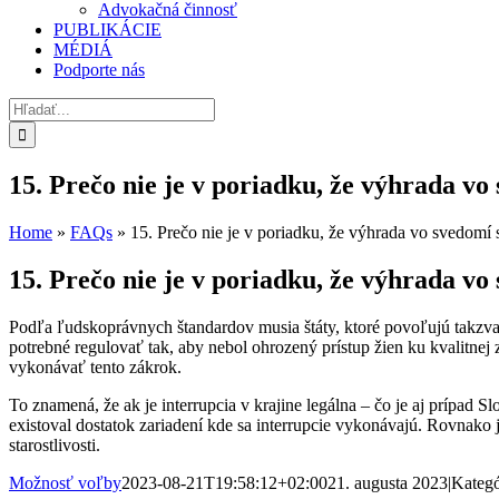
Advokačná činnosť
PUBLIKÁCIE
MÉDIÁ
Podporte nás
Hľadať:
15. Prečo nie je v poriadku, že výhrada vo
Home
»
FAQs
»
15. Prečo nie je v poriadku, že výhrada vo svedomí s
15. Prečo nie je v poriadku, že výhrada vo
Podľa ľudskoprávnych štandardov musia štáty, ktoré povoľujú takzva
potrebné regulovať tak, aby nebol ohrozený prístup žien ku kvalitnej z
vykonávať tento zákrok.
To znamená, že ak je interrupcia v krajine legálna – čo je aj prípad
existoval dostatok zariadení kde sa interrupcie vykonávajú. Rovnako 
starostlivosti.
Možnosť voľby
2023-08-21T19:58:12+02:00
21. augusta 2023
|
Kategó