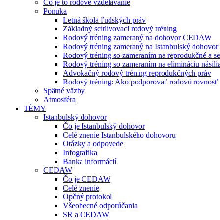
Čo je to rodové vzdelávanie
Ponuka
Letná škola ľudských práv
Základný scitlivovací rodový tréning
Rodový tréning zameraný na dohovor CEDAW
Rodový tréning zameraný na Istanbulský dohovor
Rodový tréning so zameraním na reprodukčné a se
Rodový tréning so zameraním na elimináciu násili
Advokačný rodový tréning reprodukčných práv
Rodový tréning: Ako podporovať rodovú rovnosť a 
Spätné väzby
Atmosféra
TÉMY
Istanbulský dohovor
Čo je Istanbulský dohovor
Celé znenie Istanbulského dohovoru
Otázky a odpovede
Infografika
Banka informácií
CEDAW
Čo je CEDAW
Celé znenie
Opčný protokol
Všeobecné odporúčania
SR a CEDAW