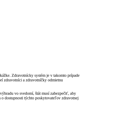
ekážke. Zdravotnícky systém je v takomto prípade
torí zdravotníci a zdravotníčky odmietnu
ú výhradu vo svedomí, štát musí zabezpečiť, aby
m o dostupnosti týchto poskytovateľov zdravotnej