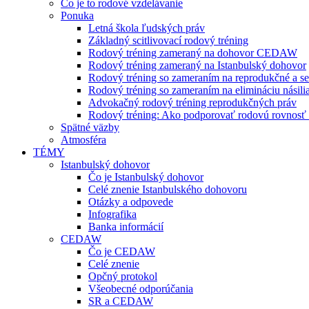
Čo je to rodové vzdelávanie
Ponuka
Letná škola ľudských práv
Základný scitlivovací rodový tréning
Rodový tréning zameraný na dohovor CEDAW
Rodový tréning zameraný na Istanbulský dohovor
Rodový tréning so zameraním na reprodukčné a se
Rodový tréning so zameraním na elimináciu násili
Advokačný rodový tréning reprodukčných práv
Rodový tréning: Ako podporovať rodovú rovnosť a 
Spätné väzby
Atmosféra
TÉMY
Istanbulský dohovor
Čo je Istanbulský dohovor
Celé znenie Istanbulského dohovoru
Otázky a odpovede
Infografika
Banka informácií
CEDAW
Čo je CEDAW
Celé znenie
Opčný protokol
Všeobecné odporúčania
SR a CEDAW