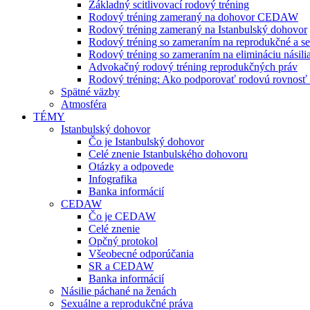
Základný scitlivovací rodový tréning
Rodový tréning zameraný na dohovor CEDAW
Rodový tréning zameraný na Istanbulský dohovor
Rodový tréning so zameraním na reprodukčné a se
Rodový tréning so zameraním na elimináciu násili
Advokačný rodový tréning reprodukčných práv
Rodový tréning: Ako podporovať rodovú rovnosť a 
Spätné väzby
Atmosféra
TÉMY
Istanbulský dohovor
Čo je Istanbulský dohovor
Celé znenie Istanbulského dohovoru
Otázky a odpovede
Infografika
Banka informácií
CEDAW
Čo je CEDAW
Celé znenie
Opčný protokol
Všeobecné odporúčania
SR a CEDAW
Banka informácií
Násilie páchané na ženách
Sexuálne a reprodukčné práva