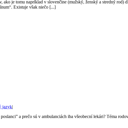
v, ako je tomu napríklad v slovenčine (mužský, ženský a stredný rod) d
um“. Existuje však niečo [...]
 jazyk
|
í poslanci” a prečo sú v ambulanciách iba všeobecní lekári? Téma rodo