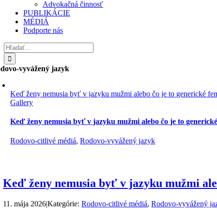
Advokačná činnosť
PUBLIKÁCIE
MÉDIÁ
Podporte nás
Hľadať:
dovo-vyvážený jazyk
Keď ženy nemusia byť v jazyku mužmi alebo čo je to generické f
Gallery
Keď ženy nemusia byť v jazyku mužmi alebo čo je to generick
Rodovo-citlivé médiá
,
Rodovo-vyvážený jazyk
Keď ženy nemusia byť v jazyku mužmi aleb
11. mája 2026
|
Kategórie:
Rodovo-citlivé médiá
,
Rodovo-vyvážený ja