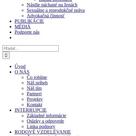
Násilie páchané na ženách
Sexuálne a reprodukčné práva
Advokačná činnosť
PUBLIKÁCIE
MÉDIÁ
Podporte nás
Hľadať:
Úvod
O NÁS
Čo robíme
Náš príbeh
Náš tím
Partneri
Projekty
Kontakt
INTERRUPCIE
Základné informácie
Otázky a odpovede
Linka podpory
RODOVÉ VZDELÉVANIE