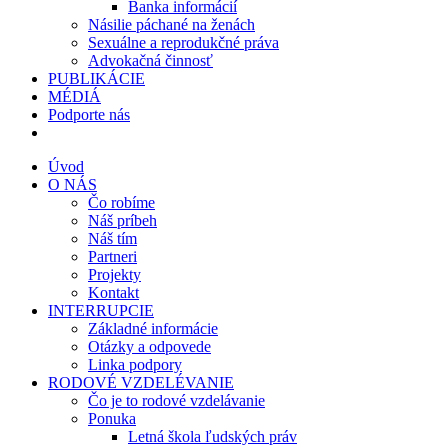
Banka informácií
Násilie páchané na ženách
Sexuálne a reprodukčné práva
Advokačná činnosť
PUBLIKÁCIE
MÉDIÁ
Podporte nás
Úvod
O NÁS
Čo robíme
Náš príbeh
Náš tím
Partneri
Projekty
Kontakt
INTERRUPCIE
Základné informácie
Otázky a odpovede
Linka podpory
RODOVÉ VZDELÉVANIE
Čo je to rodové vzdelávanie
Ponuka
Letná škola ľudských práv