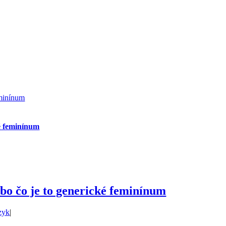
eminínum
é feminínum
o čo je to generické feminínum
zyk
|