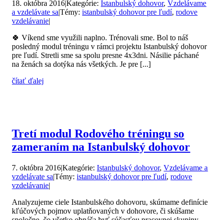
18. októbra 2016
|
Kategórie:
Istanbulský dohovor
,
Vzdelávame
a vzdelávate sa
|
Témy:
istanbulský dohovor pre ľudí
,
rodove
vzdelávanie
|
🍀 Víkend sme využili naplno. Trénovali sme. Bol to náš
posledný modul tréningu v rámci projektu Istanbulský dohovor
pre ľudí. Stretli sme sa spolu presne 4x3dni. Násilie páchané
na ženách sa dotýka nás všetkých. Je pre [...]
čítať ďalej
Tretí modul Rodového tréningu so
zameraním na Istanbulský dohovor
7. októbra 2016
|
Kategórie:
Istanbulský dohovor
,
Vzdelávame a
vzdelávate sa
|
Témy:
istanbulský dohovor pre ľudí
,
rodove
vzdelávanie
|
Analyzujeme ciele Istanbulského dohovoru, skúmame definície
kľúčových pojmov uplatňovaných v dohovore, či skúšame
spoločne, čo všetko obnáša byť súčasťou pracovnej skupiny