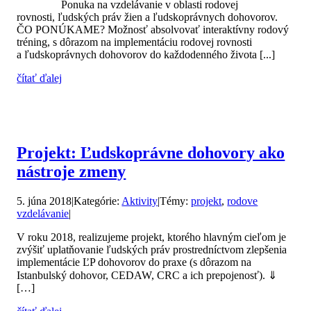
Ponuka na vzdelávanie v oblasti rodovej
rovnosti, ľudských práv žien a ľudskoprávnych dohovorov.
ČO PONÚKAME? Možnosť absolvovať interaktívny rodový
tréning, s dôrazom na implementáciu rodovej rovnosti
a ľudskoprávnych dohovorov do každodenného života [...]
čítať ďalej
Projekt: Ľudskoprávne dohovory ako
nástroje zmeny
5. júna 2018
|
Kategórie:
Aktivity
|
Témy:
projekt
,
rodove
vzdelávanie
|
V roku 2018, realizujeme projekt, ktorého hlavným cieľom je
zvýšiť uplatňovanie ľudských práv prostredníctvom zlepšenia
implementácie ĽP dohovorov do praxe (s dôrazom na
Istanbulský dohovor, CEDAW, CRC a ich prepojenosť). ⇓
[…]