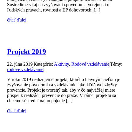
Sústredíme sa aj na zvyšovania povedomia verejnosti o
ľudských právach, rovnosti a ĽP dohovoroch. [...]
čítať ďalej
Projekt 2019
22. júna 2019
|
Kategórie:
Aktivity
,
Rodové vzdelávanie
|
Témy:
rodove vzdelávanie
|
V roku 2019 realizujeme projekt, ktorého hlavným cieľom je
zvyšovanie povedomia a vzdelávanie, ako kľúčovej zložky
prevencie. Projekt je tvorený tak, aby v čo najväčšej miere
prispel k realizácii prevencie do praxe. V rámci projektu sa
chceme sústrediť na prepojenie [...]
čítať ďalej