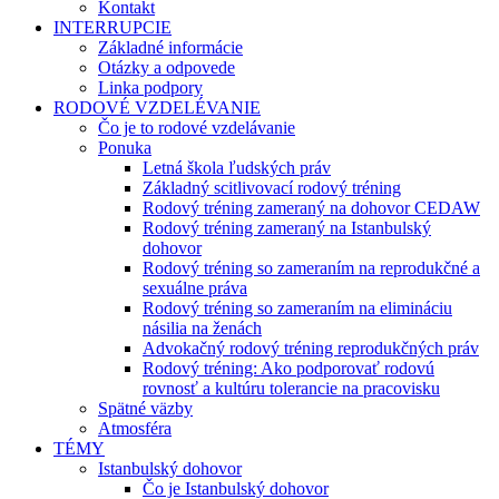
Kontakt
INTERRUPCIE
Základné informácie
Otázky a odpovede
Linka podpory
RODOVÉ VZDELÉVANIE
Čo je to rodové vzdelávanie
Ponuka
Letná škola ľudských práv
Základný scitlivovací rodový tréning
Rodový tréning zameraný na dohovor CEDAW
Rodový tréning zameraný na Istanbulský
dohovor
Rodový tréning so zameraním na reprodukčné a
sexuálne práva
Rodový tréning so zameraním na elimináciu
násilia na ženách
Advokačný rodový tréning reprodukčných práv
Rodový tréning: Ako podporovať rodovú
rovnosť a kultúru tolerancie na pracovisku
Spätné väzby
Atmosféra
TÉMY
Istanbulský dohovor
Čo je Istanbulský dohovor