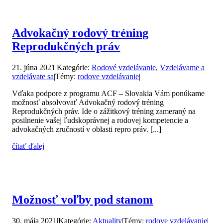
Advokačný rodový tréning
Reprodukčných práv
21. júna 2021
|
Kategórie:
Rodové vzdelávanie
,
Vzdelávame a
vzdelávate sa
|
Témy:
rodove vzdelávanie
|
Vďaka podpore z programu ACF – Slovakia Vám ponúkame
možnosť absolvovať Advokačný rodový tréning
Reprodukčných práv. Ide o zážitkový tréning zameraný na
posilnenie vašej ľudskoprávnej a rodovej kompetencie a
advokačných zručností v oblasti repro práv. [...]
čítať ďalej
Možnosť voľby pod stanom
30. mája 2021
|
Kategórie:
Aktuality
|
Témy:
rodove vzdelávanie
|