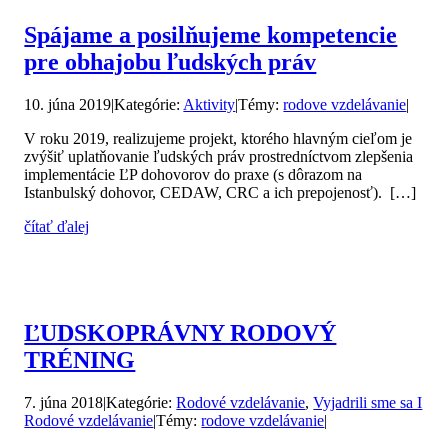
Spájame a posilňujeme kompetencie
pre obhajobu ľudských práv
10. júna 2019
|
Kategórie:
Aktivity
|
Témy:
rodove vzdelávanie
|
V roku 2019, realizujeme projekt, ktorého hlavným cieľom je
zvýšiť uplatňovanie ľudských práv prostredníctvom zlepšenia
implementácie ĽP dohovorov do praxe (s dôrazom na
Istanbulský dohovor, CEDAW, CRC a ich prepojenosť). […]
čítať ďalej
ĽUDSKOPRÁVNY RODOVÝ
TRÉNING
7. júna 2018
|
Kategórie:
Rodové vzdelávanie
,
Vyjadrili sme sa I
Rodové vzdelávanie
|
Témy:
rodove vzdelávanie
|