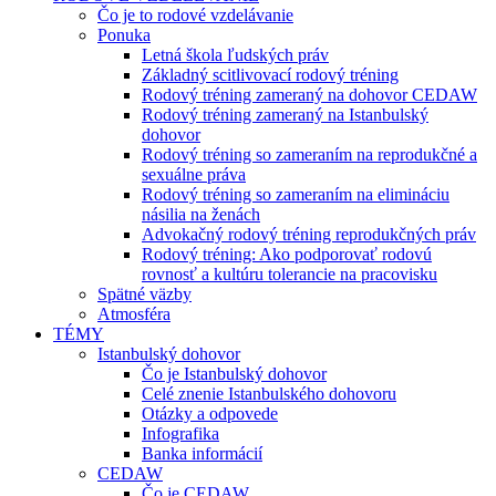
Čo je to rodové vzdelávanie
Ponuka
Letná škola ľudských práv
Základný scitlivovací rodový tréning
Rodový tréning zameraný na dohovor CEDAW
Rodový tréning zameraný na Istanbulský
dohovor
Rodový tréning so zameraním na reprodukčné a
sexuálne práva
Rodový tréning so zameraním na elimináciu
násilia na ženách
Advokačný rodový tréning reprodukčných práv
Rodový tréning: Ako podporovať rodovú
rovnosť a kultúru tolerancie na pracovisku
Spätné väzby
Atmosféra
TÉMY
Istanbulský dohovor
Čo je Istanbulský dohovor
Celé znenie Istanbulského dohovoru
Otázky a odpovede
Infografika
Banka informácií
CEDAW
Čo je CEDAW