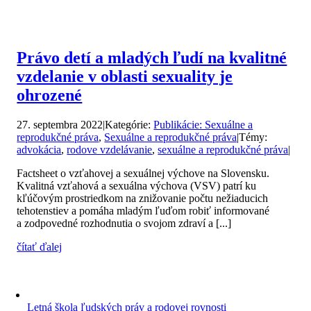
Právo detí a mladých ľudí na kvalitné
vzdelanie v oblasti sexuality je
ohrozené
27. septembra 2022
|
Kategórie:
Publikácie: Sexuálne a
reprodukčné práva
,
Sexuálne a reprodukčné práva
|
Témy:
advokácia
,
rodove vzdelávanie
,
sexuálne a reprodukčné práva
|
Factsheet o vzťahovej a sexuálnej výchove na Slovensku.
Kvalitná vzťahová a sexuálna výchova (VSV) patrí ku
kľúčovým prostriedkom na znižovanie počtu nežiaducich
tehotenstiev a pomáha mladým ľuďom robiť informované
a zodpovedné rozhodnutia o svojom zdraví a [...]
čítať ďalej
Letná škola ľudských práv a rodovej rovnosti