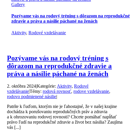
Gallery
Pozývame vás na rodový tréning s dôrazom na reprodukčné
zdravie a práva a násilie páchané na ženách
Aktivity
,
Rodové vzdelávanie
Pozývame vás na rodový tréning s
dôrazom na reprodukčné zdravie a
práva a násilie páchané na ženách
2. októbra 2024
|
Kategórie:
Aktivity
,
Rodové
vzdelávanie
|
Témy:
rodová rovnosť
,
rodove vzdelávanie
,
rodovo podmienené násilie
|
Patríte k ľuďom, ktorým nie je ľahostajné, že v našej krajine
dochádza k porušovaniu reprodukčných práv a zdravia
a k ohrozovaniu rodovej rovnosti? Chcete pomáhať napĺňať
právo ľudí na reprodukčné zdravie a život bez násilia? Zaujíma
vás [...]