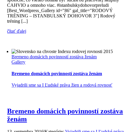
CAHVIO a omnoho viac. #istanbulskydohovorpreludi
[Best_Wordpress_Gallery id="86" gal_title="RODOVÝ
TRÉNING – ISTANBULSKÝ DOHOVOR 3"] Rodový
tréning [...]
čítať ďalej
Bremeno domácich povinností zostáva ženám
Gallery
Bremeno domácich povinností zostáva ženám
Vyjadrili sme sa I Ľudské práva žien a rodová rovnosť
Bremeno domácich povinností zostáva
ženám
13. septembra 2016
|
Kategórie:
Vyjadrili sme sa I Ľudské práva