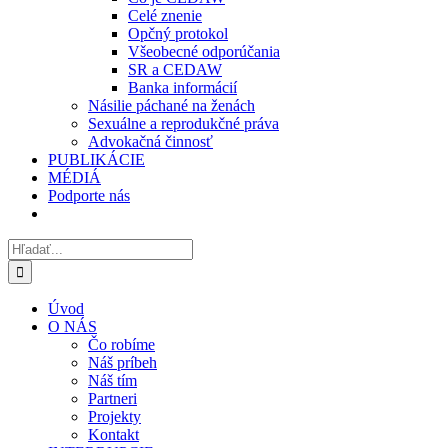
Celé znenie
Opčný protokol
Všeobecné odporúčania
SR a CEDAW
Banka informácií
Násilie páchané na ženách
Sexuálne a reprodukčné práva
Advokačná činnosť
PUBLIKÁCIE
MÉDIÁ
Podporte nás
Hľadať:
Úvod
O NÁS
Čo robíme
Náš príbeh
Náš tím
Partneri
Projekty
Kontakt