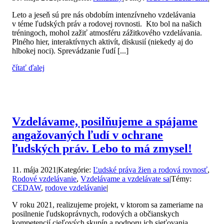
Leto a jeseň sú pre nás obdobím intenzívneho vzdelávania
v téme ľudských práv a rodovej rovnosti. Kto bol na našich
tréningoch, mohol zažiť atmosféru zážitkového vzdelávania.
Plného hier, interaktívnych aktivít, diskusií (niekedy aj do
hlbokej noci). Sprevádzanie ľudí [...]
čítať ďalej
Vzdelávame, posilňujeme a spájame
angažovaných ľudí v ochrane
ľudských práv. Lebo to má zmysel!
11. mája 2021
|
Kategórie:
Ľudské práva žien a rodová rovnosť
,
Rodové vzdelávanie
,
Vzdelávame a vzdelávate sa
|
Témy:
CEDAW
,
rodove vzdelávanie
|
V roku 2021, realizujeme projekt, v ktorom sa zameriame na
posilnenie ľudskoprávnych, rodových a občianskych
kompetencií cieľových skupín a podporu ich sieťovania.