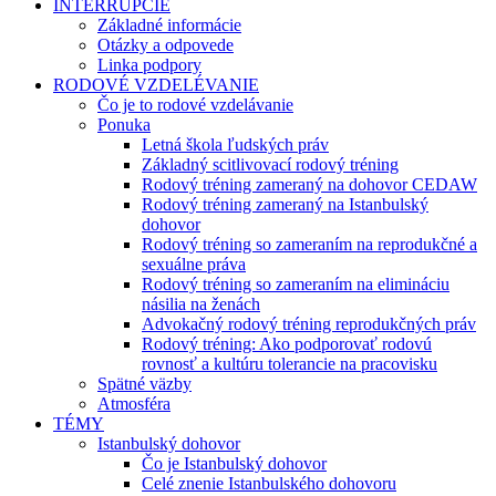
INTERRUPCIE
Základné informácie
Otázky a odpovede
Linka podpory
RODOVÉ VZDELÉVANIE
Čo je to rodové vzdelávanie
Ponuka
Letná škola ľudských práv
Základný scitlivovací rodový tréning
Rodový tréning zameraný na dohovor CEDAW
Rodový tréning zameraný na Istanbulský
dohovor
Rodový tréning so zameraním na reprodukčné a
sexuálne práva
Rodový tréning so zameraním na elimináciu
násilia na ženách
Advokačný rodový tréning reprodukčných práv
Rodový tréning: Ako podporovať rodovú
rovnosť a kultúru tolerancie na pracovisku
Spätné väzby
Atmosféra
TÉMY
Istanbulský dohovor
Čo je Istanbulský dohovor
Celé znenie Istanbulského dohovoru