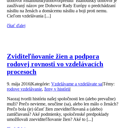
dohovor #istanbulskydohovorpreludi Istanbulský dohovor je
zaužívaný názov pre Dohovor Rady Európy o predchádzaní
násiliu na ženách a domácemu násiliu a boji proti nemu.
Cieľom vzdelávania [...]
čítať ďalej
Zviditeľňovanie žien a podpora
rodovej rovnosti vo vzdelávacích
procesoch
9. mája 2016
|
Kategórie:
Vzdelávame a vzdelávate sa
|
Témy:
rodove vzdelávanie
,
ženy v histórii
|
Naozaj tvorili históriu našej spoločnosti len (alebo prevažne)
muži? Prečo nevieme, neučíme (sa), alebo len málo o ženách?
Prečo bola (je) účasť žien zneviditeľňovaná a (alebo)
zamlčiavaná? Aké podmienky, spoločenské predpoklady
umožňovali zneviditeľňovanie žien? Aké to [...]