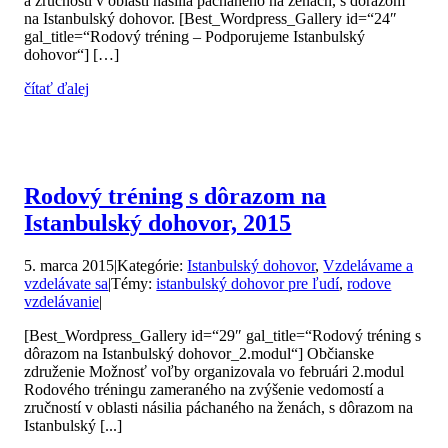
a zručnosti v oblasti násilia páchaného na ženách, s dôrazom
na Istanbulský dohovor. [Best_Wordpress_Gallery id=“24″
gal_title=“Rodový tréning – Podporujeme Istanbulský
dohovor“] […]
čítať ďalej
Rodový tréning s dôrazom na
Istanbulský dohovor, 2015
5. marca 2015
|
Kategórie:
Istanbulský dohovor
,
Vzdelávame a
vzdelávate sa
|
Témy:
istanbulský dohovor pre ľudí
,
rodove
vzdelávanie
|
[Best_Wordpress_Gallery id=“29″ gal_title=“Rodový tréning s
dôrazom na Istanbulský dohovor_2.modul“] Občianske
združenie Možnosť voľby organizovala vo februári 2.modul
Rodového tréningu zameraného na zvýšenie vedomostí a
zručností v oblasti násilia páchaného na ženách, s dôrazom na
Istanbulský [...]