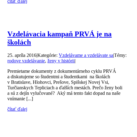
čítať ďalej
Vzdelávacia kampaň PRVÁ je na
školách
25. apríla 2016
|
Kategórie:
Vzdelávame a vzdelávate sa
|
Témy:
rodove vzdelávanie
,
ženy v histórii
|
Premietame dokumenty z dokumentárneho cyklu PRVÁ
a diskutujeme so študentmi a študentkami na školách
v Bratislave, Hlohovci, Prešove, Spišskej Novej Vsi,
Turčianskych Tepliciach a ďalších mestách. Prečo ženy boli
a sú z dejín vylučované? Aký má tento fakt dopad na naše
vnímanie [...]
čítať ďalej