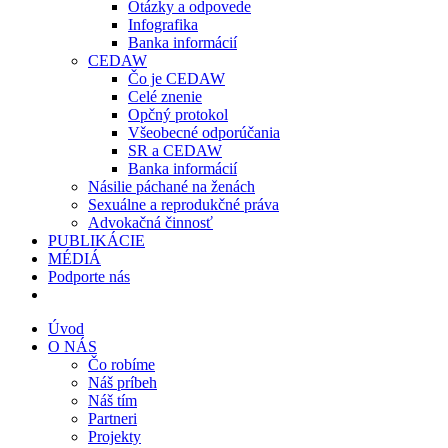
Otázky a odpovede
Infografika
Banka informácií
CEDAW
Čo je CEDAW
Celé znenie
Opčný protokol
Všeobecné odporúčania
SR a CEDAW
Banka informácií
Násilie páchané na ženách
Sexuálne a reprodukčné práva
Advokačná činnosť
PUBLIKÁCIE
MÉDIÁ
Podporte nás
Úvod
O NÁS
Čo robíme
Náš príbeh
Náš tím
Partneri
Projekty