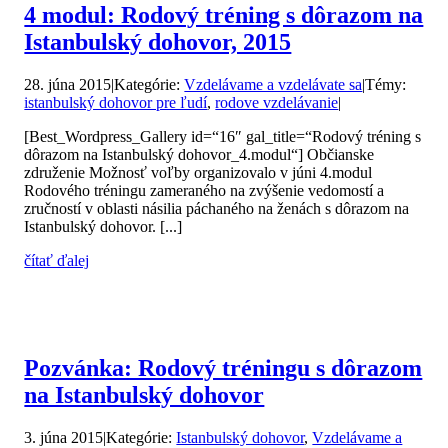
4 modul: Rodový tréning s dôrazom na
Istanbulský dohovor, 2015
28. júna 2015
|
Kategórie:
Vzdelávame a vzdelávate sa
|
Témy:
istanbulský dohovor pre ľudí
,
rodove vzdelávanie
|
[Best_Wordpress_Gallery id=“16″ gal_title=“Rodový tréning s
dôrazom na Istanbulský dohovor_4.modul“] Občianske
združenie Možnosť voľby organizovalo v júni 4.modul
Rodového tréningu zameraného na zvýšenie vedomostí a
zručností v oblasti násilia páchaného na ženách s dôrazom na
Istanbulský dohovor. [...]
čítať ďalej
Pozvánka: Rodový tréningu s dôrazom
na Istanbulský dohovor
3. júna 2015
|
Kategórie:
Istanbulský dohovor
,
Vzdelávame a