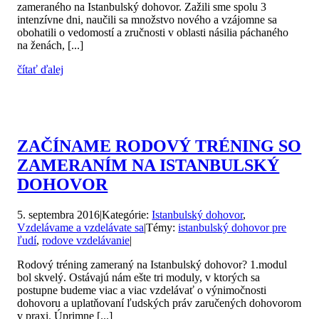
zameraného na Istanbulský dohovor. Zažili sme spolu 3
intenzívne dni, naučili sa množstvo nového a vzájomne sa
obohatili o vedomostí a zručnosti v oblasti násilia páchaného
na ženách, [...]
čítať ďalej
ZAČÍNAME RODOVÝ TRÉNING SO
ZAMERANÍM NA ISTANBULSKÝ
DOHOVOR
5. septembra 2016
|
Kategórie:
Istanbulský dohovor
,
Vzdelávame a vzdelávate sa
|
Témy:
istanbulský dohovor pre
ľudí
,
rodove vzdelávanie
|
Rodový tréning zameraný na Istanbulský dohovor? 1.modul
bol skvelý. Ostávajú nám ešte tri moduly, v ktorých sa
postupne budeme viac a viac vzdelávať o výnimočnosti
dohovoru a uplatňovaní ľudských práv zaručených dohovorom
v praxi. Úprimne [...]