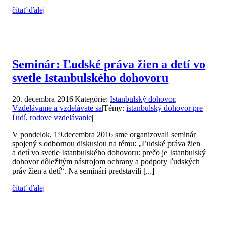
čítať ďalej
Seminár: Ľudské práva žien a detí vo
svetle Istanbulského dohovoru
20. decembra 2016
|
Kategórie:
Istanbulský dohovor
,
Vzdelávame a vzdelávate sa
|
Témy:
istanbulský dohovor pre
ľudí
,
rodove vzdelávanie
|
V pondelok, 19.decembra 2016 sme organizovali seminár
spojený s odbornou diskusiou na tému: „Ľudské práva žien
a detí vo svetle Istanbulského dohovoru: prečo je Istanbulský
dohovor dôležitým nástrojom ochrany a podpory ľudských
práv žien a detí“. Na seminári predstavili [...]
čítať ďalej