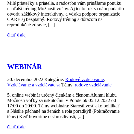
Milé priateľky a priatelia, s radosťou vám prinášame ponuku
na ďalší tréning Možnosti voľby. Aj tento rok sa nám podarilo
otvoriť zážitkový interaktívny, a vďaka podpore organizácie
CARE aj bezplatný. Rodový tréning s dôrazom na
reprodukčné zdravie, [...]
čítať ďalej
WEBINÁR
20. decembra 2022
|
Kategórie:
Rodové vzdelávanie
,
Vzdelávame a vzdelávate sa
|
Témy:
rodove vzdelávanie
|
5. online webinár určený členkám a členom Alumni klubu
Možnosti voľby sa uskutočníil v Pondelok 05.12.2022 od
17:00 do 20:00. Témy webinára: Starostlivosť ako politika?
a Násilie páchané na ženách a rola poradkýň (Pokračovanie
témy) Keď hovoríme o starostlivosti, [...]
čítať ďalej