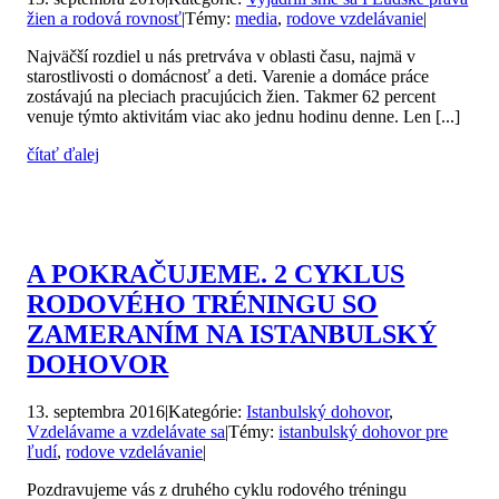
žien a rodová rovnosť
|
Témy:
media
,
rodove vzdelávanie
|
Najväčší rozdiel u nás pretrváva v oblasti času, najmä v
starostlivosti o domácnosť a deti. Varenie a domáce práce
zostávajú na pleciach pracujúcich žien. Takmer 62 percent
venuje týmto aktivitám viac ako jednu hodinu denne. Len [...]
čítať ďalej
A POKRAČUJEME. 2 CYKLUS
RODOVÉHO TRÉNINGU SO
ZAMERANÍM NA ISTANBULSKÝ
DOHOVOR
13. septembra 2016
|
Kategórie:
Istanbulský dohovor
,
Vzdelávame a vzdelávate sa
|
Témy:
istanbulský dohovor pre
ľudí
,
rodove vzdelávanie
|
Pozdravujeme vás z druhého cyklu rodového tréningu