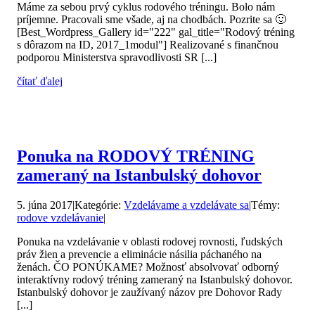
Máme za sebou prvý cyklus rodového tréningu. Bolo nám
príjemne. Pracovali sme všade, aj na chodbách. Pozrite sa 🙂
[Best_Wordpress_Gallery id="222" gal_title="Rodový tréning
s dôrazom na ID, 2017_1modul"] Realizované s finančnou
podporou Ministerstva spravodlivosti SR [...]
čítať ďalej
Ponuka na RODOVÝ TRÉNING
zameraný na Istanbulský dohovor
5. júna 2017
|
Kategórie:
Vzdelávame a vzdelávate sa
|
Témy:
rodove vzdelávanie
|
Ponuka na vzdelávanie v oblasti rodovej rovnosti, ľudských
práv žien a prevencie a eliminácie násilia páchaného na
ženách. ČO PONÚKAME? Možnosť absolvovať odborný
interaktívny rodový tréning zameraný na Istanbulský dohovor.
Istanbulský dohovor je zaužívaný názov pre Dohovor Rady
[...]