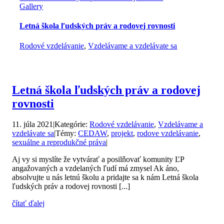
Gallery
Letná škola ľudských práv a rodovej rovnosti
Rodové vzdelávanie
,
Vzdelávame a vzdelávate sa
Letná škola ľudských práv a rodovej
rovnosti
11. júla 2021
|
Kategórie:
Rodové vzdelávanie
,
Vzdelávame a
vzdelávate sa
|
Témy:
CEDAW
,
projekt
,
rodove vzdelávanie
,
sexuálne a reprodukčné práva
|
Aj vy si myslíte že vytvárať a posilňovať komunity ĽP
angažovaných a vzdelaných ľudí má zmysel Ak áno,
absolvujte u nás letnú školu a pridajte sa k nám Letná škola
ľudských práv a rodovej rovnosti [...]
čítať ďalej