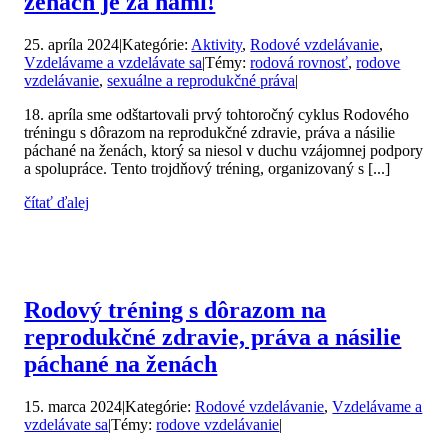
ženách je za nami!
25. apríla 2024
|
Kategórie:
Aktivity
,
Rodové vzdelávanie
,
Vzdelávame a vzdelávate sa
|
Témy:
rodová rovnosť
,
rodove
vzdelávanie
,
sexuálne a reprodukčné práva
|
18. apríla sme odštartovali prvý tohtoročný cyklus Rodového
tréningu s dôrazom na reprodukčné zdravie, práva a násilie
páchané na ženách, ktorý sa niesol v duchu vzájomnej podpory
a spolupráce. Tento trojdňový tréning, organizovaný s [...]
čítať ďalej
Rodový tréning s dôrazom na
reprodukčné zdravie, práva a násilie
páchané na ženách
15. marca 2024
|
Kategórie:
Rodové vzdelávanie
,
Vzdelávame a
vzdelávate sa
|
Témy:
rodove vzdelávanie
|