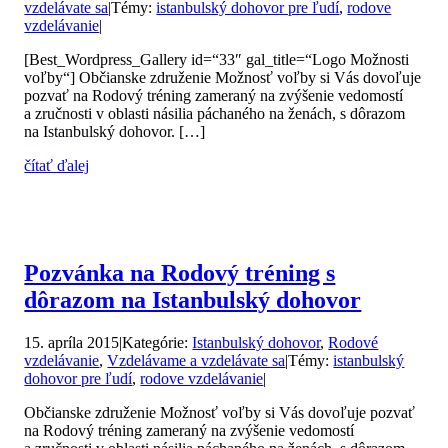
vzdelávate sa
|
Témy:
istanbulský dohovor pre ľudí
,
rodove
vzdelávanie
|
[Best_Wordpress_Gallery id=“33″ gal_title=“Logo Možnosti
voľby“] Občianske združenie Možnosť voľby si Vás dovoľuje
pozvať na Rodový tréning zameraný na zvýšenie vedomostí
a zručnosti v oblasti násilia páchaného na ženách, s dôrazom
na Istanbulský dohovor. […]
čítať ďalej
Pozvánka na Rodový tréning s
dôrazom na Istanbulský dohovor
15. apríla 2015
|
Kategórie:
Istanbulský dohovor
,
Rodové
vzdelávanie
,
Vzdelávame a vzdelávate sa
|
Témy:
istanbulský
dohovor pre ľudí
,
rodove vzdelávanie
|
Občianske združenie Možnosť voľby si Vás dovoľuje pozvať
na Rodový tréning zameraný na zvýšenie vedomostí