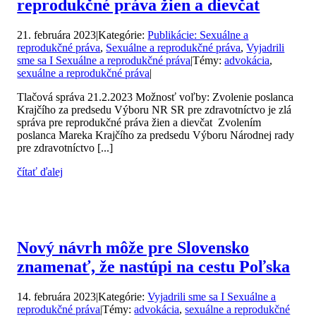
reprodukčné práva žien a dievčat
21. februára 2023
|
Kategórie:
Publikácie: Sexuálne a
reprodukčné práva
,
Sexuálne a reprodukčné práva
,
Vyjadrili
sme sa I Sexuálne a reprodukčné práva
|
Témy:
advokácia
,
sexuálne a reprodukčné práva
|
Tlačová správa 21.2.2023 Možnosť voľby: Zvolenie poslanca
Krajčího za predsedu Výboru NR SR pre zdravotníctvo je zlá
správa pre reprodukčné práva žien a dievčat Zvolením
poslanca Mareka Krajčího za predsedu Výboru Národnej rady
pre zdravotníctvo [...]
čítať ďalej
Nový návrh môže pre Slovensko
znamenať, že nastúpi na cestu Poľska
14. februára 2023
|
Kategórie:
Vyjadrili sme sa I Sexuálne a
reprodukčné práva
|
Témy:
advokácia
,
sexuálne a reprodukčné