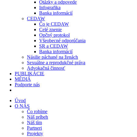
Otázky a odpovede
Infografika
Banka informácií
CEDAW
Čo je CEDAW
Celé znenie
Opčný protokol
Všeobecné odporúčania
SR a CEDAW
Banka informácií
Násilie páchané na ženách
Sexuálne a reprodukčné práva
Advokačná činnosť
PUBLIKÁCIE
MÉDIÁ
Podporte nás
Úvod
O NÁS
Čo robíme
Náš príbeh
Náš tím
Partneri
Projekty