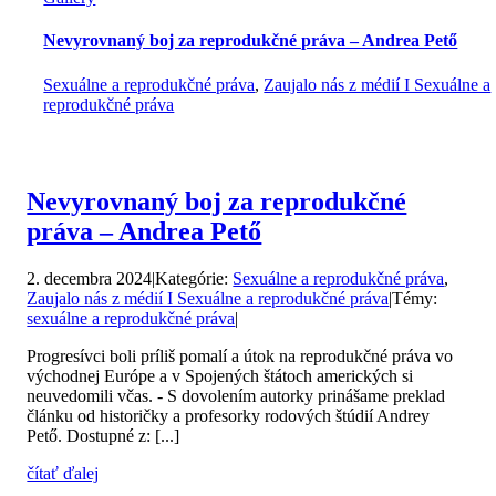
Nevyrovnaný boj za reprodukčné práva – Andrea Pető
Sexuálne a reprodukčné práva
,
Zaujalo nás z médií I Sexuálne a
reprodukčné práva
Nevyrovnaný boj za reprodukčné
práva – Andrea Pető
2. decembra 2024
|
Kategórie:
Sexuálne a reprodukčné práva
,
Zaujalo nás z médií I Sexuálne a reprodukčné práva
|
Témy:
sexuálne a reprodukčné práva
|
Progresívci boli príliš pomalí a útok na reprodukčné práva vo
východnej Európe a v Spojených štátoch amerických si
neuvedomili včas. - S dovolením autorky prinášame preklad
článku od historičky a profesorky rodových štúdií Andrey
Pető. Dostupné z: [...]
čítať ďalej