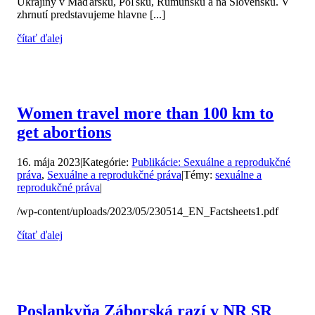
Ukrajiny v Maďarsku, Poľsku, Rumunsku a na Slovensku. V
zhrnutí predstavujeme hlavne [...]
čítať ďalej
Women travel more than 100 km to
get abortions
16. mája 2023
|
Kategórie:
Publikácie: Sexuálne a reprodukčné
práva
,
Sexuálne a reprodukčné práva
|
Témy:
sexuálne a
reprodukčné práva
|
/wp-content/uploads/2023/05/230514_EN_Factsheets1.pdf
čítať ďalej
Poslankyňa Záborská razí v NR SR