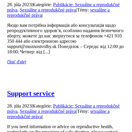
28. júla 2023
|
Kategórie:
Publikácie: Sexuálne a reprodukčné
práva
,
Sexuálne a reprodukčné práva
|
Témy:
sexuálne a
reprodukčné práva
|
Якщо вам потрібна інформація або консультація щодо
репродуктивного здоров’я, особливо надання безпечного
аборту, можете до нас звернутися за телефоном +421 910
350 444 або електронною адресою
support@moznostvolby.sk Понеділок – Середа: від 12:00 до
18:00; Четвер: від [...]
čítať ďalej
Support service
28. júla 2023
|
Kategórie:
Publikácie: Sexuálne a reprodukčné
práva
,
Sexuálne a reprodukčné práva
|
Témy:
sexuálne a
reprodukčné práva
|
If you need information or advice on reproductive health,
particularly on the provision of safe abortion, please contact