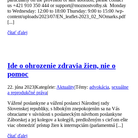
us +421 910 350 444 or support@moznostvolby.sk Monday
to Wednesday: 12:00 to 18:00 Thursday: 9:00 to 15:00 /wp-
content/uploads/2023/07/EN_leaflet-2023_02_NOmarks.pdf
[...]
čítať ďalej
Ide o ohrozenie zdravia žien, nie o
pomoc
22. júna 2023
|
Kategórie:
Aktuality
|
Témy:
advokácia
,
sexuálne
a reprodukčné práva
|
Vážené poslankyne a vážení poslanci Národnej rady
Slovenskej republiky, s hlbokým znepokojením sa na Vás
obraciame v súvislosti s poslaneckým návrhom poslankyne
Záborskej a jej kolegov a kolegýň, predloženým s cieľom ešte
viac obmedziť prístup žien k interrupciám (parlamentná [...]
čítať ďalej