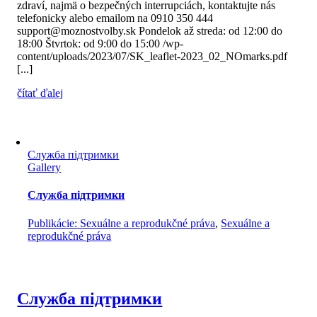
zdraví, najmä o bezpečných interrupciách, kontaktujte nás
telefonicky alebo emailom na 0910 350 444
support@moznostvolby.sk Pondelok až streda: od 12:00 do
18:00 Štvrtok: od 9:00 do 15:00 /wp-
content/uploads/2023/07/SK_leaflet-2023_02_NOmarks.pdf
[...]
čítať ďalej
Cлужба підтримки
Gallery
Cлужба підтримки
Publikácie: Sexuálne a reprodukčné práva
,
Sexuálne a
reprodukčné práva
Cлужба підтримки