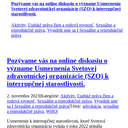
Pozývame vás na online diskusiu o význame Usmernenia
Svetovej zdravotníckej organizácie (SZO) k interrupčnej
starostlivosti.
Aktivity
,
Ľudské práva žien a rodová rovnosť
,
Sexuálne a
reprodukčné práva
,
Vyjadrili sme sa I Sexuálne a reprodukčné
práva
Pozývame vás na online diskusiu o
význame Usmernenia Svetovej
zdravotníckej organizácie (SZO) k
interrupčnej starostlivosti.
2. novembra 2023
|
Kategórie:
Aktivity
,
Ľudské práva žien a
rodová rovnosť
,
Sexuálne a reprodukčné práva
,
Vyjadrili sme
sa I Sexuálne a reprodukčné práva
|
Témy:
advokácia
,
sexuálne
a reprodukčné práva
,
WHO
|
Usmernenie k interrupčnej starostlivosti, ktoré Svetová
zdravotnícka organizácia vydala v roku 2022 prináša