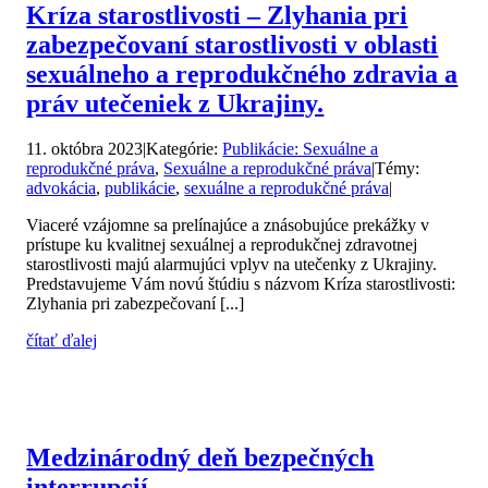
Kríza starostlivosti – Zlyhania pri
zabezpečovaní starostlivosti v oblasti
sexuálneho a reprodukčného zdravia a
práv utečeniek z Ukrajiny.
11. októbra 2023
|
Kategórie:
Publikácie: Sexuálne a
reprodukčné práva
,
Sexuálne a reprodukčné práva
|
Témy:
advokácia
,
publikácie
,
sexuálne a reprodukčné práva
|
Viaceré vzájomne sa prelínajúce a znásobujúce prekážky v
prístupe ku kvalitnej sexuálnej a reprodukčnej zdravotnej
starostlivosti majú alarmujúci vplyv na utečenky z Ukrajiny.
Predstavujeme Vám novú štúdiu s názvom Kríza starostlivosti:
Zlyhania pri zabezpečovaní [...]
čítať ďalej
Medzinárodný deň bezpečných
interrupcií