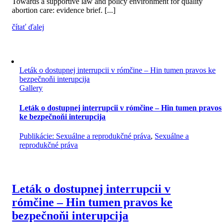
Towards a supportive law and policy environment for quality
abortion care: evidence brief. [...]
čítať ďalej
Leták o dostupnej interrupcii v rómčine – Hin tumen pravos ke
bezpečnoňi interupcija
Gallery
Leták o dostupnej interrupcii v rómčine – Hin tumen pravos
ke bezpečnoňi interupcija
Publikácie: Sexuálne a reprodukčné práva
,
Sexuálne a
reprodukčné práva
Leták o dostupnej interrupcii v
rómčine – Hin tumen pravos ke
bezpečnoňi interupcija