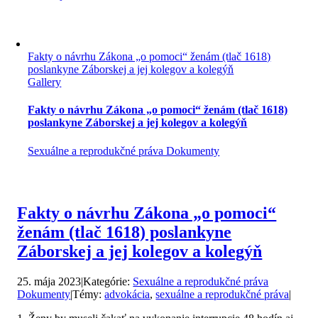
Fakty o návrhu Zákona „o pomoci“ ženám (tlač 1618)
poslankyne Záborskej a jej kolegov a kolegýň
Gallery
Fakty o návrhu Zákona „o pomoci“ ženám (tlač 1618)
poslankyne Záborskej a jej kolegov a kolegýň
Sexuálne a reprodukčné práva Dokumenty
Fakty o návrhu Zákona „o pomoci“
ženám (tlač 1618) poslankyne
Záborskej a jej kolegov a kolegýň
25. mája 2023
|
Kategórie:
Sexuálne a reprodukčné práva
Dokumenty
|
Témy:
advokácia
,
sexuálne a reprodukčné práva
|