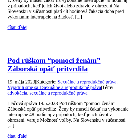
1. Ženy by museli čakať na vykonanie interrupcie 48 hodín aj
v prípadoch, keď je ich život alebo zdravie v ohrození Na
Slovensku v súčasnosti platí 48 hodinová čakacia doba pred
vykonaním interrupcie na žiadosť. [...]
čítať ďalej
Pod rúškom “pomoci ženám”
Záborská opäť pritvrdila
19. mája 2023
|
Kategórie:
Sexuálne a reprodukčné práva
,
Vyjadrili sme sa I Sexuálne a reprodukčné práva
|
Témy:
advokácia
,
sexuálne a reprodukčné práva
|
Tlačová správa 19.5.2023 Pod rúškom “pomoci ženám”
Záborská opäť pritvrdila: Ženy by museli čakať na vykonanie
interrupcie 48 hodín aj v prípadoch, keď je ich život v
ohrození, varuje Možnosť voľby. Na Slovensku v súčasnosti
[...]
čítať ďalej