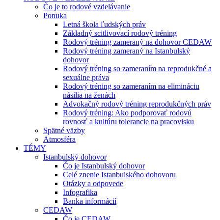
Čo je to rodové vzdelávanie
Ponuka
Letná škola ľudských práv
Základný scitlivovací rodový tréning
Rodový tréning zameraný na dohovor CEDAW
Rodový tréning zameraný na Istanbulský
dohovor
Rodový tréning so zameraním na reprodukčné a
sexuálne práva
Rodový tréning so zameraním na elimináciu
násilia na ženách
Advokačný rodový tréning reprodukčných práv
Rodový tréning: Ako podporovať rodovú
rovnosť a kultúru tolerancie na pracovisku
Spätné väzby
Atmosféra
TÉMY
Istanbulský dohovor
Čo je Istanbulský dohovor
Celé znenie Istanbulského dohovoru
Otázky a odpovede
Infografika
Banka informácií
CEDAW
Čo je CEDAW