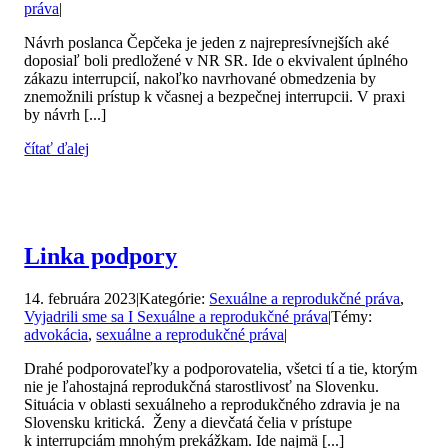
práva
|
Návrh poslanca Čepčeka je jeden z najrepresívnejších aké
doposiaľ boli predložené v NR SR. Ide o ekvivalent úplného
zákazu interrupcií, nakoľko navrhované obmedzenia by
znemožnili prístup k včasnej a bezpečnej interrupcii. V praxi
by návrh [...]
čítať ďalej
Linka podpory
14. februára 2023
|
Kategórie:
Sexuálne a reprodukčné práva
,
Vyjadrili sme sa I Sexuálne a reprodukčné práva
|
Témy:
advokácia
,
sexuálne a reprodukčné práva
|
Drahé podporovateľky a podporovatelia, všetci tí a tie, ktorým
nie je ľahostajná reprodukčná starostlivosť na Slovenku.
Situácia v oblasti sexuálneho a reprodukčného zdravia je na
Slovensku kritická. Ženy a dievčatá čelia v prístupe
k interrupciám mnohým prekážkam. Ide najmä [...]