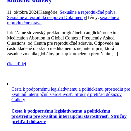
11. októbra 2024
|
Kategórie:
Sexuálne a reprodukčné práva
,
Sexuálne a reprodukčné práva Dokumenty
|
Témy:
sexuálne a
reprodukčné práva
|
Prinášame slovenský preklad originálneho anglického textu:
Medication Abortion in Global Context: Frequently Asked
Questions, od Centra pre reprodukčné zdravie. Odpovede na
často kladené otázky o medikamentóznej interrupcii, ktorá
zásadne zmenila globálny prístup k umelému prerušeniu [...]
čítať ďalej
Cesta k podpornému legislatívnemu a politickému prostrediu pre
kvalitnú interrupčnú starostlivosť: Stručný prehľad dôkazov
Gallery
Cesta k podpornému legislatívnemu a politickému
prostrediu pre kvalitnú interrupčnú starostlivosť: Stručný
prehľad dôkazov