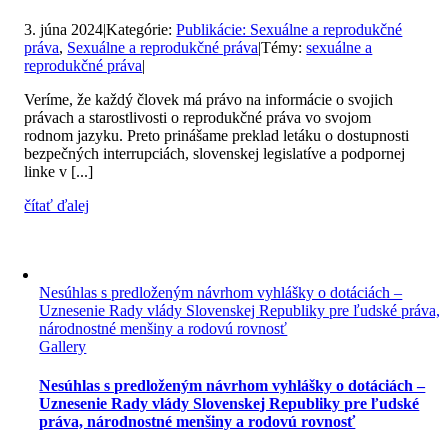
3. júna 2024
|
Kategórie:
Publikácie: Sexuálne a reprodukčné
práva
,
Sexuálne a reprodukčné práva
|
Témy:
sexuálne a
reprodukčné práva
|
Veríme, že každý človek má právo na informácie o svojich
právach a starostlivosti o reprodukčné práva vo svojom
rodnom jazyku. Preto prinášame preklad letáku o dostupnosti
bezpečných interrupciách, slovenskej legislatíve a podpornej
linke v [...]
čítať ďalej
Nesúhlas s predloženým návrhom vyhlášky o dotáciách –
Uznesenie Rady vlády Slovenskej Republiky pre ľudské práva,
národnostné menšiny a rodovú rovnosť
Gallery
Nesúhlas s predloženým návrhom vyhlášky o dotáciách –
Uznesenie Rady vlády Slovenskej Republiky pre ľudské
práva, národnostné menšiny a rodovú rovnosť