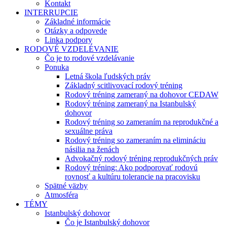
Kontakt
INTERRUPCIE
Základné informácie
Otázky a odpovede
Linka podpory
RODOVÉ VZDELÉVANIE
Čo je to rodové vzdelávanie
Ponuka
Letná škola ľudských práv
Základný scitlivovací rodový tréning
Rodový tréning zameraný na dohovor CEDAW
Rodový tréning zameraný na Istanbulský
dohovor
Rodový tréning so zameraním na reprodukčné a
sexuálne práva
Rodový tréning so zameraním na elimináciu
násilia na ženách
Advokačný rodový tréning reprodukčných práv
Rodový tréning: Ako podporovať rodovú
rovnosť a kultúru tolerancie na pracovisku
Spätné väzby
Atmosféra
TÉMY
Istanbulský dohovor
Čo je Istanbulský dohovor