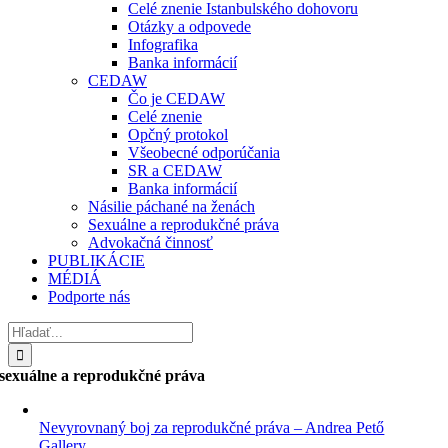
Celé znenie Istanbulského dohovoru
Otázky a odpovede
Infografika
Banka informácií
CEDAW
Čo je CEDAW
Celé znenie
Opčný protokol
Všeobecné odporúčania
SR a CEDAW
Banka informácií
Násilie páchané na ženách
Sexuálne a reprodukčné práva
Advokačná činnosť
PUBLIKÁCIE
MÉDIÁ
Podporte nás
Hľadať:
sexuálne a reprodukčné práva
Nevyrovnaný boj za reprodukčné práva – Andrea Pető
Gallery