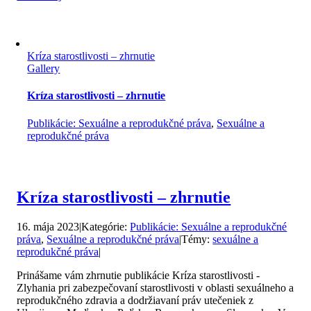
Kríza starostlivosti – zhrnutie
Gallery
Kríza starostlivosti – zhrnutie
Publikácie: Sexuálne a reprodukčné práva
,
Sexuálne a
reprodukčné práva
Kríza starostlivosti – zhrnutie
16. mája 2023
|
Kategórie:
Publikácie: Sexuálne a reprodukčné
práva
,
Sexuálne a reprodukčné práva
|
Témy:
sexuálne a
reprodukčné práva
|
Prinášame vám zhrnutie publikácie Kríza starostlivosti -
Zlyhania pri zabezpečovaní starostlivosti v oblasti sexuálneho a
reprodukčného zdravia a dodržiavaní práv utečeniek z