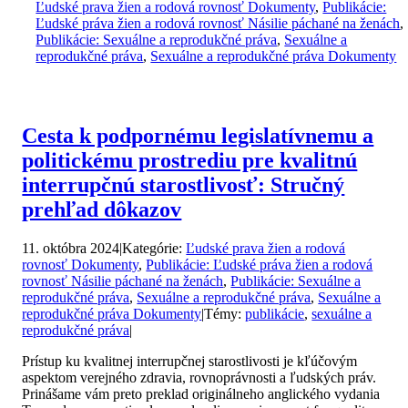
Ľudské prava žien a rodová rovnosť Dokumenty
,
Publikácie:
Ľudské práva žien a rodová rovnosť Násilie páchané na ženách
,
Publikácie: Sexuálne a reprodukčné práva
,
Sexuálne a
reprodukčné práva
,
Sexuálne a reprodukčné práva Dokumenty
Cesta k podpornému legislatívnemu a
politickému prostrediu pre kvalitnú
interrupčnú starostlivosť: Stručný
prehľad dôkazov
11. októbra 2024
|
Kategórie:
Ľudské prava žien a rodová
rovnosť Dokumenty
,
Publikácie: Ľudské práva žien a rodová
rovnosť Násilie páchané na ženách
,
Publikácie: Sexuálne a
reprodukčné práva
,
Sexuálne a reprodukčné práva
,
Sexuálne a
reprodukčné práva Dokumenty
|
Témy:
publikácie
,
sexuálne a
reprodukčné práva
|
Prístup ku kvalitnej interrupčnej starostlivosti je kľúčovým
aspektom verejného zdravia, rovnoprávnosti a ľudských práv.
Prinášame vám preto preklad originálneho anglického vydania