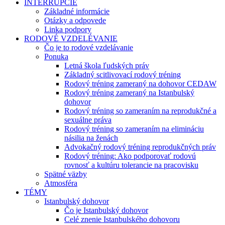
INTERRUPCIE
Základné informácie
Otázky a odpovede
Linka podpory
RODOVÉ VZDELÉVANIE
Čo je to rodové vzdelávanie
Ponuka
Letná škola ľudských práv
Základný scitlivovací rodový tréning
Rodový tréning zameraný na dohovor CEDAW
Rodový tréning zameraný na Istanbulský
dohovor
Rodový tréning so zameraním na reprodukčné a
sexuálne práva
Rodový tréning so zameraním na elimináciu
násilia na ženách
Advokačný rodový tréning reprodukčných práv
Rodový tréning: Ako podporovať rodovú
rovnosť a kultúru tolerancie na pracovisku
Spätné väzby
Atmosféra
TÉMY
Istanbulský dohovor
Čo je Istanbulský dohovor
Celé znenie Istanbulského dohovoru