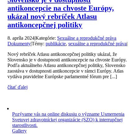
antikoncepcie na chvoste Európy,
ukázal nový rebríček Atlasu
antikoncepčnej politiky
8. apríla 2024
|
Kategórie:
Sexuálne a reprodukčné práva
Dokumenty
|
Témy:
publikácie
,
sexuálne a reprodukčné práva
|
Nový rebríček Atlasu antikoncepčnej politiky ukázal, že
Slovensko je v dostupnosti antikoncepcie na chvoste Európy.
Podľa aktuálneho Atlasu antikoncepčnej politiky, Slovensko
zaostáva v dostupnosti antikoncepcie v rámci Európy. Atlas
vydáva pravidelne Európske parlamentné fórum pre [...]
čítať ďalej
Pozývame vás na online diskusiu o význame Usmernenia
Svetovej zdravotníckej organizácie (SZO) k interrupčnej
starostlivosti.
Gallery