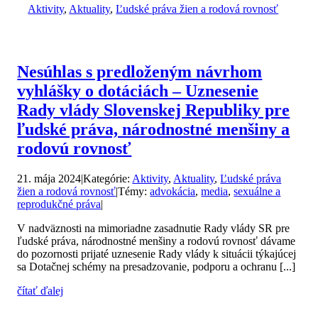
Aktivity
,
Aktuality
,
Ľudské práva žien a rodová rovnosť
Nesúhlas s predloženým návrhom
vyhlášky o dotáciách – Uznesenie
Rady vlády Slovenskej Republiky pre
ľudské práva, národnostné menšiny a
rodovú rovnosť
21. mája 2024
|
Kategórie:
Aktivity
,
Aktuality
,
Ľudské práva
žien a rodová rovnosť
|
Témy:
advokácia
,
media
,
sexuálne a
reprodukčné práva
|
V nadväznosti na mimoriadne zasadnutie Rady vlády SR pre
ľudské práva, národnostné menšiny a rodovú rovnosť dávame
do pozornosti prijaté uznesenie Rady vlády k situácii týkajúcej
sa Dotačnej schémy na presadzovanie, podporu a ochranu [...]
čítať ďalej