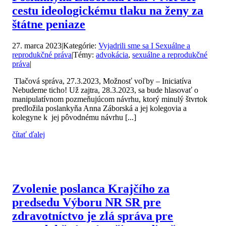
cestu ideologickému tlaku na ženy za
štátne peniaze
27. marca 2023
|
Kategórie:
Vyjadrili sme sa I Sexuálne a
reprodukčné práva
|
Témy:
advokácia
,
sexuálne a reprodukčné
práva
|
Tlačová správa, 27.3.2023, Možnosť voľby – Iniciatíva
Nebudeme ticho! Už zajtra, 28.3.2023, sa bude hlasovať o
manipulatívnom pozmeňujúcom návrhu, ktorý minulý štvrtok
predložila poslankyňa Anna Záborská a jej kolegovia a
kolegyne k jej pôvodnému návrhu [...]
čítať ďalej
Zvolenie poslanca Krajčího za
predsedu Výboru NR SR pre
zdravotníctvo je zlá správa pre