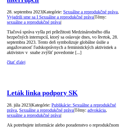
28. septembra 2023
|
Kategórie:
Sexuálne a reprodukčné práva
,
Vyjadrili sme sa I Sexuálne a reprodukčné práva
|
Témy:
sexuálne a reprodukčné práva
|
Tlačová správa vyšla pri príležitosti Medzinárodného dňa
bezpečných interrupcií, ktorý sa oslavuje dnes, vo štvrtok, 28.
septembra 2023. Tento deň symbolizuje globálne úsilie a
angažovanosť ľudskoprávnych a feministických aktivistiek a
aktivistov v snahe zvýšiť povedomie [...]
čítať ďalej
Leták linka podpory SK
28. júla 2023
|
Kategórie:
Publikácie: Sexuálne a reprodukčné
práva
,
Sexuálne a reprodukčné práva
|
Témy:
advokácia
,
sexuálne a reprodukčné práva
|
Ak potrebujete informácie alebo poradenstvo o reprodukčnom