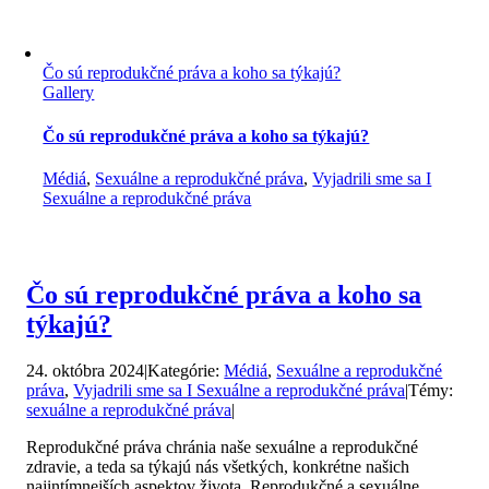
Čo sú reprodukčné práva a koho sa týkajú?
Gallery
Čo sú reprodukčné práva a koho sa týkajú?
Médiá
,
Sexuálne a reprodukčné práva
,
Vyjadrili sme sa I
Sexuálne a reprodukčné práva
Čo sú reprodukčné práva a koho sa
týkajú?
24. októbra 2024
|
Kategórie:
Médiá
,
Sexuálne a reprodukčné
práva
,
Vyjadrili sme sa I Sexuálne a reprodukčné práva
|
Témy:
sexuálne a reprodukčné práva
|
Reprodukčné práva chránia naše sexuálne a reprodukčné
zdravie, a teda sa týkajú nás všetkých, konkrétne našich
najintímnejších aspektov života. Reprodukčné a sexuálne