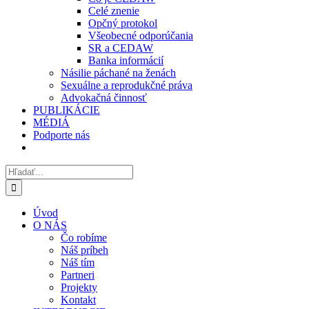
Celé znenie
Opčný protokol
Všeobecné odporúčania
SR a CEDAW
Banka informácií
Násilie páchané na ženách
Sexuálne a reprodukčné práva
Advokačná činnosť
PUBLIKÁCIE
MÉDIÁ
Podporte nás
Hľadať:
Úvod
O NÁS
Čo robíme
Náš príbeh
Náš tím
Partneri
Projekty
Kontakt