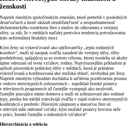
ženskosti
Napriek mnohým spoločenským zmenám, ktoré prebehli v posledných
desaťročiach a ktoré ukázali neudržateľnosť a neopodstatnenosť
dichotomického rozdelenia žien a mužov do súkromnej a verejnej
sféry, sa zdá, že v médiách naďalej pretrváva tendencia potvrdzovania
tejto neformálnej štruktúry moci.
Kým ženy sú vykresľované ako udržovateľky „tepla rodinných
kozubov“, muži sú naopak zväčša zaradení do verejnej sféry, sféry
produktívnej, spájajúcej sa so svetom výkonu, ktorej nositelia sú akoby
úplne odrezaní od sveta vzťahov, rodiny. Najvýraznejším príkladom je
spôsob prezentácie politickej sféry v médiách, ktorá je primárne
vykresľovaná a konštruovaná ako mužská oblasť, nevhodná pre ženy.
Napriek mnohým výhradám dochádza k určitému pozitívnemu posunu
v rodovo stereotypných zobrazeniach – napríklad ženské postavy
v televíznych programoch už častejšie vystupujú ako nezávislé,
častejšie pracujúce mimo domova a muži sú zobrazovaní ako rodinné
typy, predsa len médiá zotrvávajú zväčša v zajatí rodovo stereotypných
konštrukcií a predstáv. Hlavným záujmom a starosťou žien sú
v televízii stále milostné vzťahy; kým mužské postavy hovoria skôr
o práci, ženské častejšie o milostných vzťahoch“
Hierarchizácia a selekcia