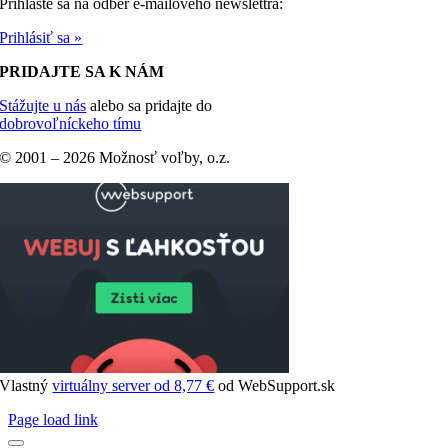
Prihláste sa na odber e-mailového newslettra:
Prihlásiť sa »
PRIDAJTE SA K NÁM
Stážujte u nás
alebo sa pridajte do
dobrovoľníckeho tímu
© 2001 –
2026 Možnosť voľby, o.z.
Vlastný
virtuálny server od 8,77 €
od WebSupport.sk
Page load link