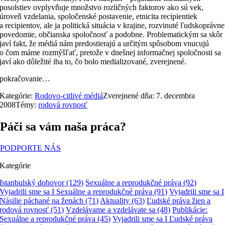
posolstiev ovplyvňuje množstvo rozličných faktorov ako sú vek,
úroveň vzdelania, spoločenské postavenie, etnicita recipientiek
a recipientov, ale ja politická situácia v krajine, rozvinuté ľudskoprávne
povedomie, občianska spoločnosť a podobne. Problematickým sa skôr
javí fakt, že médiá nám predostierajú a určitým spôsobom vnucujú
o čom máme rozmýšľať, pretože v dnešnej informačnej spoločnosti sa
javí ako dôležité iba to, čo bolo medializované, zverejnené.
pokračovanie…
Kategórie:
Rodovo-citlivé médiá
Zverejnené dňa: 7. decembra
2008
Témy:
rodová rovnosť
Páči sa vám naša práca?
PODPORTE NÁS
Kategórie
Istanbulský dohovor
(129)
Sexuálne a reprodukčné práva
(92)
Vyjadrili sme sa I Sexuálne a reprodukčné práva
(91)
Vyjadrili sme sa I
Násilie páchané na ženách
(71)
Aktuality
(63)
Ľudské práva žien a
rodová rovnosť
(51)
Vzdelávame a vzdelávate sa
(48)
Publikácie:
Sexuálne a reprodukčné práva
(45)
Vyjadrili sme sa I Ľudské práva