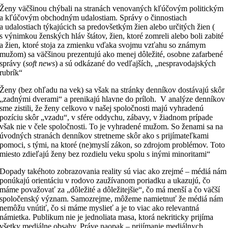
Ženy väčšinou chýbali na stranách venovaných kľúčovým politickým
a kľúčovým obchodným udalostiam. Správy o činnostiach
a udalostiach týkajúcich sa predovšetkým žien alebo určitých žien (
s výnimkou ženských hláv štátov, žien, ktoré zomreli alebo boli zabité
a žien, ktoré stoja za zmienku vďaka svojmu vzťahu so známym
mužom) sa väčšinou prezentujú ako menej dôležité, osobne zafarbené
správy (
soft news
) a sú odkázané do vedľajších, „nespravodajských
rubrík“
Ženy (bez ohľadu na vek) sa však na stránky denníkov dostávajú skôr
„zadnými dverami“ a prenikajú hlavne do príloh. V analýze denníkov
sme zistili, že ženy celkovo v našej spoločnosti majú vyhradenú
pozíciu skôr „vzadu“, v sfére oddychu, zábavy, v žiadnom prípade
však nie v čele spoločnosti. To je vyhradené mužom. So ženami sa na
úvodných stranách denníkov stretneme skôr ako s prijímateľkami
pomoci, s tými, na ktoré (ne)myslí zákon, so zdrojom problémov. Toto
miesto zdieľajú ženy bez rozdielu veku spolu s inými minoritami“
Dopady takéhoto zobrazovania reality sú viac ako zrejmé – médiá nám
ponúkajú orientáciu v rodovo zaužívanom poriadku a ukazujú, čo
máme považovať za „dôležité a dôležitejšie“, čo má menší a čo väčší
spoločenský význam. Samozrejme, môžeme namietnuť že médiá nám
nemôžu vnútiť, čo si máme myslieť a je to viac ako relevantná
námietka. Publikum nie je jednoliata masa, ktorá nekriticky prijíma
všetky mediálne obsahy. Práve naopak – prijímanie mediálnych