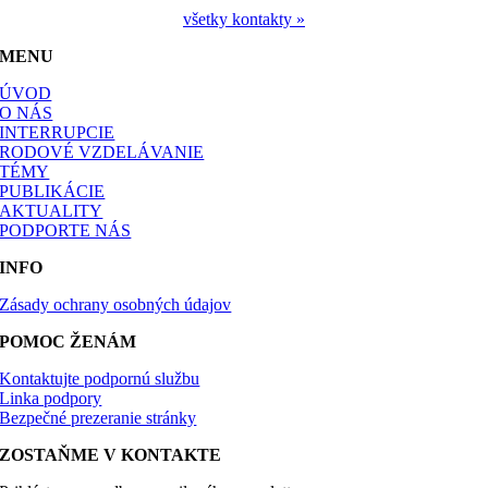
všetky kontakty »
MENU
ÚVOD
O NÁS
INTERRUPCIE
RODOVÉ VZDELÁVANIE
TÉMY
PUBLIKÁCIE
AKTUALITY
PODPORTE NÁS
INFO
Zásady ochrany osobných údajov
POMOC ŽENÁM
Kontaktujte podpornú službu
Linka podpory
Bezpečné prezeranie stránky
ZOSTAŇME V KONTAKTE