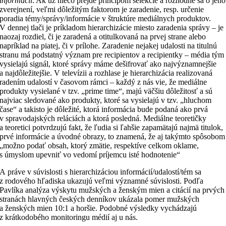
informácii
. Ak už niečo prejde princípom selekcie a rozhodne sa o jeho
zverejnení, veľmi dôležitým faktorom je zaradenie, resp. určenie
poradia témy/správy/informácie v štruktúre mediálnych produktov.
V dennej tlači je príkladom hierarchizácie miesto zaradenia správy – je
naozaj rozdiel, či je zaradená a otitulkovaná na prvej strane alebo
napríklad na piatej, či v prílohe. Zaradenie nejakej udalosti na titulnú
stranu má podstatný význam pre recipientov a recipientky – média tým
vysielajú signál, ktoré správy máme dešifrovať ako najvýznamnejšie
a najdôležitejšie. V televízii a rozhlase je hierarchizácia realizovaná
radením udalostí v časovom rámci – každý z nás vie, že mediálne
produkty vysielané v tzv. „prime time“, majú väčšiu dôležitosť a sú
najviac sledované ako produkty, ktoré sa vysielajú v tzv. „hluchom
čase“ a takisto je dôležité, ktorá informácia bude podaná ako prvá
v spravodajských reláciách a ktorá posledná. Mediálne teoretičky
a teoretici potvrdzujú fakt, že ľudia si ľahšie zapamätajú najmä titulok,
prvé informácie a úvodné obrazy, to znamená, že aj takýmto spôsobom
„možno podať obsah, ktorý zmätie, respektíve celkom oklame,
s úmyslom upevniť vo vedomí príjemcu isté hodnotenie“
A práve v súvislosti s hierarchizáciou informácií/udalostí/tém sa
z rodového hľadiska ukazujú veľmi významné súvislosti. Podľa
Pavlíka analýza výskytu mužských a ženským mien a citácií na prvých
stranách hlavných českých denníkov ukázala pomer mužských
a ženských mien 10:1 a horšie. Podobné výsledky vychádzajú
z krátkodobého monitoringu médií aj u nás.