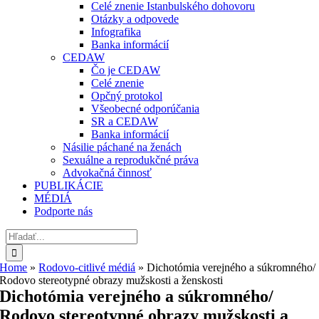
Celé znenie Istanbulského dohovoru
Otázky a odpovede
Infografika
Banka informácií
CEDAW
Čo je CEDAW
Celé znenie
Opčný protokol
Všeobecné odporúčania
SR a CEDAW
Banka informácií
Násilie páchané na ženách
Sexuálne a reprodukčné práva
Advokačná činnosť
PUBLIKÁCIE
MÉDIÁ
Podporte nás
Hľadať:
Home
»
Rodovo-citlivé médiá
»
Dichotómia verejného a súkromného/
Rodovo stereotypné obrazy mužskosti a ženskosti
Dichotómia verejného a súkromného/
Rodovo stereotypné obrazy mužskosti a