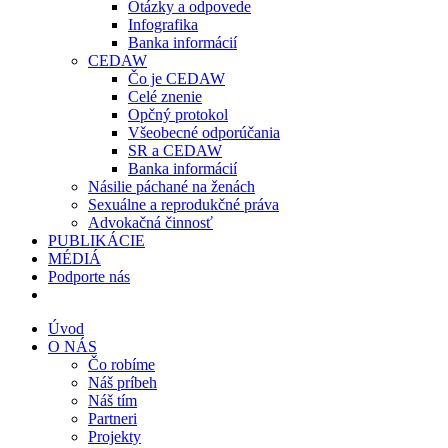
Otázky a odpovede
Infografika
Banka informácií
CEDAW
Čo je CEDAW
Celé znenie
Opčný protokol
Všeobecné odporúčania
SR a CEDAW
Banka informácií
Násilie páchané na ženách
Sexuálne a reprodukčné práva
Advokačná činnosť
PUBLIKÁCIE
MÉDIÁ
Podporte nás
Úvod
O NÁS
Čo robíme
Náš príbeh
Náš tím
Partneri
Projekty