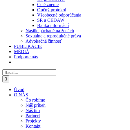
Celé znenie
Opčný protokol
Všeobecné odporúčania
SR a CEDAW
Banka informácií
Násilie páchané na ženách
Sexuálne a reprodukčné práva
Advokačná činnosť
PUBLIKÁCIE
MÉDIÁ
Podporte nás
Hľadať:
Úvod
O NÁS
Čo robíme
Náš príbeh
Náš tím
Partneri
Projekty
Kontakt