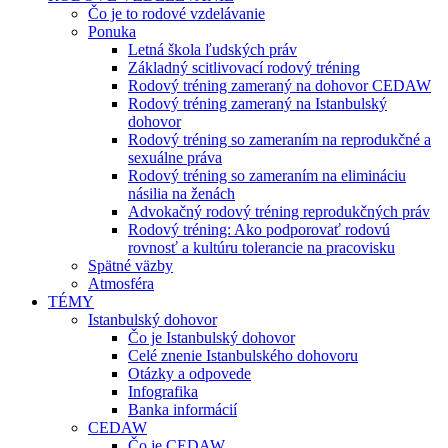
Čo je to rodové vzdelávanie
Ponuka
Letná škola ľudských práv
Základný scitlivovací rodový tréning
Rodový tréning zameraný na dohovor CEDAW
Rodový tréning zameraný na Istanbulský
dohovor
Rodový tréning so zameraním na reprodukčné a
sexuálne práva
Rodový tréning so zameraním na elimináciu
násilia na ženách
Advokačný rodový tréning reprodukčných práv
Rodový tréning: Ako podporovať rodovú
rovnosť a kultúru tolerancie na pracovisku
Spätné väzby
Atmosféra
TÉMY
Istanbulský dohovor
Čo je Istanbulský dohovor
Celé znenie Istanbulského dohovoru
Otázky a odpovede
Infografika
Banka informácií
CEDAW
Čo je CEDAW