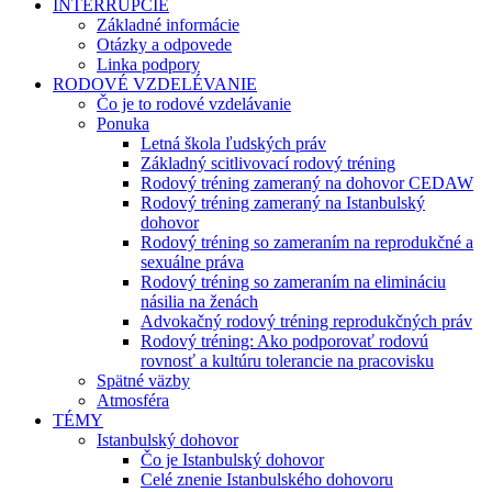
INTERRUPCIE
Základné informácie
Otázky a odpovede
Linka podpory
RODOVÉ VZDELÉVANIE
Čo je to rodové vzdelávanie
Ponuka
Letná škola ľudských práv
Základný scitlivovací rodový tréning
Rodový tréning zameraný na dohovor CEDAW
Rodový tréning zameraný na Istanbulský
dohovor
Rodový tréning so zameraním na reprodukčné a
sexuálne práva
Rodový tréning so zameraním na elimináciu
násilia na ženách
Advokačný rodový tréning reprodukčných práv
Rodový tréning: Ako podporovať rodovú
rovnosť a kultúru tolerancie na pracovisku
Spätné väzby
Atmosféra
TÉMY
Istanbulský dohovor
Čo je Istanbulský dohovor
Celé znenie Istanbulského dohovoru