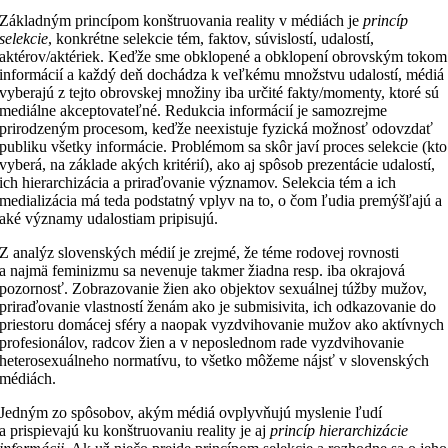
Základným princípom konštruovania reality v médiách je
princíp
selekcie
, konkrétne selekcie tém, faktov, súvislostí, udalostí,
aktérov/aktériek. Keďže sme obklopené a obklopení obrovským tokom
informácií a každý deň dochádza k veľkému množstvu udalostí, médiá
vyberajú z tejto obrovskej množiny iba určité fakty/momenty, ktoré sú
mediálne akceptovateľné. Redukcia informácií je samozrejme
prirodzeným procesom, keďže neexistuje fyzická možnosť odovzdať
publiku všetky informácie. Problémom sa skôr javí proces selekcie (kto
vyberá, na základe akých kritérií), ako aj spôsob prezentácie udalostí,
ich hierarchizácia a priraďovanie významov. Selekcia tém a ich
medializácia má teda podstatný vplyv na to, o čom ľudia premýšľajú a
aké významy udalostiam pripisujú.
Z analýz slovenských médií je zrejmé, že téme rodovej rovnosti
a najmä feminizmu sa nevenuje takmer žiadna resp. iba okrajová
pozornosť. Zobrazovanie žien ako objektov sexuálnej túžby mužov,
priraďovanie vlastností ženám ako je submisivita, ich odkazovanie do
priestoru domácej sféry a naopak vyzdvihovanie mužov ako aktívnych
profesionálov, radcov žien a v neposlednom rade vyzdvihovanie
heterosexuálneho normatívu, to všetko môžeme nájsť v slovenských
médiách.
Jedným zo spôsobov, akým médiá ovplyvňujú myslenie ľudí
a prispievajú ku konštruovaniu reality je aj
princíp hierarchizácie