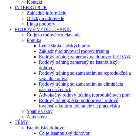
Kontakt
INTERRUPCIE
Základné informácie
Otázky a odpovede
Linka podpory
RODOVÉ VZDELÉVANIE
Čo je to rodové vzdelávanie
Ponuka
Letná škola ľudských práv
Základný scitlivovací rodový tréning
Rodový tréning zameraný na dohovor CEDAW
Rodový tréning zameraný na Istanbulský
dohovor
Rodový tréning so zameraním na reprodukčné a
sexuálne práva
Rodový tréning so zameraním na elimináciu
násilia na ženách
Advokačný rodový tréning reprodukčných práv
Rodový tréning: Ako podporovať rodovú
rovnosť a kultúru tolerancie na pracovisku
Spätné väzby
Atmosféra
TÉMY
Istanbulský dohovor
Čo je Istanbulský dohovor