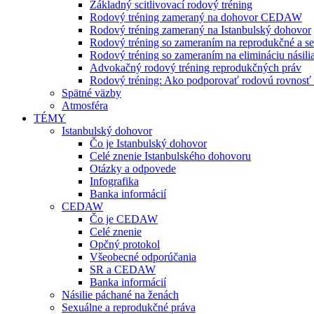
Základný scitlivovací rodový tréning
Rodový tréning zameraný na dohovor CEDAW
Rodový tréning zameraný na Istanbulský dohovor
Rodový tréning so zameraním na reprodukčné a se
Rodový tréning so zameraním na elimináciu násili
Advokačný rodový tréning reprodukčných práv
Rodový tréning: Ako podporovať rodovú rovnosť a 
Spätné väzby
Atmosféra
TÉMY
Istanbulský dohovor
Čo je Istanbulský dohovor
Celé znenie Istanbulského dohovoru
Otázky a odpovede
Infografika
Banka informácií
CEDAW
Čo je CEDAW
Celé znenie
Opčný protokol
Všeobecné odporúčania
SR a CEDAW
Banka informácií
Násilie páchané na ženách
Sexuálne a reprodukčné práva