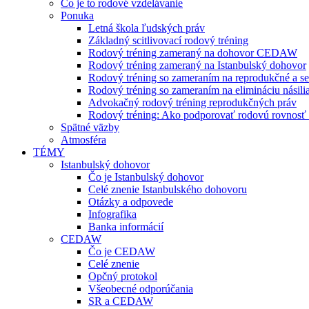
Čo je to rodové vzdelávanie
Ponuka
Letná škola ľudských práv
Základný scitlivovací rodový tréning
Rodový tréning zameraný na dohovor CEDAW
Rodový tréning zameraný na Istanbulský dohovor
Rodový tréning so zameraním na reprodukčné a se
Rodový tréning so zameraním na elimináciu násili
Advokačný rodový tréning reprodukčných práv
Rodový tréning: Ako podporovať rodovú rovnosť a 
Spätné väzby
Atmosféra
TÉMY
Istanbulský dohovor
Čo je Istanbulský dohovor
Celé znenie Istanbulského dohovoru
Otázky a odpovede
Infografika
Banka informácií
CEDAW
Čo je CEDAW
Celé znenie
Opčný protokol
Všeobecné odporúčania
SR a CEDAW