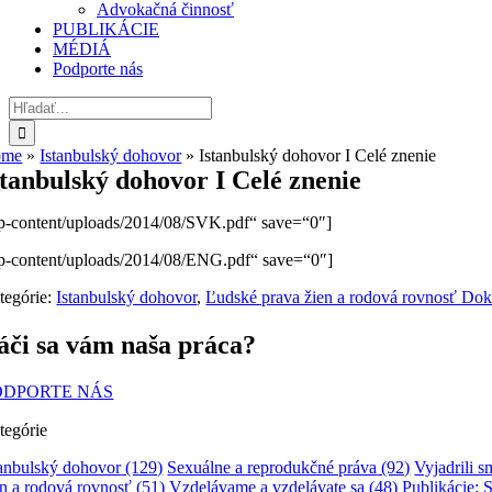
Advokačná činnosť
PUBLIKÁCIE
MÉDIÁ
Podporte nás
Hľadať:
ome
»
Istanbulský dohovor
»
Istanbulský dohovor I Celé znenie
stanbulský dohovor I Celé znenie
p-content/uploads/2014/08/SVK.pdf“ save=“0″]
p-content/uploads/2014/08/ENG.pdf“ save=“0″]
tegórie:
Istanbulský dohovor
,
Ľudské prava žien a rodová rovnosť Do
áči sa vám naša práca?
ODPORTE NÁS
tegórie
tanbulský dohovor
(129)
Sexuálne a reprodukčné práva
(92)
Vyjadrili 
en a rodová rovnosť
(51)
Vzdelávame a vzdelávate sa
(48)
Publikácie: 