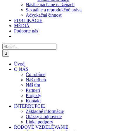
Násilie páchané na ženách
Sexuálne a reprodukčné práva
Advokačná činnosť
PUBLIKÁCIE
MÉDIÁ
Podporte nás
Hľadať:
Úvod
O NÁS
Čo robíme
Náš príbeh
Náš tím
Partneri
Projekty
Kontakt
INTERRUPCIE
Základné informácie
Otázky a odpovede
Linka podpory
RODOVÉ VZDELÉVANIE