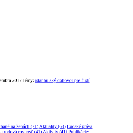
vembra 2017
Témy:
istanbulský dohovor pre ľudí
áchané na ženách
(71)
Aktuality
(63)
Ľudské práva
n a rodová rovnosť
(41)
Aktivity
(41)
Publikácie: