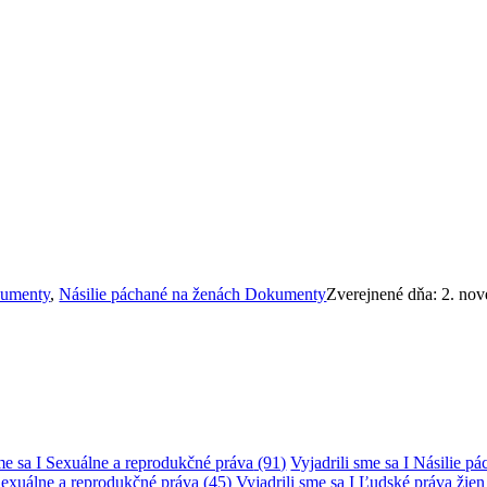
kumenty
,
Násilie páchané na ženách Dokumenty
Zverejnené dňa: 2. no
sme sa I Sexuálne a reprodukčné práva
(91)
Vyjadrili sme sa I Násilie p
Sexuálne a reprodukčné práva
(45)
Vyjadrili sme sa I Ľudské práva žie