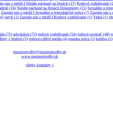
lo nás z médií I Násilie páchané na ženách
(27)
Rodové vzdelávanie
(
adené
(16)
Násilie páchané na ženách Dokumenty
(15)
Sexuálne a rep
)
Zaujalo nás z médií I Sexuálne a reprodukčné práva
(7)
Zaujalo nás z 
ný jazyk
(2)
Zaujalo nás z médií I Rodové vzdelávanie
(1)
Videá
(1)
ob
dia
(75)
advokácia
(73)
rodove vzdelávanie
(54)
rodová rovnosť
(48)
r
ženy v histórii
(5)
rodovo-citlivé media
(4)
ponuka práce
(2)
kariéra
(2)
moznostvolby@moznostvolby.sk
www.moznostvolby.sk
všetky kontakty »