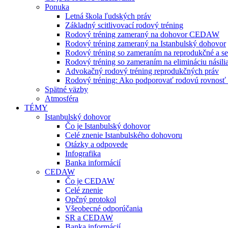
Ponuka
Letná škola ľudských práv
Základný scitlivovací rodový tréning
Rodový tréning zameraný na dohovor CEDAW
Rodový tréning zameraný na Istanbulský dohovor
Rodový tréning so zameraním na reprodukčné a se
Rodový tréning so zameraním na elimináciu násili
Advokačný rodový tréning reprodukčných práv
Rodový tréning: Ako podporovať rodovú rovnosť a 
Spätné väzby
Atmosféra
TÉMY
Istanbulský dohovor
Čo je Istanbulský dohovor
Celé znenie Istanbulského dohovoru
Otázky a odpovede
Infografika
Banka informácií
CEDAW
Čo je CEDAW
Celé znenie
Opčný protokol
Všeobecné odporúčania
SR a CEDAW
Banka informácií