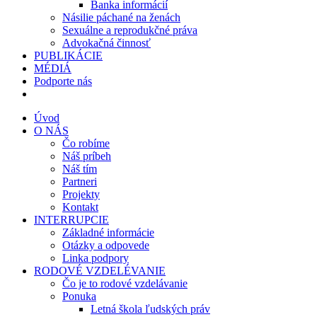
Banka informácií
Násilie páchané na ženách
Sexuálne a reprodukčné práva
Advokačná činnosť
PUBLIKÁCIE
MÉDIÁ
Podporte nás
Úvod
O NÁS
Čo robíme
Náš príbeh
Náš tím
Partneri
Projekty
Kontakt
INTERRUPCIE
Základné informácie
Otázky a odpovede
Linka podpory
RODOVÉ VZDELÉVANIE
Čo je to rodové vzdelávanie
Ponuka
Letná škola ľudských práv