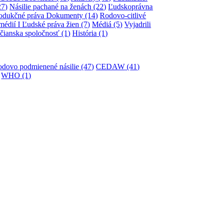
27)
Násilie pachané na ženách
(22)
Ľudskoprávna
rodukčné práva Dokumenty
(14)
Rodovo-citlivé
médií I Ľudské práva žien
(7)
Médiá
(5)
Vyjadrili
čianska spoločnosť
(1)
História
(1)
odovo podmienené násilie
(47)
CEDAW
(41)
WHO
(1)