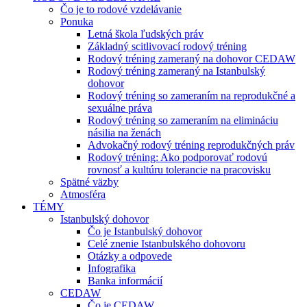
Čo je to rodové vzdelávanie
Ponuka
Letná škola ľudských práv
Základný scitlivovací rodový tréning
Rodový tréning zameraný na dohovor CEDAW
Rodový tréning zameraný na Istanbulský
dohovor
Rodový tréning so zameraním na reprodukčné a
sexuálne práva
Rodový tréning so zameraním na elimináciu
násilia na ženách
Advokačný rodový tréning reprodukčných práv
Rodový tréning: Ako podporovať rodovú
rovnosť a kultúru tolerancie na pracovisku
Spätné väzby
Atmosféra
TÉMY
Istanbulský dohovor
Čo je Istanbulský dohovor
Celé znenie Istanbulského dohovoru
Otázky a odpovede
Infografika
Banka informácií
CEDAW
Čo je CEDAW