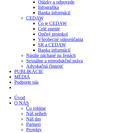
Otázky a odpovede
Infografika
Banka informácií
CEDAW
Čo je CEDAW
Celé znenie
Opčný protokol
Všeobecné odporúčania
SR a CEDAW
Banka informácií
Násilie páchané na ženách
Sexuálne a reprodukčné práva
Advokačná činnosť
PUBLIKÁCIE
MÉDIÁ
Podporte nás
Úvod
O NÁS
Čo robíme
Náš príbeh
Náš tím
Partneri
Projekty