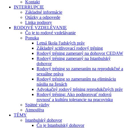
Kontakt
INTERRUPCIE
Základné informácie
Otázky a odpovede
Linka podpory
RODOVÉ VZDELÉVANIE
Čo je to rodové vzdelávanie
Ponuka
Letná škola ľudských práv
Základný scitlivovací rodový tréning
Rodový tréning zameraný na dohovor CEDAW
Rodový tréning zameraný na Istanbulský
dohovor
Rodový tréning so zameraním na reprodukčné a
sexuálne práva
Rodový tréning so zameraním na elimináciu
násilia na ženách
Advokačný rodový tréning reprodukčných práv
Rodový tréning: Ako podporovať rodovú
rovnosť a kultúru tolerancie na pracovisku
Spätné väzby
Atmosféra
TÉMY
Istanbulský dohovor
Čo je Istanbulský dohovor