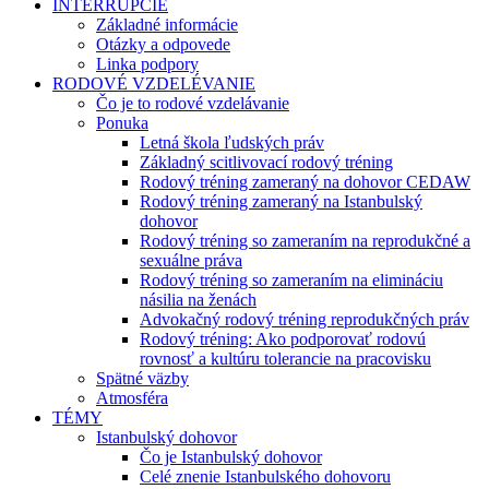
INTERRUPCIE
Základné informácie
Otázky a odpovede
Linka podpory
RODOVÉ VZDELÉVANIE
Čo je to rodové vzdelávanie
Ponuka
Letná škola ľudských práv
Základný scitlivovací rodový tréning
Rodový tréning zameraný na dohovor CEDAW
Rodový tréning zameraný na Istanbulský
dohovor
Rodový tréning so zameraním na reprodukčné a
sexuálne práva
Rodový tréning so zameraním na elimináciu
násilia na ženách
Advokačný rodový tréning reprodukčných práv
Rodový tréning: Ako podporovať rodovú
rovnosť a kultúru tolerancie na pracovisku
Spätné väzby
Atmosféra
TÉMY
Istanbulský dohovor
Čo je Istanbulský dohovor
Celé znenie Istanbulského dohovoru