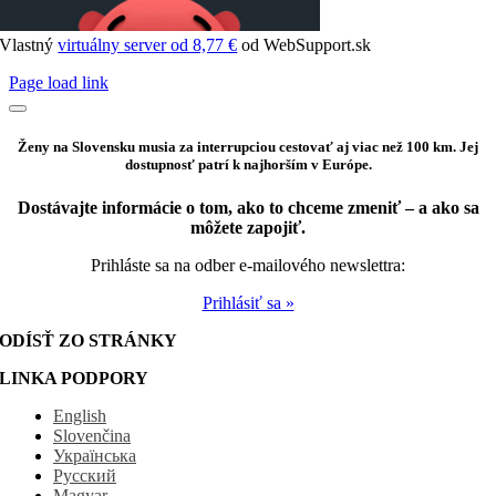
Vlastný
virtuálny server od 8,77 €
od WebSupport.sk
Page load link
Ženy na Slovensku musia za interrupciou cestovať aj viac než 100 km. Jej
dostupnosť patrí k najhorším v Európe.
Dostávajte informácie o tom, ako to chceme zmeniť – a ako sa
môžete zapojiť.
Prihláste sa na odber e-mailového newslettra:
Prihlásiť sa »
ODÍSŤ ZO STRÁNKY
LINKA PODPORY
English
Slovenčina
Українська
Русский
Magyar