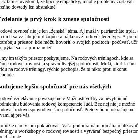
 až tam si uvedomil, že hoci je empatický, mnohé problémy zostávali
reňho dovtedy len abstraktné.
zdelanie je prvý krok k zmene spoločnosti
odová rovnosť nie je len „ženská“ téma.
Aj muži v patriarcháte trpia, 
a nich sa vzťahujú ubližujúce a nátlakové rodové stereotypy. A preto
otrebujú priestor, kde môžu hovoriť o svojich pocitoch, počúvať, uči
a, pýtať sa – a porozumieť.
 my im takýto priestor poskytujeme. Na rodových tréningoch, kde sa
číme rodovej rovnosti a spravodlivejšej spoločnosti. Muži, ktorí k nám
rídu na rodové tréningy, rýchlo pochopia, že tu nikto proti nikomu
ebojuje.
udujeme lepšiu spoločnosť pre nás všetkých
odové vzdelávanie považujeme v Možnosti voľby za nevyhnutnú
odmienku budovania rodovej kompetencie ľudí. Bez nej nie je možné
udovať rodovo spravodlivejšiu spoločnosť. Preto v ňom pokračujeme 
 vami aj pre vás.
omôžte nám v tom pokračovať.
Vaša podpora nám pomáha realizova
réningy a workshopy o rodovej rovnosti a vytvárať bezpečný priestor
re diskusie.