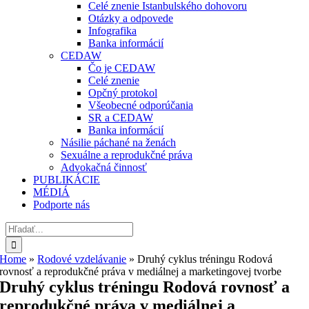
Celé znenie Istanbulského dohovoru
Otázky a odpovede
Infografika
Banka informácií
CEDAW
Čo je CEDAW
Celé znenie
Opčný protokol
Všeobecné odporúčania
SR a CEDAW
Banka informácií
Násilie páchané na ženách
Sexuálne a reprodukčné práva
Advokačná činnosť
PUBLIKÁCIE
MÉDIÁ
Podporte nás
Hľadať:
Home
»
Rodové vzdelávanie
»
Druhý cyklus tréningu Rodová
rovnosť a reprodukčné práva v mediálnej a marketingovej tvorbe
Druhý cyklus tréningu Rodová rovnosť a
reprodukčné práva v mediálnej a