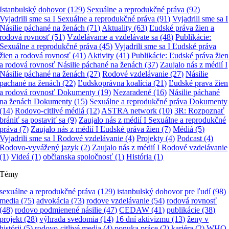
Istanbulský dohovor
(129)
Sexuálne a reprodukčné práva
(92)
Vyjadrili sme sa I Sexuálne a reprodukčné práva
(91)
Vyjadrili sme sa I
Násilie páchané na ženách
(71)
Aktuality
(63)
Ľudské práva žien a
rodová rovnosť
(51)
Vzdelávame a vzdelávate sa
(48)
Publikácie:
Sexuálne a reprodukčné práva
(45)
Vyjadrili sme sa I Ľudské práva
žien a rodová rovnosť
(41)
Aktivity
(41)
Publikácie: Ľudské práva žien
a rodová rovnosť Násilie páchané na ženách
(37)
Zaujalo nás z médií I
Násilie páchané na ženách
(27)
Rodové vzdelávanie
(27)
Násilie
pachané na ženách
(22)
Ľudskoprávna koalícia
(21)
Ľudské prava žien
a rodová rovnosť Dokumenty
(19)
Nezaradené
(16)
Násilie páchané
na ženách Dokumenty
(15)
Sexuálne a reprodukčné práva Dokumenty
(14)
Rodovo-citlivé médiá
(12)
ASTRA network
(10)
3R: Rozpoznať
brániť sa postaviť sa
(9)
Zaujalo nás z médií I Sexuálne a reprodukčné
práva
(7)
Zaujalo nás z médií I Ľudské práva žien
(7)
Médiá
(5)
Vyjadrili sme sa I Rodové vzdelávanie
(4)
Projekty
(4)
Podcast
(4)
Rodovo-vyvážený jazyk
(2)
Zaujalo nás z médií I Rodové vzdelávanie
(1)
Videá
(1)
občianska spoločnosť
(1)
História
(1)
Témy
sexuálne a reprodukčné práva
(129)
istanbulský dohovor pre ľudí
(98)
media
(75)
advokácia
(73)
rodove vzdelávanie
(54)
rodová rovnosť
(48)
rodovo podmienené násilie
(47)
CEDAW
(41)
publikácie
(38)
projekt
(28)
výhrada svedomia
(14)
16 dní aktivizmu
(13)
ženy v
histórii
(5)
rodovo-citlivé media
(4)
ponuka práce
(2)
kariéra
(2)
WHO