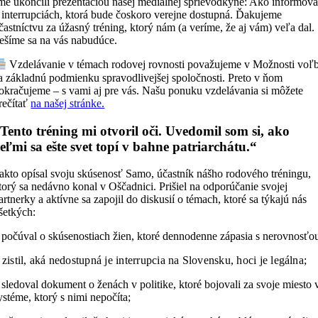
me ukončili prezentáciou našej mediálnej sprievodkyne: Ako informov
 interrupciách, ktorá bude čoskoro verejne dostupná. Ďakujeme
častníctvu za úžasný tréning, ktorý nám (a veríme, že aj vám) veľa dal.
ešíme sa na vás nabudúce.
Vzdelávanie v témach rodovej rovnosti považujeme v Možnosti voľ
a základnú podmienku spravodlivejšej spoločnosti. Preto v ňom
okračujeme – s vami aj pre vás. Našu ponuku vzdelávania si môžete
rečítať
na našej stránke.
Tento tréning mi otvoril oči. Uvedomil som si, ako
eľmi sa ešte svet topí v bahne patriarchátu.“
akto opísal svoju skúsenosť Samo, účastník nášho rodového tréningu,
torý sa nedávno konal v Oščadnici. Prišiel na odporúčanie svojej
artnerky a aktívne sa zapojil do diskusií o témach, ktoré sa týkajú nás
šetkých:
 počúval o skúsenostiach žien, ktoré dennodenne zápasia s nerovnosťo
 zistil, aká nedostupná je interrupcia na Slovensku, hoci je legálna;
 sledoval dokument o ženách v politike, ktoré bojovali za svoje miesto 
ystéme, ktorý s nimi nepočíta;