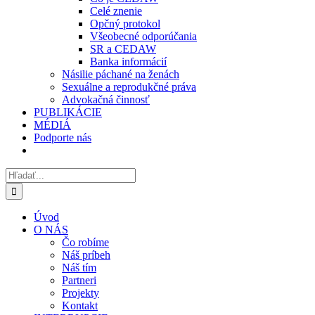
Celé znenie
Opčný protokol
Všeobecné odporúčania
SR a CEDAW
Banka informácií
Násilie páchané na ženách
Sexuálne a reprodukčné práva
Advokačná činnosť
PUBLIKÁCIE
MÉDIÁ
Podporte nás
Hľadať:
Úvod
O NÁS
Čo robíme
Náš príbeh
Náš tím
Partneri
Projekty
Kontakt