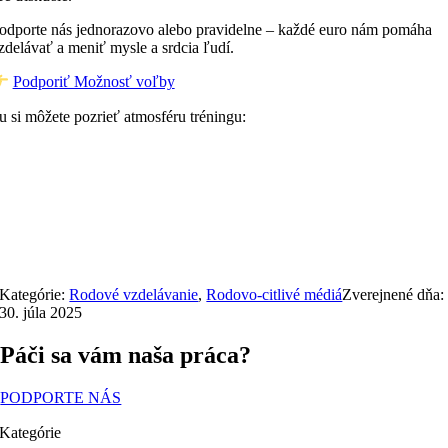
odporte nás jednorazovo alebo pravidelne – každé euro nám pomáha
zdelávať a meniť mysle a srdcia ľudí.
Podporiť Možnosť voľby
u si môžete pozrieť atmosféru tréningu:
Kategórie:
Rodové vzdelávanie
,
Rodovo-citlivé médiá
Zverejnené dňa:
30. júla 2025
Páči sa vám naša práca?
PODPORTE NÁS
Kategórie