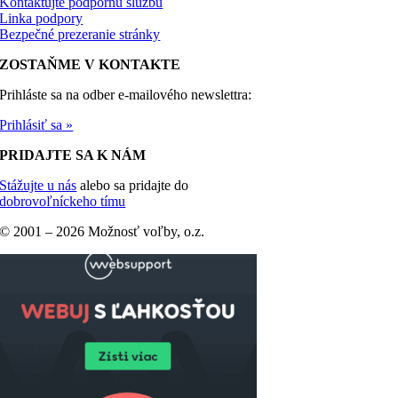
Kontaktujte podpornú službu
Linka podpory
Bezpečné prezeranie stránky
ZOSTAŇME V KONTAKTE
Prihláste sa na odber e-mailového newslettra:
Prihlásiť sa »
PRIDAJTE SA K NÁM
Stážujte u nás
alebo sa pridajte do
dobrovoľníckeho tímu
© 2001 –
2026 Možnosť voľby, o.z.