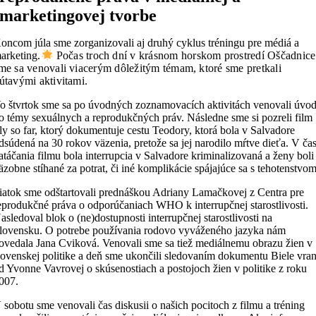
marketingovej tvorbe
oncom júla sme zorganizovali aj druhý cyklus tréningu pre médiá a
arketing.
Počas troch dní v krásnom horskom prostredí Oščadnice
me sa venovali viacerým dôležitým témam, ktoré sme pretkali
útavými aktivitami.
o štvrtok sme sa po úvodných zoznamovacích aktivitách venovali úvo
o témy sexuálnych a reprodukčných práv. Následne sme si pozreli film
ly so far, ktorý dokumentuje cestu Teodory, ktorá bola v Salvadore
dsúdená na 30 rokov väzenia, pretože sa jej narodilo mŕtve dieťa. V ča
atáčania filmu bola interrupcia v Salvadore kriminalizovaná a ženy boli
äzobne stíhané za potrat, či iné komplikácie spájajúce sa s tehotenstvom
iatok sme odštartovali prednáškou Adriany Lamačkovej z Centra pre
eprodukčné práva o odporúčaniach WHO k interrupčnej starostlivosti.
asledoval blok o (ne)dostupnosti interrupčnej starostlivosti na
lovensku. O potrebe používania rodovo vyváženého jazyka nám
ovedala Jana Cviková. Venovali sme sa tiež mediálnemu obrazu žien v
lovenskej politike a deň sme ukončili sledovaním dokumentu Biele vra
d Yvonne Vavrovej o skúsenostiach a postojoch žien v politike z roku
007.
 sobotu sme venovali čas diskusii o našich pocitoch z filmu a tréning