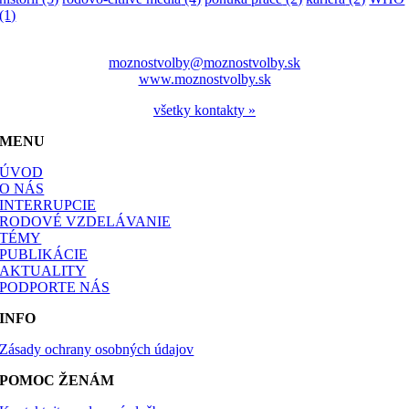
(1)
moznostvolby@moznostvolby.sk
www.moznostvolby.sk
všetky kontakty »
MENU
ÚVOD
O NÁS
INTERRUPCIE
RODOVÉ VZDELÁVANIE
TÉMY
PUBLIKÁCIE
AKTUALITY
PODPORTE NÁS
INFO
Zásady ochrany osobných údajov
POMOC ŽENÁM