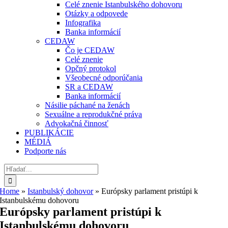
Celé znenie Istanbulského dohovoru
Otázky a odpovede
Infografika
Banka informácií
CEDAW
Čo je CEDAW
Celé znenie
Opčný protokol
Všeobecné odporúčania
SR a CEDAW
Banka informácií
Násilie páchané na ženách
Sexuálne a reprodukčné práva
Advokačná činnosť
PUBLIKÁCIE
MÉDIÁ
Podporte nás
Hľadať:
Home
»
Istanbulský dohovor
»
Európsky parlament pristúpi k
Istanbulskému dohovoru
Európsky parlament pristúpi k
Istanbulskému dohovoru