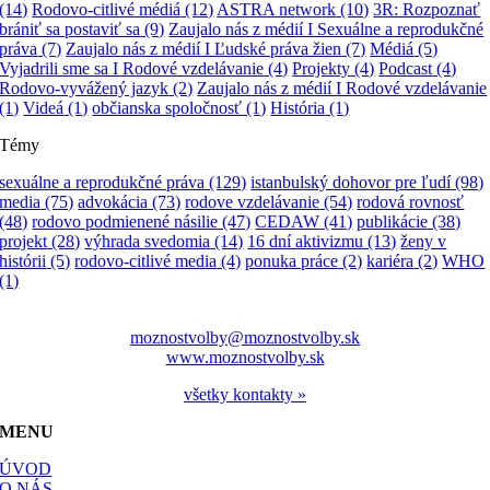
(14)
Rodovo-citlivé médiá
(12)
ASTRA network
(10)
3R: Rozpoznať
brániť sa postaviť sa
(9)
Zaujalo nás z médií I Sexuálne a reprodukčné
práva
(7)
Zaujalo nás z médií I Ľudské práva žien
(7)
Médiá
(5)
Vyjadrili sme sa I Rodové vzdelávanie
(4)
Projekty
(4)
Podcast
(4)
Rodovo-vyvážený jazyk
(2)
Zaujalo nás z médií I Rodové vzdelávanie
(1)
Videá
(1)
občianska spoločnosť
(1)
História
(1)
Témy
sexuálne a reprodukčné práva
(129)
istanbulský dohovor pre ľudí
(98)
media
(75)
advokácia
(73)
rodove vzdelávanie
(54)
rodová rovnosť
(48)
rodovo podmienené násilie
(47)
CEDAW
(41)
publikácie
(38)
projekt
(28)
výhrada svedomia
(14)
16 dní aktivizmu
(13)
ženy v
histórii
(5)
rodovo-citlivé media
(4)
ponuka práce
(2)
kariéra
(2)
WHO
(1)
moznostvolby@moznostvolby.sk
www.moznostvolby.sk
všetky kontakty »
MENU
ÚVOD
O NÁS