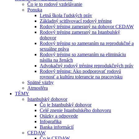
Čo je to rodové vzdelávanie
Ponuka
Letná škola ľudských práv
Základný scitlivovací rodový tréning
Rodový tréning zameraný na dohovor CEDAW
Rodový tréning zameraný na Istanbulský
dohovor
Rodový tréning so zameraním na reprodukčné a
sexuálne práva
Rodový tréning so zameraním na elimináciu
násilia na ženách
Advokačný rodový tréning reprodukčných práv
Rodový tréning: Ako podporovať rodovú
rovnosť a kultúru tolerancie na pracovisku
Spätné väzby
Atmosféra
TÉMY
Istanbulský dohovor
Čo je Istanbulský dohovor
Celé znenie Istanbulského dohovoru
Otázky a odpovede
Infografika
Banka informácií
CEDAW
Čo je CEDAW