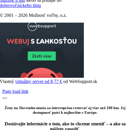
Stážujte u nás
alebo sa pridajte do
dobrovoľníckeho tímu
© 2001 –
2026 Možnosť voľby, o.z.
Vlastný
virtuálny server od 8,77 €
od WebSupport.sk
Page load link
Ženy na Slovensku musia za interrupciou cestovať aj viac než 100 km. Jej
dostupnosť patrí k najhorším v Európe.
Dostávajte informácie o tom, ako to chceme zmeniť – a ako sa
môžete zapojiť.