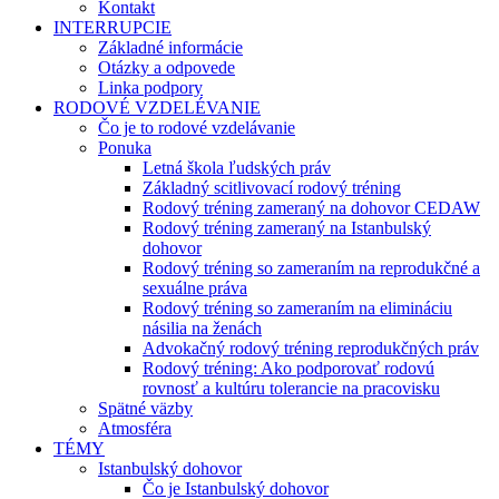
Kontakt
INTERRUPCIE
Základné informácie
Otázky a odpovede
Linka podpory
RODOVÉ VZDELÉVANIE
Čo je to rodové vzdelávanie
Ponuka
Letná škola ľudských práv
Základný scitlivovací rodový tréning
Rodový tréning zameraný na dohovor CEDAW
Rodový tréning zameraný na Istanbulský
dohovor
Rodový tréning so zameraním na reprodukčné a
sexuálne práva
Rodový tréning so zameraním na elimináciu
násilia na ženách
Advokačný rodový tréning reprodukčných práv
Rodový tréning: Ako podporovať rodovú
rovnosť a kultúru tolerancie na pracovisku
Spätné väzby
Atmosféra
TÉMY
Istanbulský dohovor
Čo je Istanbulský dohovor