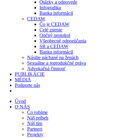
Otázky a odpovede
Infografika
Banka informácií
CEDAW
Čo je CEDAW
Celé znenie
Opčný protokol
Všeobecné odporúčania
SR a CEDAW
Banka informácií
Násilie páchané na ženách
Sexuálne a reprodukčné práva
Advokačná činnosť
PUBLIKÁCIE
MÉDIÁ
Podporte nás
Úvod
O NÁS
Čo robíme
Náš príbeh
Náš tím
Partneri
Projekty