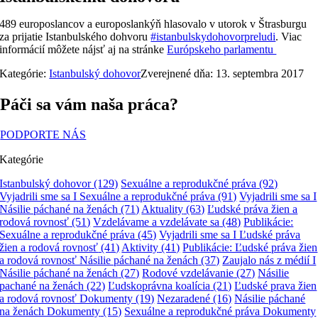
489 europoslancov a europoslankýň hlasovalo v utorok v Štrasburgu
za prijatie Istanbulského dohvoru
#istanbulskydohovorpreludi
. Viac
informácií môžete nájsť aj na stránke
Európskeho parlamentu
Kategórie:
Istanbulský dohovor
Zverejnené dňa: 13. septembra 2017
Páči sa vám naša práca?
PODPORTE NÁS
Kategórie
Istanbulský dohovor
(129)
Sexuálne a reprodukčné práva
(92)
Vyjadrili sme sa I Sexuálne a reprodukčné práva
(91)
Vyjadrili sme sa I
Násilie páchané na ženách
(71)
Aktuality
(63)
Ľudské práva žien a
rodová rovnosť
(51)
Vzdelávame a vzdelávate sa
(48)
Publikácie:
Sexuálne a reprodukčné práva
(45)
Vyjadrili sme sa I Ľudské práva
žien a rodová rovnosť
(41)
Aktivity
(41)
Publikácie: Ľudské práva žien
a rodová rovnosť Násilie páchané na ženách
(37)
Zaujalo nás z médií I
Násilie páchané na ženách
(27)
Rodové vzdelávanie
(27)
Násilie
pachané na ženách
(22)
Ľudskoprávna koalícia
(21)
Ľudské prava žien
a rodová rovnosť Dokumenty
(19)
Nezaradené
(16)
Násilie páchané
na ženách Dokumenty
(15)
Sexuálne a reprodukčné práva Dokumenty