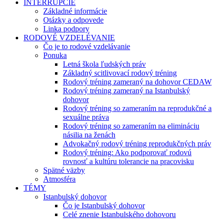
INTERRUPCIE
Základné informácie
Otázky a odpovede
Linka podpory
RODOVÉ VZDELÉVANIE
Čo je to rodové vzdelávanie
Ponuka
Letná škola ľudských práv
Základný scitlivovací rodový tréning
Rodový tréning zameraný na dohovor CEDAW
Rodový tréning zameraný na Istanbulský
dohovor
Rodový tréning so zameraním na reprodukčné a
sexuálne práva
Rodový tréning so zameraním na elimináciu
násilia na ženách
Advokačný rodový tréning reprodukčných práv
Rodový tréning: Ako podporovať rodovú
rovnosť a kultúru tolerancie na pracovisku
Spätné väzby
Atmosféra
TÉMY
Istanbulský dohovor
Čo je Istanbulský dohovor
Celé znenie Istanbulského dohovoru