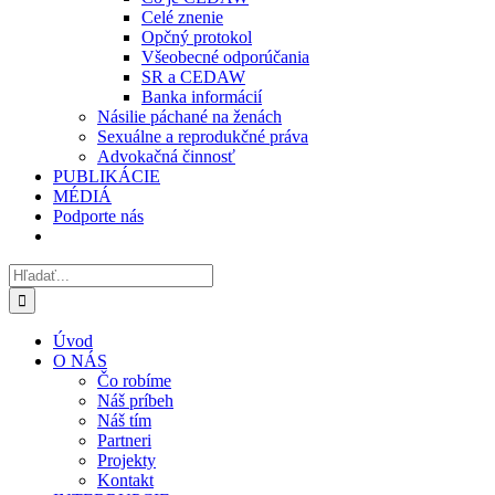
Celé znenie
Opčný protokol
Všeobecné odporúčania
SR a CEDAW
Banka informácií
Násilie páchané na ženách
Sexuálne a reprodukčné práva
Advokačná činnosť
PUBLIKÁCIE
MÉDIÁ
Podporte nás
Hľadať:
Úvod
O NÁS
Čo robíme
Náš príbeh
Náš tím
Partneri
Projekty
Kontakt