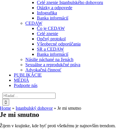
Celé znenie Istanbulského dohovoru
Otázky a odpovede
Infografika
Banka informácií
CEDAW
Čo je CEDAW
Celé znenie
Opčný protokol
Všeobecné odporúčania
SR a CEDAW
Banka informácií
Násilie páchané na ženách
Sexuálne a reprodukčné práva
Advokačná činnosť
PUBLIKÁCIE
MÉDIÁ
Podporte nás
Hľadať:
Home
»
Istanbulský dohovor
»
Je mi smutno
Je mi smutno
Žijem v krajinke, kde byť proti všetkému je najnovším trendom.