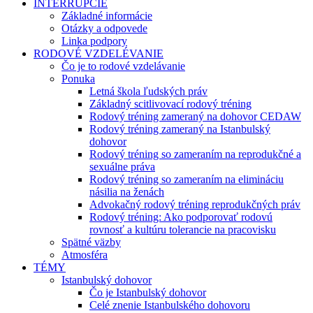
INTERRUPCIE
Základné informácie
Otázky a odpovede
Linka podpory
RODOVÉ VZDELÉVANIE
Čo je to rodové vzdelávanie
Ponuka
Letná škola ľudských práv
Základný scitlivovací rodový tréning
Rodový tréning zameraný na dohovor CEDAW
Rodový tréning zameraný na Istanbulský
dohovor
Rodový tréning so zameraním na reprodukčné a
sexuálne práva
Rodový tréning so zameraním na elimináciu
násilia na ženách
Advokačný rodový tréning reprodukčných práv
Rodový tréning: Ako podporovať rodovú
rovnosť a kultúru tolerancie na pracovisku
Spätné väzby
Atmosféra
TÉMY
Istanbulský dohovor
Čo je Istanbulský dohovor
Celé znenie Istanbulského dohovoru