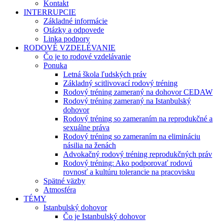
Kontakt
INTERRUPCIE
Základné informácie
Otázky a odpovede
Linka podpory
RODOVÉ VZDELÉVANIE
Čo je to rodové vzdelávanie
Ponuka
Letná škola ľudských práv
Základný scitlivovací rodový tréning
Rodový tréning zameraný na dohovor CEDAW
Rodový tréning zameraný na Istanbulský
dohovor
Rodový tréning so zameraním na reprodukčné a
sexuálne práva
Rodový tréning so zameraním na elimináciu
násilia na ženách
Advokačný rodový tréning reprodukčných práv
Rodový tréning: Ako podporovať rodovú
rovnosť a kultúru tolerancie na pracovisku
Spätné väzby
Atmosféra
TÉMY
Istanbulský dohovor
Čo je Istanbulský dohovor