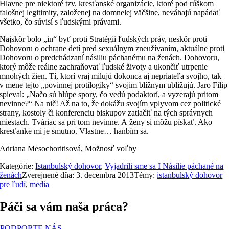
Hlavne pre niektoré tzv. kresťanské organizácie, ktoré pod rúškom
falošnej legitimity, založenej na domnelej väčšine, neváhajú napádať
všetko, čo súvisí s ľudskými právami.
Najskôr bolo „in“ byť proti Stratégii ľudských práv, neskôr proti
Dohovoru o ochrane detí pred sexuálnym zneužívaním, aktuálne proti
Dohovoru o predchádzaní násiliu páchanému na ženách. Dohovoru,
ktorý môže reálne zachraňovať ľudské životy a ukončiť utrpenie
mnohých žien. Tí, ktorí vraj milujú dokonca aj nepriateľa svojho, tak
v mene tejto „povinnej protilogiky“ svojim blížnym ubližujú. Jaro Filip
spieval: „Načo sú hlúpe spory, čo vedú podaktorí, a vyzerajú pritom
nevinne?“ Na nič! Až na to, že dokážu svojím vplyvom cez politické
strany, kostoly či konferenciu biskupov zatlačiť na tých správnych
miestach. Tváriac sa pri tom nevinne. A ženy si môžu pískať. Ako
kresťanke mi je smutno. Vlastne… hanbím sa.
Adriana Mesochoritisová, Možnosť voľby
Kategórie:
Istanbulský dohovor
,
Vyjadrili sme sa I Násilie páchané na
ženách
Zverejnené dňa: 3. decembra 2013
Témy:
istanbulský dohovor
pre ľudí
,
media
Páči sa vám naša práca?
PODPORTE NÁS