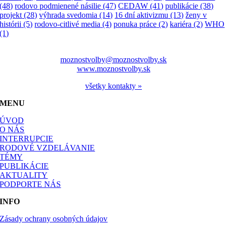
(48)
rodovo podmienené násilie
(47)
CEDAW
(41)
publikácie
(38)
projekt
(28)
výhrada svedomia
(14)
16 dní aktivizmu
(13)
ženy v
histórii
(5)
rodovo-citlivé media
(4)
ponuka práce
(2)
kariéra
(2)
WHO
(1)
moznostvolby@moznostvolby.sk
www.moznostvolby.sk
všetky kontakty »
MENU
ÚVOD
O NÁS
INTERRUPCIE
RODOVÉ VZDELÁVANIE
TÉMY
PUBLIKÁCIE
AKTUALITY
PODPORTE NÁS
INFO
Zásady ochrany osobných údajov