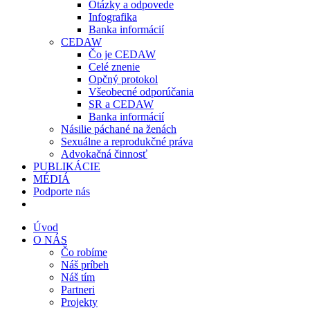
Otázky a odpovede
Infografika
Banka informácií
CEDAW
Čo je CEDAW
Celé znenie
Opčný protokol
Všeobecné odporúčania
SR a CEDAW
Banka informácií
Násilie páchané na ženách
Sexuálne a reprodukčné práva
Advokačná činnosť
PUBLIKÁCIE
MÉDIÁ
Podporte nás
Úvod
O NÁS
Čo robíme
Náš príbeh
Náš tím
Partneri
Projekty