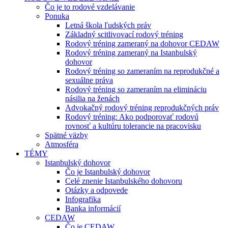
Čo je to rodové vzdelávanie
Ponuka
Letná škola ľudských práv
Základný scitlivovací rodový tréning
Rodový tréning zameraný na dohovor CEDAW
Rodový tréning zameraný na Istanbulský
dohovor
Rodový tréning so zameraním na reprodukčné a
sexuálne práva
Rodový tréning so zameraním na elimináciu
násilia na ženách
Advokačný rodový tréning reprodukčných práv
Rodový tréning: Ako podporovať rodovú
rovnosť a kultúru tolerancie na pracovisku
Spätné väzby
Atmosféra
TÉMY
Istanbulský dohovor
Čo je Istanbulský dohovor
Celé znenie Istanbulského dohovoru
Otázky a odpovede
Infografika
Banka informácií
CEDAW
Čo je CEDAW