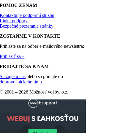
POMOC ŽENÁM
Kontaktujte podpornú službu
Linka podpory
Bezpečné prezeranie stránky
ZOSTAŇME V KONTAKTE
Prihláste sa na odber e-mailového newslettra:
Prihlásiť sa »
PRIDAJTE SA K NÁM
Stážujte u nás
alebo sa pridajte do
dobrovoľníckeho tímu
© 2001 –
2026 Možnosť voľby, o.z.