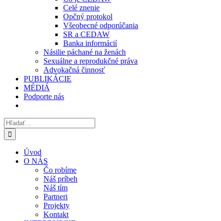
Celé znenie
Opčný protokol
Všeobecné odporúčania
SR a CEDAW
Banka informácií
Násilie páchané na ženách
Sexuálne a reprodukčné práva
Advokačná činnosť
PUBLIKÁCIE
MÉDIÁ
Podporte nás
Hľadať:
Úvod
O NÁS
Čo robíme
Náš príbeh
Náš tím
Partneri
Projekty
Kontakt