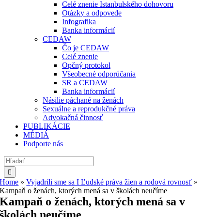
Celé znenie Istanbulského dohovoru
Otázky a odpovede
Infografika
Banka informácií
CEDAW
Čo je CEDAW
Celé znenie
Opčný protokol
Všeobecné odporúčania
SR a CEDAW
Banka informácií
Násilie páchané na ženách
Sexuálne a reprodukčné práva
Advokačná činnosť
PUBLIKÁCIE
MÉDIÁ
Podporte nás
Hľadať:
Home
»
Vyjadrili sme sa I Ľudské práva žien a rodová rovnosť
»
Kampaň o ženách, ktorých mená sa v školách neučíme
Kampaň o ženách, ktorých mená sa v
školách neučíme