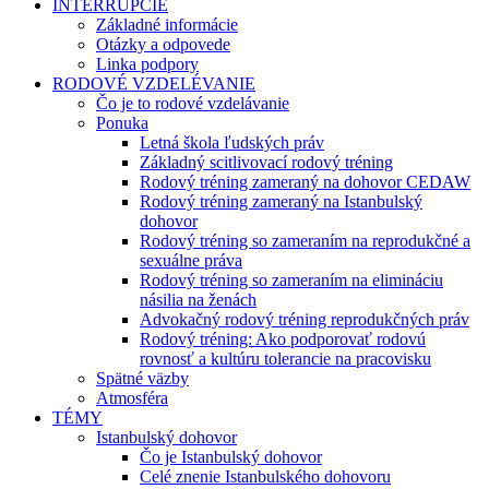
INTERRUPCIE
Základné informácie
Otázky a odpovede
Linka podpory
RODOVÉ VZDELÉVANIE
Čo je to rodové vzdelávanie
Ponuka
Letná škola ľudských práv
Základný scitlivovací rodový tréning
Rodový tréning zameraný na dohovor CEDAW
Rodový tréning zameraný na Istanbulský
dohovor
Rodový tréning so zameraním na reprodukčné a
sexuálne práva
Rodový tréning so zameraním na elimináciu
násilia na ženách
Advokačný rodový tréning reprodukčných práv
Rodový tréning: Ako podporovať rodovú
rovnosť a kultúru tolerancie na pracovisku
Spätné väzby
Atmosféra
TÉMY
Istanbulský dohovor
Čo je Istanbulský dohovor
Celé znenie Istanbulského dohovoru