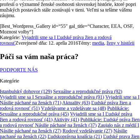
profesií o významné ženské osobnosti slovenskej histórie, ktoré popri
mužských postavách stále zostávajú v tieni. Veľmi sa tešíme vášmu
záujmu.
[Best_Wordpress_Gallery id=“55″ gal_title=“Character, EEA, OSF,
Moznost volby“]
Kategórie:
Vyjadrili sme sa I Ľudské práva žien a rodová
rovnosť
Zverejnené dňa: 12. apríla 2016
Témy:
media
,
ženy v histórii
Páči sa vám naša práca?
PODPORTE NÁS
Kategórie
Istanbulský dohovor
(129)
Sexuálne a reprodukčné práva
(92)
Vyjadrili sme sa I Sexuálne a reprodukčné práva
(91)
Vyjadrili sme sa I
Násilie páchané na ženách
(71)
Aktuality
(63)
Ľudské práva žien a
rodová rovnosť
(51)
Vzdelávame a vzdelávate sa
(48)
Publikácie:
Sexuálne a reprodukčné práva
(45)
Vyjadrili sme sa I Ľudské práva
žien a rodová rovnosť
(41)
Aktivity
(41)
Publikácie: Ľudské práva žien
a rodová rovnosť Násilie páchané na ženách
(37)
Zaujalo nás z médií I
Násilie páchané na ženách
(27)
Rodové vzdelávanie
(27)
Násilie
pachané na ženách
(22)
Ľudskoprávna koalícia
(21)
Ľudské prava žien