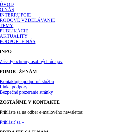
ÚVOD
O NÁS
INTERRUPCIE
RODOVÉ VZDELÁVANIE
TÉMY
PUBLIKÁCIE
AKTUALITY
PODPORTE NÁS
INFO
Zásady ochrany osobných údajov
POMOC ŽENÁM
Kontaktujte podpornú službu
Linka podpory
Bezpečné prezeranie stránky
ZOSTAŇME V KONTAKTE
Prihláste sa na odber e-mailového newslettra:
Prihlásiť sa »