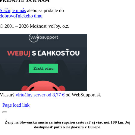
PRIDAJTE SA K NÁM
Stážujte u nás
alebo sa pridajte do
dobrovoľníckeho tímu
© 2001 –
2026 Možnosť voľby, o.z.
Vlastný
virtuálny server od 8,77 €
od WebSupport.sk
Page load link
Ženy na Slovensku musia za interrupciou cestovať aj viac než 100 km. Jej
dostupnosť patrí k najhorším v Európe.