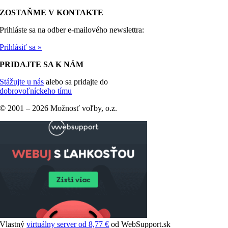
ZOSTAŇME V KONTAKTE
Prihláste sa na odber e-mailového newslettra:
Prihlásiť sa »
PRIDAJTE SA K NÁM
Stážujte u nás
alebo sa pridajte do
dobrovoľníckeho tímu
© 2001 –
2026 Možnosť voľby, o.z.
Vlastný
virtuálny server od 8,77 €
od WebSupport.sk