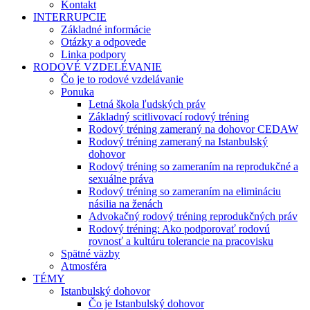
Kontakt
INTERRUPCIE
Základné informácie
Otázky a odpovede
Linka podpory
RODOVÉ VZDELÉVANIE
Čo je to rodové vzdelávanie
Ponuka
Letná škola ľudských práv
Základný scitlivovací rodový tréning
Rodový tréning zameraný na dohovor CEDAW
Rodový tréning zameraný na Istanbulský
dohovor
Rodový tréning so zameraním na reprodukčné a
sexuálne práva
Rodový tréning so zameraním na elimináciu
násilia na ženách
Advokačný rodový tréning reprodukčných práv
Rodový tréning: Ako podporovať rodovú
rovnosť a kultúru tolerancie na pracovisku
Spätné väzby
Atmosféra
TÉMY
Istanbulský dohovor
Čo je Istanbulský dohovor