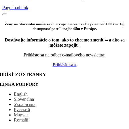
Page load link
Ženy na Slovensku musia za interrupciou cestovať aj viac než 100 km. Jej
dostupnosť patrí k najhorším v Európe.
Dostávajte informácie o tom, ako to chceme zmeniť – a ako sa
môžete zapojiť.
Prihláste sa na odber e-mailového newslettra:
Prihlásiť sa »
ODÍSŤ ZO STRÁNKY
LINKA PODPORY
English
Slovenčina
Українська
Русский
Magyar
Romaňi