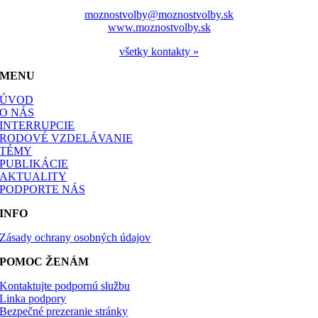
moznostvolby@moznostvolby.sk
www.moznostvolby.sk
všetky kontakty »
MENU
ÚVOD
O NÁS
INTERRUPCIE
RODOVÉ VZDELÁVANIE
TÉMY
PUBLIKÁCIE
AKTUALITY
PODPORTE NÁS
INFO
Zásady ochrany osobných údajov
POMOC ŽENÁM
Kontaktujte podpornú službu
Linka podpory
Bezpečné prezeranie stránky