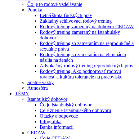
Čo je to rodové vzdelávanie
Ponuka
Letná škola ľudských práv
Základný scitlivovací rodový tréning
Rodový tréning zameraný na dohovor CEDAW
Rodový tréning zameraný na Istanbulský
dohovor
Rodový tréning so zameraním na reprodukčné a
sexuálne práva
Rodový tréning so zameraním na elimináciu
násilia na ženách
Advokačný rodový tréning reprodukčných práv
Rodový tréning: Ako podporovať rodovú
rovnosť a kultúru tolerancie na pracovisku
Spätné väzby
Atmosféra
TÉMY
Istanbulský dohovor
Čo je Istanbulský dohovor
Celé znenie Istanbulského dohovoru
Otázky a odpovede
Infografika
Banka informácií
CEDAW
Čo je CEDAW