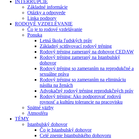
INTERRUPCIE
Základné informácie
Otázky a odpovede
Linka podpory
RODOVÉ VZDELÉVANIE
Čo je to rodové vzdelávanie
Ponuka
Letná škola ľudských práv
Základný scitlivovací rodový tréning
Rodový tréning zameraný na dohovor CEDAW
Rodový tréning zameraný na Istanbulský
dohovor
Rodový tréning so zameraním na reprodukčné a
sexuálne práva
Rodový tréning so zameraním na elimináciu
násilia na ženách
Advokačný rodový tréning reprodukčných práv
Rodový tréning: Ako podporovať rodovú
rovnosť a kultúru tolerancie na pracovisku
Spätné väzby
Atmosféra
TÉMY
Istanbulský dohovor
Čo je Istanbulský dohovor
Celé znenie Istanbulského dohovoru