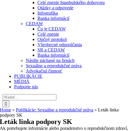
Celé znenie Istanbulského dohovoru
Otázky a odpovede
Infografika
Banka informácií
CEDAW
Čo je CEDAW
Celé znenie
Opčný protokol
Všeobecné odporúčania
SR a CEDAW
Banka informácií
Násilie páchané na ženách
Sexuálne a reprodukčné práva
Advokačná činnosť
PUBLIKÁCIE
MÉDIÁ
Podporte nás
Hľadať:
Home
»
Publikácie: Sexuálne a reprodukčné práva
»
Leták linka
podpory SK
Leták linka podpory SK
Ak potrebujete informácie alebo poradenstvo o reprodukčnom zdraví,