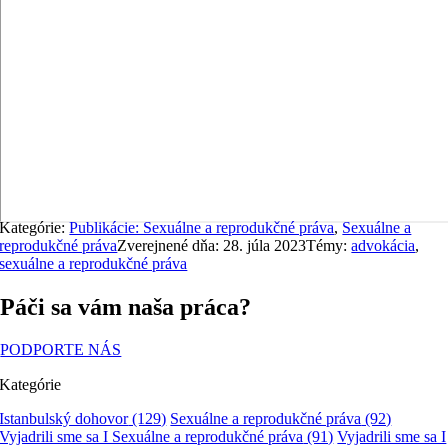
Kategórie:
Publikácie: Sexuálne a reprodukčné práva
,
Sexuálne a
reprodukčné práva
Zverejnené dňa: 28. júla 2023
Témy:
advokácia
,
sexuálne a reprodukčné práva
Páči sa vám naša práca?
PODPORTE NÁS
Kategórie
Istanbulský dohovor
(129)
Sexuálne a reprodukčné práva
(92)
Vyjadrili sme sa I Sexuálne a reprodukčné práva
(91)
Vyjadrili sme sa I