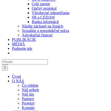
Celé znenie
Opčný protokol
Všeobecné odporúčania
SR a CEDAW
Banka informácií
Násilie páchané na ženách
Sexuálne a reprodukčné práva
Advokačná činnosť
PUBLIKÁCIE
MÉDIÁ
Podporte nás
Hľadať:
Úvod
O NÁS
Čo robíme
Náš príbeh
Náš tím
Partneri
Projekty
Kontakt