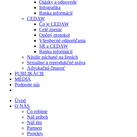
Otázky a odpovede
Infografika
Banka informácií
CEDAW
Čo je CEDAW
Celé znenie
Opčný protokol
Všeobecné odporúčania
SR a CEDAW
Banka informácií
Násilie páchané na ženách
Sexuálne a reprodukčné práva
Advokačná činnosť
PUBLIKÁCIE
MÉDIÁ
Podporte nás
Úvod
O NÁS
Čo robíme
Náš príbeh
Náš tím
Partneri
Projekty