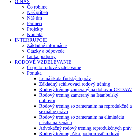
O NÁS
Čo robíme
Náš príbeh
Náš tím
Partneri
Projekty
Kontakt
INTERRUPCIE
Základné informácie
Otázky a odpovede
Linka podpory
RODOVÉ VZDELÉVANIE
Čo je to rodové vzdelávanie
Ponuka
Letná škola ľudských práv
Základný scitlivovací rodový tréning
Rodový tréning zameraný na dohovor CEDAW
Rodový tréning zameraný na Istanbulský
dohovor
Rodový tréning so zameraním na reprodukčné a
sexuálne práva
Rodový tréning so zameraním na elimináciu
násilia na ženách
Advokačný rodový tréning reprodukčných práv
Rodový tréning: Ako podporovať rodovú