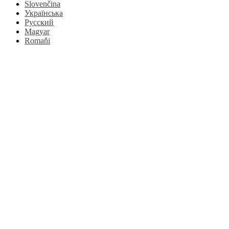
Slovenčina
Українська
Русский
Magyar
Romaňi
Go
to
Top