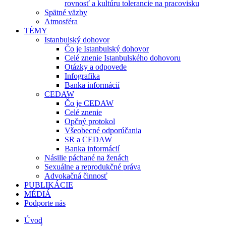
rovnosť a kultúru tolerancie na pracovisku
Spätné väzby
Atmosféra
TÉMY
Istanbulský dohovor
Čo je Istanbulský dohovor
Celé znenie Istanbulského dohovoru
Otázky a odpovede
Infografika
Banka informácií
CEDAW
Čo je CEDAW
Celé znenie
Opčný protokol
Všeobecné odporúčania
SR a CEDAW
Banka informácií
Násilie páchané na ženách
Sexuálne a reprodukčné práva
Advokačná činnosť
PUBLIKÁCIE
MÉDIÁ
Podporte nás
Úvod