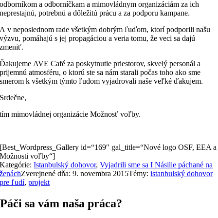
odborníkom a odborníčkam a mimovládnym organizáciám za ich
neprestajnú, potrebnú a dôležitú prácu a za podporu kampane.
A v neposlednom rade všetkým dobrým ľuďom, ktorí podporili našu
výzvu, pomáhajú s jej propagáciou a veria tomu, že veci sa dajú
zmeniť.
Ďakujeme
AVE Café
za poskytnutie priestorov, skvelý personál a
prijemnú atmosféru, o ktorú ste sa nám starali počas toho ako sme
smerom k všetkým týmto ľudom vyjadrovali naše veľké ďakujem.
Srdečne,
tím mimovládnej organizácie Možnosť voľby.
[Best_Wordpress_Gallery id=“169″ gal_title=“Nové logo OSF, EEA a
Možnosti voľby“]
Kategórie:
Istanbulský dohovor
,
Vyjadrili sme sa I Násilie páchané na
ženách
Zverejnené dňa: 9. novembra 2015
Témy:
istanbulský dohovor
pre ľudí
,
projekt
Páči sa vám naša práca?