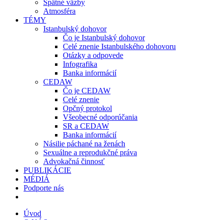
Spätné väzby
Atmosféra
TÉMY
Istanbulský dohovor
Čo je Istanbulský dohovor
Celé znenie Istanbulského dohovoru
Otázky a odpovede
Infografika
Banka informácií
CEDAW
Čo je CEDAW
Celé znenie
Opčný protokol
Všeobecné odporúčania
SR a CEDAW
Banka informácií
Násilie páchané na ženách
Sexuálne a reprodukčné práva
Advokačná činnosť
PUBLIKÁCIE
MÉDIÁ
Podporte nás
Úvod