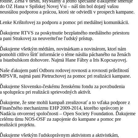
rodine, Žena v tiesni, MyMamy a jedno špeciálne ďakujeme smeruje
do OZ Hana v Spišskej Novej Vsi – náš tím bol dojatý vašou
neustálou podporou a prácou, ktorú ste odviedli v prospech kampane.
Lenke Krištofovej za podporu a pomoc pri mediálnej komunikácii.
Ďakujeme RTVS za poskytnutie bezplatného mediálneho priestoru
a pani Strakovej za neuveriteľne ľudský prístup.
Ďakujeme všetkým médiám, novinárkam a novinárom, ktorí nám
pomohli citlivo šíriť informácie o téme násilia páchaného na ženách
a Istanbulskom dohovore. Najmä Hane Fábry a Iris Kopcsayovej.
Naše ďakujem patrí Odboru rodovej rovnosti a rovnosti príležitostí
MPSVR, najmä pani Pietruchovej za pomoc pri realizácii kampane.
Ďakujeme Slovensko-českému ženskému fondu za povzbudenia
a spoluprácu pri realizácii sprievodných aktivít.
Ďakujeme, že sme mohli kampaň zrealizovať a to vďaka podpore z
Finančného mechanizmu EHP 2009-2014, ktorého správcom je
Nadácia otvorenej spoločnosti – Open Society Foundation. Ďakujeme
celému tímu NOS-OSF za zapojenie do kampane a pomoc pre
realizácii projektu.
Ďakujeme všetkým ľudskoprávnym aktivistom a aktivistkám,