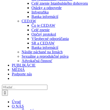
Celé znenie Istanbulského dohovoru
Otázky a odpovede
Infografika
Banka informácií
CEDAW
Čo je CEDAW
Celé znenie
Opčný protokol
Všeobecné odporúčania
SR a CEDAW
Banka informácií
Násilie páchané na ženách
Sexuálne a reprodukčné práva
Advokačná činnosť
PUBLIKÁCIE
MÉDIÁ
Podporte nás
Hľadať:
Úvod
O NÁS