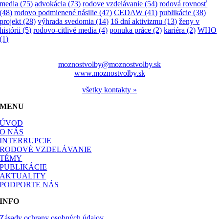
media
(75)
advokácia
(73)
rodove vzdelávanie
(54)
rodová rovnosť
(48)
rodovo podmienené násilie
(47)
CEDAW
(41)
publikácie
(38)
projekt
(28)
výhrada svedomia
(14)
16 dní aktivizmu
(13)
ženy v
histórii
(5)
rodovo-citlivé media
(4)
ponuka práce
(2)
kariéra
(2)
WHO
(1)
moznostvolby@moznostvolby.sk
www.moznostvolby.sk
všetky kontakty »
MENU
ÚVOD
O NÁS
INTERRUPCIE
RODOVÉ VZDELÁVANIE
TÉMY
PUBLIKÁCIE
AKTUALITY
PODPORTE NÁS
INFO
Zásady ochrany osobných údajov