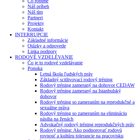
Čo robíme
Náš príbeh
Náš tím
Partneri
Projekty
Kontakt
INTERRUPCIE
Základné informácie
Otázky a odpovede
Linka podpory
RODOVÉ VZDELÉVANIE
Čo je to rodové vzdelávanie
Ponuka
Letná škola ľudských práv
Základný scitlivovací rodový tréning
Rodový tréning zameraný na dohovor CEDAW
Rodový tréning zameraný na Istanbulský
dohovor
Rodový tréning so zameraním na reprodukčné a
sexuálne práva
Rodový tréning so zameraním na elimináciu
násilia na ženách
Advokačný rodový tréning reprodukčných práv
Rodový tréning: Ako podporovať rodovú
rovnosť a kultúru tolerancie na pracovisku