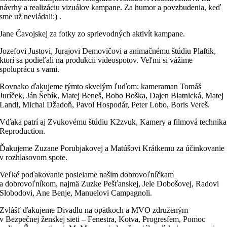
návrhy a realizáciu vizuálov kampane. Za humor a povzbudenia, keď
sme už nevládali:) .
Jane Čavojskej za fotky zo sprievodných aktivít kampane.
Jozefovi Justovi, Jurajovi Demovičovi a animačnému štúdiu Plaftik,
ktorí sa podieľali na produkcii videospotov. Veľmi si vážime
spoluprácu s vami.
Rovnako ďakujeme týmto skvelým ľuďom: kameraman Tomáš
Juríček, Ján Šebík, Matej Beneš, Bobo Boška, Dajen Blatnická, Matej
Landl, Michal Džadoň, Pavol Hospodár, Peter Lobo, Boris Vereš.
Vďaka patrí aj Zvukovému štúdiu K2zvuk, Kamery a filmová technika
Reproduction.
Ďakujeme Zuzane Porubjakovej a Matúšovi Krátkemu za účinkovanie
v rozhlasovom spote.
Veľké poďakovanie posielame našim dobrovoľníčkam
a dobrovoľníkom, najmä Zuzke Pešťanskej, Jele Dobošovej, Radovi
Slobodovi, Ane Benje, Manuelovi Campagnoli.
Zvlášť ďakujeme Divadlu na opätkoch a MVO združeným
v Bezpečnej ženskej sieti – Fenestra, Kotva, Progresfem, Pomoc