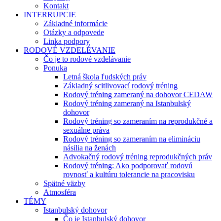
Kontakt
INTERRUPCIE
Základné informácie
Otázky a odpovede
Linka podpory
RODOVÉ VZDELÉVANIE
Čo je to rodové vzdelávanie
Ponuka
Letná škola ľudských práv
Základný scitlivovací rodový tréning
Rodový tréning zameraný na dohovor CEDAW
Rodový tréning zameraný na Istanbulský
dohovor
Rodový tréning so zameraním na reprodukčné a
sexuálne práva
Rodový tréning so zameraním na elimináciu
násilia na ženách
Advokačný rodový tréning reprodukčných práv
Rodový tréning: Ako podporovať rodovú
rovnosť a kultúru tolerancie na pracovisku
Spätné väzby
Atmosféra
TÉMY
Istanbulský dohovor
Čo je Istanbulský dohovor