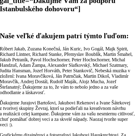
gal_title=“Ďakujme Vám za podporu
Istanbulského dohovoru“]
Naše veľké ďakujem patrí týmto ľuďom:
Róbert Jakab, Zuzana Konečná, Ján Kuric, Ivo Gogál, Majk Spirit,
Richard Lintner, Richard Stanke, Přemyslav Boublík, Martin Šmahel,
Jakub Petraník, Pavol Hochschorner, Peter Hochschorner, Michal
Handzuš, Adam Žampa, Alexander Slafkovský, Michael Szatmary,
Judita Hansman, Jozef Horváth, Peter Stankovič, Nebeská muzika v
zložení: Ivana Moravčíková, Ján Patrnčiak, Martin Dikoš, Vladimír
Moravčík, Andrej Dostál, Rudolf Maják, Alojz Mucha, Jozef
Štefanatný; Ďakujeme za to, že vám to nebolo jedno a za vaše
odhodlanie a láskavosť.
Ďakujeme Jurajovi Bartošovi, Jakubovi Rekenovi a Ivane Šátekovej
z tvorivej skupiny Ževraj, ktorí sa podieľali na kreatívnom návrhu
a realizácii celej kampane. Ďakujeme vám za vašu nesmiernu citlivosť,
chuť pomáhať dobrej veci a za skvelé nápady. Naozaj tvoríte super
veci :).
Grafickému dizajnérovi a fotografovi Jakubovi Hauskrechtovi. Za