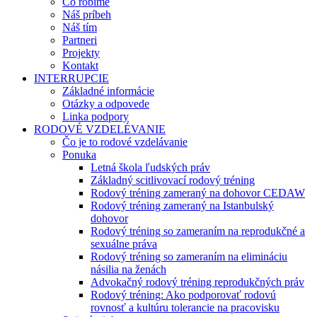
Čo robíme
Náš príbeh
Náš tím
Partneri
Projekty
Kontakt
INTERRUPCIE
Základné informácie
Otázky a odpovede
Linka podpory
RODOVÉ VZDELÉVANIE
Čo je to rodové vzdelávanie
Ponuka
Letná škola ľudských práv
Základný scitlivovací rodový tréning
Rodový tréning zameraný na dohovor CEDAW
Rodový tréning zameraný na Istanbulský
dohovor
Rodový tréning so zameraním na reprodukčné a
sexuálne práva
Rodový tréning so zameraním na elimináciu
násilia na ženách
Advokačný rodový tréning reprodukčných práv
Rodový tréning: Ako podporovať rodovú
rovnosť a kultúru tolerancie na pracovisku