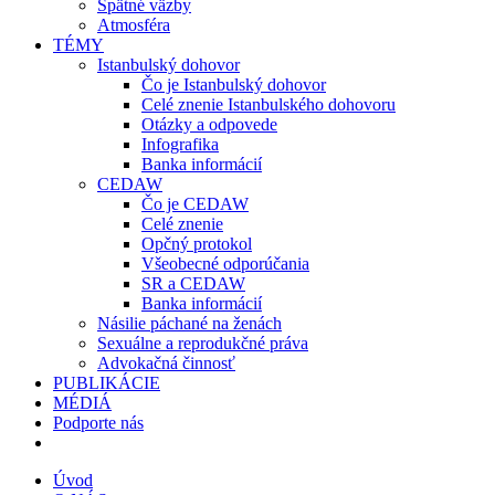
Spätné väzby
Atmosféra
TÉMY
Istanbulský dohovor
Čo je Istanbulský dohovor
Celé znenie Istanbulského dohovoru
Otázky a odpovede
Infografika
Banka informácií
CEDAW
Čo je CEDAW
Celé znenie
Opčný protokol
Všeobecné odporúčania
SR a CEDAW
Banka informácií
Násilie páchané na ženách
Sexuálne a reprodukčné práva
Advokačná činnosť
PUBLIKÁCIE
MÉDIÁ
Podporte nás
Úvod