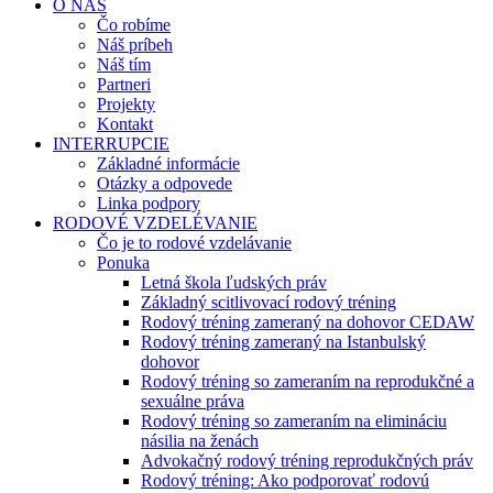
O NÁS
Čo robíme
Náš príbeh
Náš tím
Partneri
Projekty
Kontakt
INTERRUPCIE
Základné informácie
Otázky a odpovede
Linka podpory
RODOVÉ VZDELÉVANIE
Čo je to rodové vzdelávanie
Ponuka
Letná škola ľudských práv
Základný scitlivovací rodový tréning
Rodový tréning zameraný na dohovor CEDAW
Rodový tréning zameraný na Istanbulský
dohovor
Rodový tréning so zameraním na reprodukčné a
sexuálne práva
Rodový tréning so zameraním na elimináciu
násilia na ženách
Advokačný rodový tréning reprodukčných práv
Rodový tréning: Ako podporovať rodovú