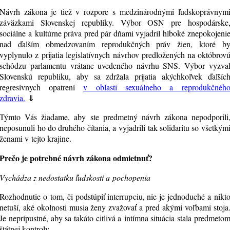
Návrh zákona je tiež v rozpore s medzinárodnými ľudskoprávnym
záväzkami Slovenskej republiky. Výbor OSN pre hospodárske
sociálne a kultúrne práva pred pár dňami vyjadril hlboké znepokojeni
nad ďalším obmedzovaním reprodukčných práv žien, ktoré b
vyplynulo z prijatia legislatívnych návrhov predložených na októbrov
schôdzu parlamentu vrátane uvedeného návrhu SNS. Výbor vyzva
Slovenskú republiku, aby sa zdržala prijatia akýchkoľvek ďaľšíc
regresívnych opatrení
v oblasti sexuálneho a reprodukčnéh
zdravia.
⇓
Týmto Vás žiadame, aby ste predmetný návrh zákona nepodporili
neposunuli ho do druhého čítania, a vyjadrili tak solidaritu so všetkým
ženami v tejto krajine.
Prečo je potrebné návrh zákona odmietnuť?
Vychádza z nedostatku ľudskosti a pochopeni
a
Rozhodnutie o tom, či podstúpiť interrupciu, nie je jednoduché a nikt
netuší, aké okolnosti musia ženy zvažovať a pred akými voľbami stoja
Je neprípustné, aby sa takáto citlivá a intímna situácia stala predmeto
štátnej kontroly.