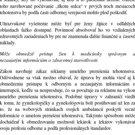
toho navrhované počúvanie „tlkotu srdca“ v prvých troch mesiacoc
tehotenstva by podľa časti odbornej verejnosti mohlo plod poškodiť.
Ultrazvukové vyšetrenie môže byť pre ženy žijúce v odľahlýc
oblastiach ťažko dostupné. Povinnosť absolvovať ho vo vzdialenýc
zdravotných zariadeniach by pre ne znamenala ďalšie finančné a časov
náklady.
Môže obmedziť prístup žien k medicínsky správnym 
nezaujatým informáciám o zdravotnej starostlivosti
Zákon navrhuje zákaz reklamy umelého prerušenia tehotenstva
Odôvodnene sa však možno obávať, že úprava by mohla viesť aj 
obmedzeniu prístupu k odborným a nezaujatým informáciám 
interrupcii, keďže sa neupresňuje, čo sa považuje za reklamu na výko
umelého prerušenia tehotenstva. Podobné úpravy v zahraničí viedl
k tomu, že gynekologičky a gynekológovia boli postihovaní už len z
to, že na webových stránkach svojich ambulancií poskytli vecn
informácie o umelom prerušení tehotenstva. Takýmto spôsobom môž
dochádzať k obmedzovaniu možnosti lekárok a lekárov vykonáva
svoju profesiu odborne a podľa profesionálnych štandardov.