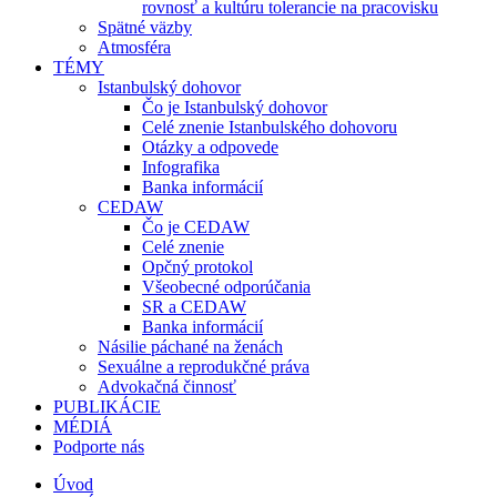
rovnosť a kultúru tolerancie na pracovisku
Spätné väzby
Atmosféra
TÉMY
Istanbulský dohovor
Čo je Istanbulský dohovor
Celé znenie Istanbulského dohovoru
Otázky a odpovede
Infografika
Banka informácií
CEDAW
Čo je CEDAW
Celé znenie
Opčný protokol
Všeobecné odporúčania
SR a CEDAW
Banka informácií
Násilie páchané na ženách
Sexuálne a reprodukčné práva
Advokačná činnosť
PUBLIKÁCIE
MÉDIÁ
Podporte nás
Úvod