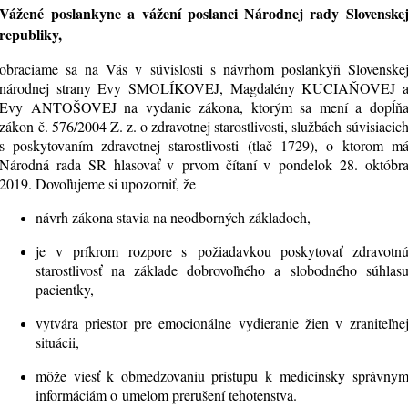
Vážené poslankyne a vážení poslanci Národnej rady Slovenske
republiky,
obraciame sa na Vás v súvislosti s návrhom poslankýň Slovenske
národnej strany Evy SMOLÍKOVEJ, Magdalény KUCIAŇOVEJ 
Evy ANTOŠOVEJ na vydanie zákona, ktorým sa mení a dopĺň
zákon č. 576/2004 Z. z. o zdravotnej starostlivosti, službách súvisiacic
s poskytovaním zdravotnej starostlivosti (tlač 1729), o ktorom m
Národná rada SR hlasovať v prvom čítaní v pondelok 28. októbr
2019. Dovoľujeme si upozorniť, že
návrh zákona stavia na neodborných základoch,
je v príkrom rozpore s požiadavkou poskytovať zdravotn
starostlivosť na základe dobrovoľného a slobodného súhlas
pacientky,
vytvára priestor pre emocionálne vydieranie žien v zraniteľne
situácii,
môže viesť k obmedzovaniu prístupu k medicínsky správny
informáciám o umelom prerušení tehotenstva.