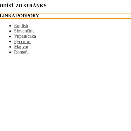
ODÍSŤ ZO STRÁNKY
LINKA PODPORY
English
Slovenčina
Українська
Русский
Magyar
Romaňi
Go
to
Top