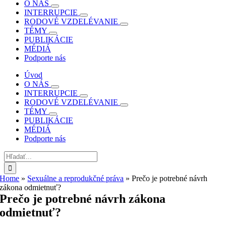
O NÁS
INTERRUPCIE
RODOVÉ VZDELÉVANIE
TÉMY
PUBLIKÁCIE
MÉDIÁ
Podporte nás
Úvod
O NÁS
INTERRUPCIE
RODOVÉ VZDELÉVANIE
TÉMY
PUBLIKÁCIE
MÉDIÁ
Podporte nás
Hľadať:
Home
»
Sexuálne a reprodukčné práva
»
Prečo je potrebné návrh
zákona odmietnuť?
Prečo je potrebné návrh zákona
odmietnuť?