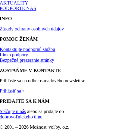
AKTUALITY
PODPORTE NÁS
INFO
Zásady ochrany osobných údajov
POMOC ŽENÁM
Kontaktujte podpornú službu
Linka podpory
Bezpečné prezeranie stránky
ZOSTAŇME V KONTAKTE
Prihláste sa na odber e-mailového newslettra:
Prihlásiť sa »
PRIDAJTE SA K NÁM
Stážujte u nás
alebo sa pridajte do
dobrovoľníckeho tímu
© 2001 –
2026 Možnosť voľby, o.z.