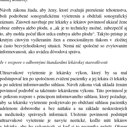
Návrh zákona žiada, aby ženy, ktoré zvažujú prerušenie tehotenstva
boli podrobené sonografickému vyšetreniu a obdržali sonografick
záznam. Zároveň navrhuje pre lekárky a lekárov povinnosť ukázať žen
obraz embrya alebo plodu, a „ak je to technicky možné, zabezpečiť a
to, aby mohla počuť tlkot srdca embrya alebo plodu“. Takýto prístup j
krutým citovým vydieraním žien a emocionálnym tlakom v zložite
a často bezvýchodiskovej situácii. Nemá nič spoločné so zvyšovaní
informovanosti, ako uvádza dôvodová správa.
Je v rozpore s odbornými štandardmi lekárskej starostlivosti
Ultrazvukové vyšetrenie je lekársky výkon, ktorý by sa ma
podstupovať len po spoločnom zvážení pacientky a jej lekára či lekárk
a po udelení informovaného súhlasu. Návrh zákona však ukladá žená
povinnosť podrobiť sa takémuto lekárskemu výkonu. Táto povinnosť j
v príkrom rozpore s princípom informovaného súhlasu, ktorý požaduje
aby sa lekárske vyšetrenie poskytovalo po obdržaní súhlasu pacientk
udelenom dobrovoľne a bez nátlaku a na základe neskreslenýc
a medicínsky správnych informácií. Uloženie povinnosti podstúpi
ultrazvukové vyšetrenie je navyše neetické, keďže núti lekáro
a lekárky, aby ho vykonávali, aj keď si to pacientka neželá.
Okre