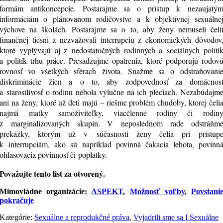
formám antikoncepcie. Postarajme sa o prístup k nezaujatý
informáciám o plánovanom rodičovstve a k objektívnej sexuálne
výchove na školách. Postarajme sa o to, aby ženy nemuseli čeli
finančnej tiesni a nezvažovali interrupciu z ekonomických dôvodov
ktoré vyplývajú aj z nedostatočných rodinných a sociálnych polití
a politík trhu práce. Presadzujme opatrenia, ktoré podporujú rodov
rovnosť vo všetkých sférach života. Snažme sa o odstraňovani
diskriminácie žien a o to, aby zodpovednosť za domácnos
a starostlivosť o rodinu nebola výlučne na ich pleciach. Nezabúdajm
ani na ženy, ktoré už deti majú – riešme problém chudoby, ktorej čeli
najmä matky samoživiteľky, viacčlenné rodiny či rodin
z marginalizovaných skupín. V neposlednom rade odstráňm
prekážky, ktorým už v súčasnosti ženy čelia pri prístup
k interrupciám, ako sú napríklad povinná čakacia lehota, povinn
ohlasovacia povinnosť či poplatky.
Považujte tento list za otvorený.
Mimovládne organizácie:
ASPEKT
,
Možnosť voľby
,
Povstani
pokračuje
Kategórie:
Sexuálne a reprodukčné práva
,
Vyjadrili sme sa I Sexuálne