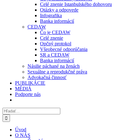
Celé znenie Istanbulského dohovoru
Otázky a odpovede
Infografika
Banka informácií
CEDAW
Čo je CEDAW
Celé znenie
Opčný protokol
Všeobecné odporúčania
SR a CEDAW
Banka informácií
Násilie páchané na ženách
Sexuálne a reprodukčné práva
Advokačná činnosť
PUBLIKÁCIE
MÉDIÁ
Podporte nás
Hľadať:
Úvod
O NÁS