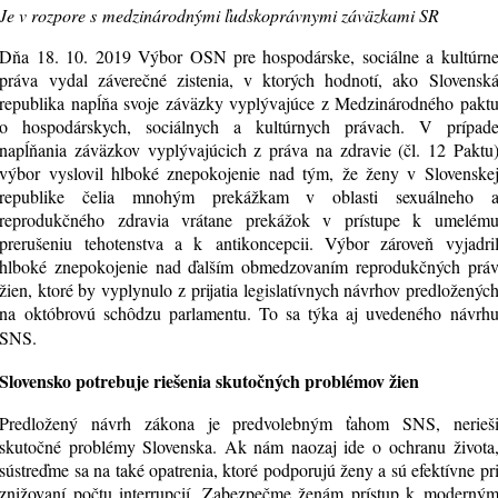
Je v rozpore s medzinárodnými ľudskoprávnymi záväzkami SR
Dňa 18. 10. 2019 Výbor OSN pre hospodárske, sociálne a kultúrn
práva vydal záverečné zistenia, v ktorých hodnotí, ako Slovensk
republika napĺňa svoje záväzky vyplývajúce z Medzinárodného pakt
o hospodárskych, sociálnych a kultúrnych právach. V prípad
napĺňania záväzkov vyplývajúcich z práva na zdravie (čl. 12 Paktu
výbor vyslovil hlboké znepokojenie nad tým, že ženy v Slovenske
republike čelia mnohým prekážkam v oblasti sexuálneho 
reprodukčného zdravia vrátane prekážok v prístupe k umelém
prerušeniu tehotenstva a k antikoncepcii. Výbor zároveň vyjadri
hlboké znepokojenie nad ďalším obmedzovaním reprodukčných prá
žien, ktoré by vyplynulo z prijatia legislatívnych návrhov predloženýc
na októbrovú schôdzu parlamentu. To sa týka aj uvedeného návrh
SNS.
Slovensko potrebuje riešenia skutočných problémov žien
Predložený návrh zákona je predvolebným ťahom SNS, nerieš
skutočné problémy Slovenska. Ak nám naozaj ide o ochranu života
sústreďme sa na také opatrenia, ktoré podporujú ženy a sú efektívne pr
znižovaní počtu interrupcií. Zabezpečme ženám prístup k moderný