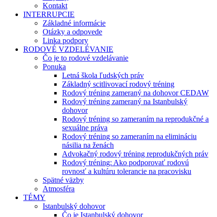
Kontakt
INTERRUPCIE
Základné informácie
Otázky a odpovede
Linka podpory
RODOVÉ VZDELÉVANIE
Čo je to rodové vzdelávanie
Ponuka
Letná škola ľudských práv
Základný scitlivovací rodový tréning
Rodový tréning zameraný na dohovor CEDAW
Rodový tréning zameraný na Istanbulský
dohovor
Rodový tréning so zameraním na reprodukčné a
sexuálne práva
Rodový tréning so zameraním na elimináciu
násilia na ženách
Advokačný rodový tréning reprodukčných práv
Rodový tréning: Ako podporovať rodovú
rovnosť a kultúru tolerancie na pracovisku
Spätné väzby
Atmosféra
TÉMY
Istanbulský dohovor
Čo je Istanbulský dohovor