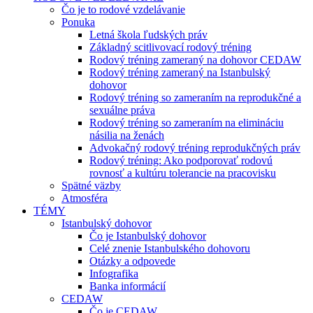
Čo je to rodové vzdelávanie
Ponuka
Letná škola ľudských práv
Základný scitlivovací rodový tréning
Rodový tréning zameraný na dohovor CEDAW
Rodový tréning zameraný na Istanbulský
dohovor
Rodový tréning so zameraním na reprodukčné a
sexuálne práva
Rodový tréning so zameraním na elimináciu
násilia na ženách
Advokačný rodový tréning reprodukčných práv
Rodový tréning: Ako podporovať rodovú
rovnosť a kultúru tolerancie na pracovisku
Spätné väzby
Atmosféra
TÉMY
Istanbulský dohovor
Čo je Istanbulský dohovor
Celé znenie Istanbulského dohovoru
Otázky a odpovede
Infografika
Banka informácií
CEDAW
Čo je CEDAW