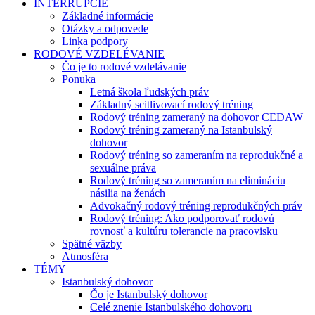
INTERRUPCIE
Základné informácie
Otázky a odpovede
Linka podpory
RODOVÉ VZDELÉVANIE
Čo je to rodové vzdelávanie
Ponuka
Letná škola ľudských práv
Základný scitlivovací rodový tréning
Rodový tréning zameraný na dohovor CEDAW
Rodový tréning zameraný na Istanbulský
dohovor
Rodový tréning so zameraním na reprodukčné a
sexuálne práva
Rodový tréning so zameraním na elimináciu
násilia na ženách
Advokačný rodový tréning reprodukčných práv
Rodový tréning: Ako podporovať rodovú
rovnosť a kultúru tolerancie na pracovisku
Spätné väzby
Atmosféra
TÉMY
Istanbulský dohovor
Čo je Istanbulský dohovor
Celé znenie Istanbulského dohovoru