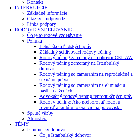
Kontakt
INTERRUPCIE
Základné informácie
Otázky a odpovede
Linka podpory
RODOVÉ VZDELÉVANIE
Čo je to rodové vzdelávanie
Ponuka
Letná škola ľudských práv
Základný scitlivovací rodový tréning
Rodový tréning zameraný na dohovor CEDAW
Rodový tréning zameraný na Istanbulský
dohovor
Rodový tréning so zameraním na reprodukčné a
sexuálne práva
Rodový tréning so zameraním na elimináciu
násilia na ženách
Advokačný rodový tréning reprodukčných práv
Rodový tréning: Ako podporovať rodovú
rovnosť a kultúru tolerancie na pracovisku
Spätné väzby
Atmosféra
TÉMY
Istanbulský dohovor
Čo je Istanbulský dohovor