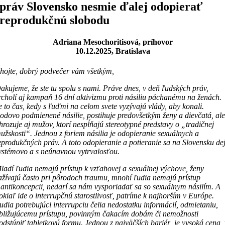
práv Slovensko nesmie ďalej odopierať
reprodukčnú slobodu
Adriana Mesochoritisová, príhovor
10.12.2025, Bratislava
hojte, dobrý podvečer vám všetkým,
akujeme, že ste tu spolu s nami. Práve dnes, v deň ľudských práv,
rcholí aj kampaň 16 dní aktivizmu proti násiliu páchanému na ženách.
e to čas, kedy s ľuďmi na celom svete vyzývajú vlády, aby konali.
odovo podmienené násilie, postihuje predovšetkým ženy a dievčatá, al
hrozuje aj mužov, ktorí nespĺňajú stereotypné predstavy o „tradičnej
užskosti“. Jednou z foriem násilia je odopieranie sexuálnych a
eprodukčných práv. A toto odopieranie a potieranie sa na Slovensku de
ystémovo a s neúnavnou vytrvalosťou.
ladí ľudia nemajú prístup k vzťahovej a sexuálnej výchove, ženy
ažívajú často pri pôrodoch traumu, mnohí ľudia nemajú prístup
 antikoncepcii, nedarí sa nám vysporiadať sa so sexuálnym násilím. A
okiaľ ide o interrupčnú starostlivosť, patríme k najhorším v Európe.
udia potrebujúci interrupciu čelia nedostatku informácií, odmietaniu,
bližujúcemu prístupu, povinným čakacím dobám či nemožnosti
odstúpiť tabletkovú formu. Jednou z najväčších bariér je vysoká cena, 