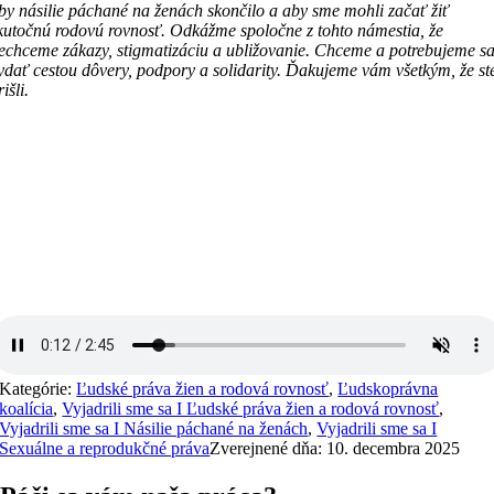
by násilie páchané na ženách skončilo a aby sme mohli začať žiť
kutočnú rodovú rovnosť. Odkážme spoločne z tohto námestia, že
echceme zákazy, stigmatizáciu a ubližovanie. Chceme a potrebujeme s
ydať cestou dôvery, podpory a solidarity. Ďakujeme vám všetkým, že st
rišli.
Kategórie:
Ľudské práva žien a rodová rovnosť
,
Ľudskoprávna
koalícia
,
Vyjadrili sme sa I Ľudské práva žien a rodová rovnosť
,
Vyjadrili sme sa I Násilie páchané na ženách
,
Vyjadrili sme sa I
Sexuálne a reprodukčné práva
Zverejnené dňa: 10. decembra 2025