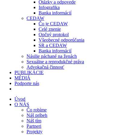
Otázky a odpovede
Infografika
Banka informácií
CEDAW
Čo je CEDAW
Celé znenie
Opčný protokol
Všeobecné odporúčania
SR a CEDAW
Banka informácií
Násilie páchané na ženách
Sexuálne a reprodukčné práva
Advokačná činnosť
PUBLIKÁCIE
MÉDIÁ
Podporte nás
Úvod
O NÁS
Čo robíme
Náš príbeh
Náš tím
Partneri
Projekty