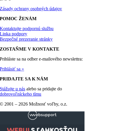
Zásady ochrany osobných údajov
POMOC ŽENÁM
Kontaktujte podpornú službu
Linka podpory
Bezpečné prezeranie stránky
ZOSTAŇME V KONTAKTE
Prihláste sa na odber e-mailového newslettra:
Prihlásiť sa »
PRIDAJTE SA K NÁM
Stážujte u nás
alebo sa pridajte do
dobrovoľníckeho tímu
© 2001 –
2026 Možnosť voľby, o.z.