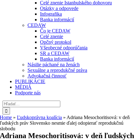
Celé znenie Istanbulského dohovoru
Otázky a odpovede
Infografika
Banka informácií
CEDAW
Čo je CEDAW
Celé znenie
Opčný protokol
Všeobecné odporúčania
SR a CEDAW
Banka informácií
Násilie páchané na ženách
Sexuálne a reprodukčné práva
Advokačná činnosť
PUBLIKÁCIE
MÉDIÁ
Podporte nás
Hľadať:
Home
»
Ľudskoprávna koalícia
»
Adriana Mesochoritisová: v deň
ľudských práv Slovensko nesmie ďalej odopierať reprodukčnú
slobodu
Adriana Mesochoritisová: v deň ľudských