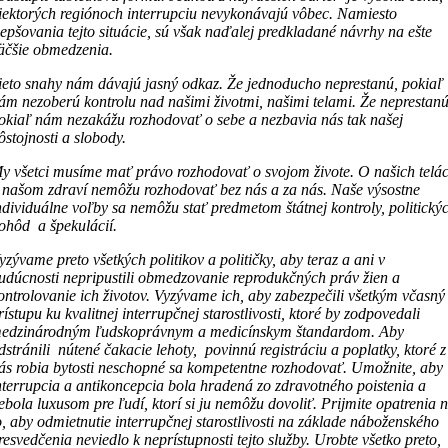
iektorých regiónoch interrupciu nevykonávajú vôbec. Namiesto
lepšovania tejto situácie, sú však naďalej predkladané návrhy na ešte
äčšie obmedzenia.
ieto snahy nám dávajú jasný odkaz. Že jednoducho neprestanú, pokiaľ
ám nezoberú kontrolu nad našimi životmi, našimi telami. Že neprestan
okiaľ nám nezakážu rozhodovať o sebe a nezbavia nás tak našej
ôstojnosti a slobody.
y všetci musíme mať právo rozhodovať o svojom živote. O našich telá
 našom zdraví nemôžu rozhodovať bez nás a za nás. Naše výsostne
ndividuálne voľby sa nemôžu stať predmetom štátnej kontroly, politický
ohôd a špekulácií.
yzývame preto všetkých politikov a političky, aby teraz a ani v
udúcnosti nepripustili obmedzovanie reprodukčných práv žien a
ontrolovanie ich životov. Vyzývame ich, aby zabezpečili všetkým včasný
rístupu ku kvalitnej interrupčnej starostlivosti, ktoré by zodpovedali
edzinárodným ľudskoprávnym a medicínskym štandardom. Aby
dstránili nútené čakacie lehoty, povinnú registráciu a poplatky, ktoré z
ás robia bytosti neschopné sa kompetentne rozhodovať. Umožnite, aby
nterrupcia a antikoncepcia bola hradená zo zdravotného poistenia a
ebola luxusom pre ľudí, ktorí si ju nemôžu dovoliť. Prijmite opatrenia 
o, aby odmietnutie interrupčnej starostlivosti na základe náboženského
resvedčenia neviedlo k neprístupnosti tejto služby. Urobte všetko preto,