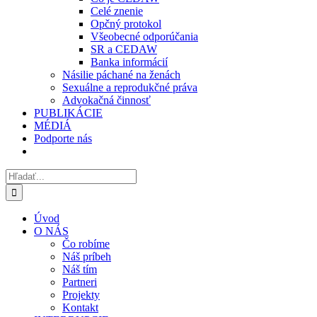
Celé znenie
Opčný protokol
Všeobecné odporúčania
SR a CEDAW
Banka informácií
Násilie páchané na ženách
Sexuálne a reprodukčné práva
Advokačná činnosť
PUBLIKÁCIE
MÉDIÁ
Podporte nás
Hľadať:
Úvod
O NÁS
Čo robíme
Náš príbeh
Náš tím
Partneri
Projekty
Kontakt