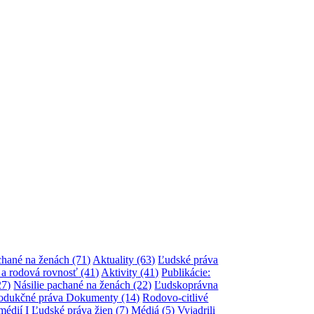
áchané na ženách
(71)
Aktuality
(63)
Ľudské práva
n a rodová rovnosť
(41)
Aktivity
(41)
Publikácie:
27)
Násilie pachané na ženách
(22)
Ľudskoprávna
rodukčné práva Dokumenty
(14)
Rodovo-citlivé
médií I Ľudské práva žien
(7)
Médiá
(5)
Vyjadrili