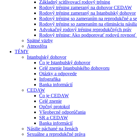
Základný scitlivovací rodový tréning
Rodový tréning zameraný na dohovor CEDAW
Rodový tréning zameraný na Istanbulský dohovor
Rodový tréning so zameraním na reprodukčné a se
Rodový tréning so zameraním na elimináciu násili
Advokačný rodový tréning reprodukčných práv
Rodový tréning: Ako podporovať rodovú rovnosť a 
Spätné väzby
Atmosféra
TÉMY
Istanbulský dohovor
Čo je Istanbulský dohovor
Celé znenie Istanbulského dohovoru
Otázky a odpovede
Infografika
Banka informácií
CEDAW
Čo je CEDAW
Celé znenie
Opčný protokol
Všeobecné odporúčania
SR a CEDAW
Banka informácií
Násilie páchané na ženách
Sexuálne a reprodukčné práva