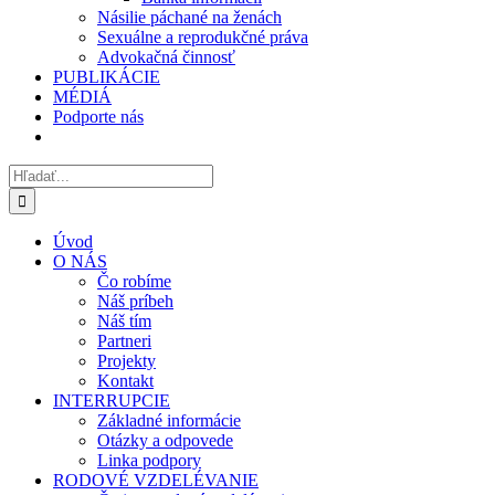
Násilie páchané na ženách
Sexuálne a reprodukčné práva
Advokačná činnosť
PUBLIKÁCIE
MÉDIÁ
Podporte nás
Hľadať:
Úvod
O NÁS
Čo robíme
Náš príbeh
Náš tím
Partneri
Projekty
Kontakt
INTERRUPCIE
Základné informácie
Otázky a odpovede
Linka podpory
RODOVÉ VZDELÉVANIE