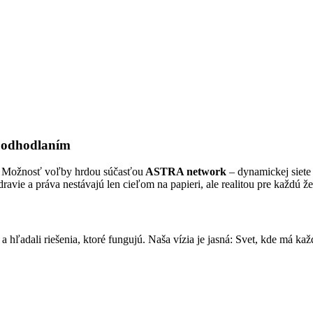
s odhodlaním
 je Možnosť voľby hrdou súčasťou
ASTRA network
– dynamickej siete 
ravie a práva nestávajú len cieľom na papieri, ale realitou pre každú ž
a hľadali riešenia, ktoré fungujú. Naša vízia je jasná: Svet, kde má kaž