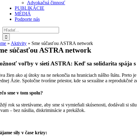
Advokačná činnosť
PUBLIKÁCIE
MÉDIÁ
Podporte nás
Hľadať:
ome
»
Aktivity
»
Sme súčasťou ASTRA network
me súčasťou ASTRA network
žnosť voľby v sieti ASTRA: Keď sa solidarita spája 
áva žien ako aj útoky na ne nekončia na hraniciach nášho štátu. Preto
rednej Ázie. Spoločne tvoríme priestor, kde sa sexuálne a reprodukčné zd
ečo sme v tom spolu?
ždý rok sa stretávame, aby sme si vymieňali skúsenosti, dodávali si silu 
ávam – bez násilia, diskriminácie a prekážok.
ájame sily v čase krízy: