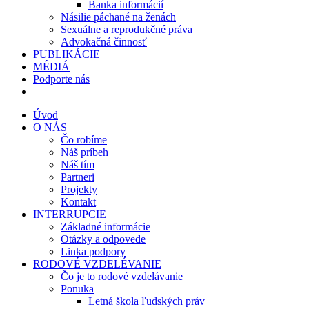
Banka informácií
Násilie páchané na ženách
Sexuálne a reprodukčné práva
Advokačná činnosť
PUBLIKÁCIE
MÉDIÁ
Podporte nás
Úvod
O NÁS
Čo robíme
Náš príbeh
Náš tím
Partneri
Projekty
Kontakt
INTERRUPCIE
Základné informácie
Otázky a odpovede
Linka podpory
RODOVÉ VZDELÉVANIE
Čo je to rodové vzdelávanie
Ponuka
Letná škola ľudských práv