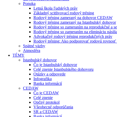
Ponuka
Letná škola ľudských práv
Základný scitlivovací rodový tréning
Rodový tréning zameraný na dohovor CEDAW
Rodový tréning zameraný na Istanbulský dohovor
Rodový tréning so zameraním na reprodukčné a se
Rodový tréning so zameraním na elimináciu násili
Advokačný rodový tréning reprodukčných práv
Rodový tréning: Ako podporovať rodovú rovnosť a 
Spätné väzby
Atmosféra
TÉMY
Istanbulský dohovor
Čo je Istanbulský dohovor
Celé znenie Istanbulského dohovoru
Otázky a odpovede
Infografika
Banka informácií
CEDAW
Čo je CEDAW
Celé znenie
Opčný protokol
Všeobecné odporúčania
SR a CEDAW
Banka informácií