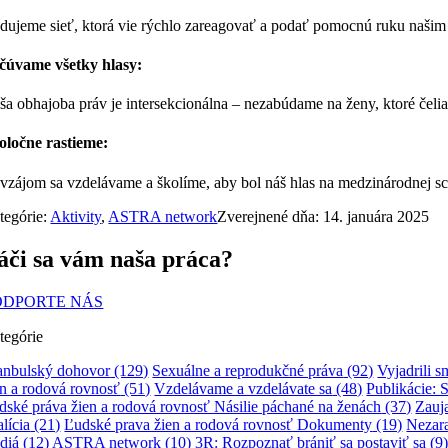
dujeme sieť, ktorá vie rýchlo zareagovať a podať pomocnú ruku našim 
čúvame všetky hlasy:
ša obhajoba práv je intersekcionálna – nezabúdame na ženy, ktoré čelia
oločne rastieme:
vzájom sa vzdelávame a školíme, aby bol náš hlas na medzinárodnej scén
tegórie:
Aktivity
,
ASTRA network
Zverejnené dňa: 14. januára 2025
áči sa vám naša práca?
ODPORTE NÁS
tegórie
tanbulský dohovor
(129)
Sexuálne a reprodukčné práva
(92)
Vyjadrili 
en a rodová rovnosť
(51)
Vzdelávame a vzdelávate sa
(48)
Publikácie: 
dské práva žien a rodová rovnosť Násilie páchané na ženách
(37)
Zauja
lícia
(21)
Ľudské prava žien a rodová rovnosť Dokumenty
(19)
Nezar
diá
(12)
ASTRA network
(10)
3R: Rozpoznať brániť sa postaviť sa
(9