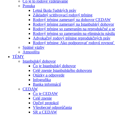
Čo je to rodové vzdelávanie
Ponuka
Letná škola ľudských práv
Základný scitlivovací rodový tréning
Rodový tréning zameraný na dohovor CEDAW
Rodový tréning zameraný na Istanbulský dohovor
Rodový tréning so zameraním na reprodukčné a se
Rodový tréning so zameraním na elimináciu násili
Advokačný rodový tréning reprodukčných práv
Rodový tréning: Ako podporovať rodovú rovnosť a 
Spätné väzby
Atmosféra
TÉMY
Istanbulský dohovor
Čo je Istanbulský dohovor
Celé znenie Istanbulského dohovoru
Otázky a odpovede
Infografika
Banka informácií
CEDAW
Čo je CEDAW
Celé znenie
Opčný protokol
Všeobecné odporúčania
SR a CEDAW