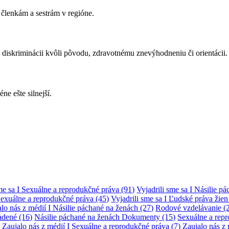
členkám a sestrám v regióne.
 diskriminácii kvôli pôvodu, zdravotnému znevýhodneniu či orientácii.
e ešte silnejší.
sme sa I Sexuálne a reprodukčné práva
(91)
Vyjadrili sme sa I Násilie p
Sexuálne a reprodukčné práva
(45)
Vyjadrili sme sa I Ľudské práva žie
lo nás z médií I Násilie páchané na ženách
(27)
Rodové vzdelávanie
(
adené
(16)
Násilie páchané na ženách Dokumenty
(15)
Sexuálne a rep
)
Zaujalo nás z médií I Sexuálne a reprodukčné práva
(7)
Zaujalo nás z 