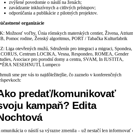
zvýšené povedomie o násilí na ženách;
zavádzanie inkluzívnych a citlivých prístupov;
odporúčania a publikácie z pilotných projektov.
účastnené organizácie
K: Možnosť voľby, Únia rómskych materských centier, Živena, Atriu
B, Pomoc rodine, Ženský algoritmus, PORT / Tabačka Kulturfabrik
Z: Liga otevřených mužú, Sdruženín pro integraci a migraci, Spondea,
CORUS, Centrum LOCIKA, Vesna, Respondeo, ROMEA, Gender
tudies, Asociace pro porodní domy a centra, SVAM, In IUSTITA,
*ÉRA NESEHNUTÍ, Lumpeco
hrnuli sme pre vás to najdôležitejšie, čo zaznelo v konferenčných
ríspevkoch:
Ako
predať/komunikovať
svoju kampaň? Edita
Nochtová
omunikácia o násilí sa výrazne zmenila – už nestačí len informovať 