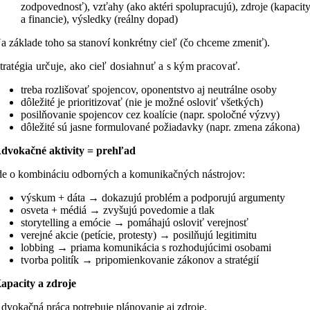
zodpovednosť), vzťahy (ako aktéri spolupracujú), zdroje (kapacit
a financie), výsledky (reálny dopad)
a základe toho sa stanoví konkrétny cieľ (čo chceme zmeniť).
tratégia určuje, ako cieľ dosiahnuť a s kým pracovať.
treba rozlišovať spojencov, oponentstvo aj neutrálne osoby
dôležité je prioritizovať (nie je možné osloviť všetkých)
posilňovanie spojencov cez koalície (napr. spoločné výzvy)
dôležité sú jasne formulované požiadavky (napr. zmena zákona)
dvokačné aktivity = prehľad
de o kombináciu odborných a komunikačných nástrojov:
výskum + dáta → dokazujú problém a podporujú argumenty
osveta + médiá → zvyšujú povedomie a tlak
storytelling a emócie → pomáhajú osloviť verejnosť
verejné akcie (petície, protesty) → posilňujú legitimitu
lobbing → priama komunikácia s rozhodujúcimi osobami
tvorba politík → pripomienkovanie zákonov a stratégií
apacity a zdroje
dvokačná práca potrebuje plánovanie aj zdroje.