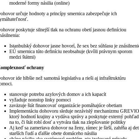
moderné formy násilia (online)
ohovor určuje hodnoty a princípy smernica zabezpečuje ich
ymáhateľnosť.
ohovor poskytuje silnejší tlak na ochranu obetí jasnou definíciou
násilnenia:
Istanbulský dohovor jasne hovorí, že sex bez súhlasu je znásilneni
EÚ smernica túto definíciu neobsahuje (kvôli právnym sporom
medzi štátmi)
omplexnosť ochrany
ohovor ide hlbšie než samotná legislatíva a rieši aj infraštruktúru
omoci.
stanovuje potrebu azylových domov a ich kapacít
vyžaduje nonstop linky pomoci
zaväzuje štát financovať organizácie pomáhajúce obetiam
Implementáciu dohovoru sleduje nezávislý mechanizmu GREVIO
ktorý hodnotí krajiny a vydáva správy a poskytuje externý pohľad
na to, či štát robí dosť a vytvára tlak na zlepšovanie politiky
Aj keď sa zameriava dohovor na ženy, rámec je širší, zahŕňa aj det
starších ľudí a ďalšie obete domáceho násilia
chápe násilie ako systémový problém, nie izolované prípady