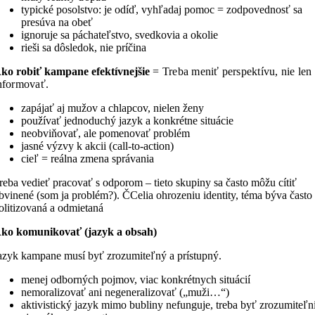
typické posolstvo: je odíď, vyhľadaj pomoc = zodpovednosť sa
presúva na obeť
ignoruje sa páchateľstvo, svedkovia a okolie
rieši sa dôsledok, nie príčina
ko robiť kampane efektívnejšie
= Treba meniť perspektívu, nie len
nformovať.
zapájať aj mužov a chlapcov, nielen ženy
používať jednoduchý jazyk a konkrétne situácie
neobviňovať, ale pomenovať problém
jasné výzvy k akcii (call-to-action)
cieľ = reálna zmena správania
reba vedieť pracovať s odporom – tieto skupiny sa často môžu cítiť
bvinené (som ja problém?). ČCelia ohrozeniu identity, téma býva často
olitizovaná a odmietaná
ko komunikovať (jazyk a obsah)
azyk kampane musí byť zrozumiteľný a prístupný.
menej odborných pojmov, viac konkrétnych situácií
nemoralizovať ani negeneralizovať („muži…“)
aktivistický jazyk mimo bubliny nefunguje, treba byť zrozumiteľn