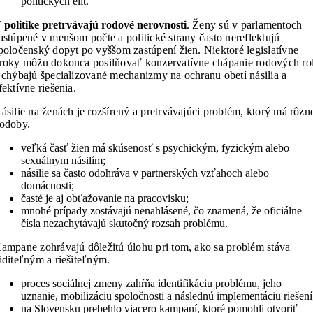
politických elít.
 politike pretrvávajú rodové nerovnosti
. Ž
eny sú v parlamentoch
astúpené v menšom počte a
politické strany často nereflektujú
poločenský dopyt po vyššom zastúpení žien. N
iektoré legislatívne
roky môžu dokonca posilňovať konzervatívne chápanie rodových rol
a
chýbajú špecializované mechanizmy na ochranu obetí násilia a
fektívne riešenia.
ásilie na ženách je rozšírený a pretrvávajúci problém, ktorý má rôzn
odoby.
veľká časť žien má skúsenosť s psychickým, fyzickým alebo
sexuálnym násilím;
násilie sa často odohráva v partnerských vzťahoch alebo
domácnosti;
časté je aj obťažovanie na pracovisku;
mnohé prípady zostávajú nenahlásené, čo znamená, že oficiálne
čísla nezachytávajú skutočný rozsah problému.
ampane zohrávajú dôležitú úlohu pri tom, ako sa problém stáva
iditeľným a riešiteľným.
proces sociálnej zmeny zahŕňa identifikáciu problému, jeho
uznanie, mobilizáciu spoločnosti a následnú implementáciu riešení
na Slovensku prebehlo viacero kampaní, ktoré pomohli otvoriť