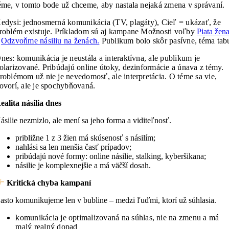
éme, v tomto bode už chceme, aby nastala nejaká zmena v správaní.
edysi: jednosmerná komunikácia (TV, plagáty), Cieľ = ukázať, že
roblém existuje. Príkladom sú aj kampane Možnosti voľby
Piata žen
a
Odzvoňme násiliu na ženách.
P
ublikum bolo skôr pasívne, téma tab
D
nes: komunikácia je neustála a interaktívna, ale publikum je
olarizované. P
ribúdajú online útoky, dezinformácie a únava z témy.
roblémom už nie je nevedomosť, ale interpretácia. O téme sa vie,
ovorí, ale je spochybňovaná.
ealita násilia dnes
ásilie nezmizlo, ale mení sa jeho forma a viditeľnosť.
približne 1 z 3 žien má skúsenosť s násilím;
nahlási sa len menšia časť prípadov;
pribúdajú nové formy: online násilie, stalking, kyberšikana;
násilie je komplexnejšie a má väčší dosah.
Kritická chyba kampaní
asto komunikujeme len v bubline – medzi ľuďmi, ktorí už súhlasia.
komunikácia je optimalizovaná na súhlas, nie na zmenu a má
malý realný dopad