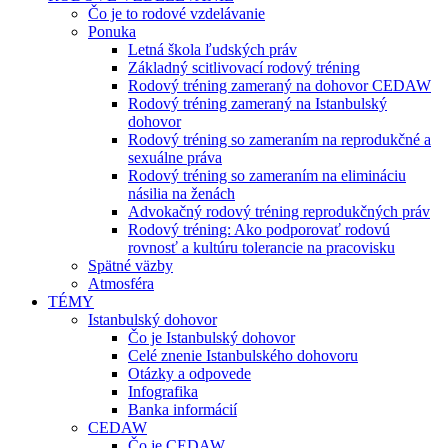
Čo je to rodové vzdelávanie
Ponuka
Letná škola ľudských práv
Základný scitlivovací rodový tréning
Rodový tréning zameraný na dohovor CEDAW
Rodový tréning zameraný na Istanbulský
dohovor
Rodový tréning so zameraním na reprodukčné a
sexuálne práva
Rodový tréning so zameraním na elimináciu
násilia na ženách
Advokačný rodový tréning reprodukčných práv
Rodový tréning: Ako podporovať rodovú
rovnosť a kultúru tolerancie na pracovisku
Spätné väzby
Atmosféra
TÉMY
Istanbulský dohovor
Čo je Istanbulský dohovor
Celé znenie Istanbulského dohovoru
Otázky a odpovede
Infografika
Banka informácií
CEDAW
Čo je CEDAW