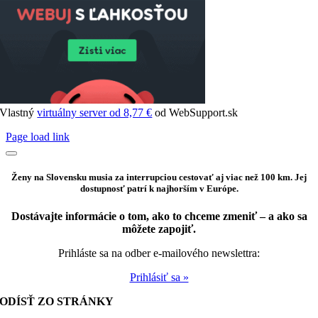
Vlastný
virtuálny server od 8,77 €
od WebSupport.sk
Page load link
Ženy na Slovensku musia za interrupciou cestovať aj viac než 100 km. Jej
dostupnosť patrí k najhorším v Európe.
Dostávajte informácie o tom, ako to chceme zmeniť – a ako sa
môžete zapojiť.
Prihláste sa na odber e-mailového newslettra:
Prihlásiť sa »
ODÍSŤ ZO STRÁNKY