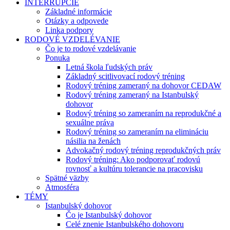
INTERRUPCIE
Základné informácie
Otázky a odpovede
Linka podpory
RODOVÉ VZDELÉVANIE
Čo je to rodové vzdelávanie
Ponuka
Letná škola ľudských práv
Základný scitlivovací rodový tréning
Rodový tréning zameraný na dohovor CEDAW
Rodový tréning zameraný na Istanbulský
dohovor
Rodový tréning so zameraním na reprodukčné a
sexuálne práva
Rodový tréning so zameraním na elimináciu
násilia na ženách
Advokačný rodový tréning reprodukčných práv
Rodový tréning: Ako podporovať rodovú
rovnosť a kultúru tolerancie na pracovisku
Spätné väzby
Atmosféra
TÉMY
Istanbulský dohovor
Čo je Istanbulský dohovor
Celé znenie Istanbulského dohovoru