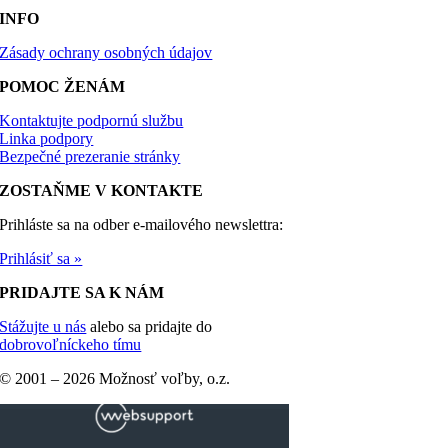
INFO
Zásady ochrany osobných údajov
POMOC ŽENÁM
Kontaktujte podpornú službu
Linka podpory
Bezpečné prezeranie stránky
ZOSTAŇME V KONTAKTE
Prihláste sa na odber e-mailového newslettra:
Prihlásiť sa »
PRIDAJTE SA K NÁM
Stážujte u nás
alebo sa pridajte do
dobrovoľníckeho tímu
© 2001 –
2026 Možnosť voľby, o.z.