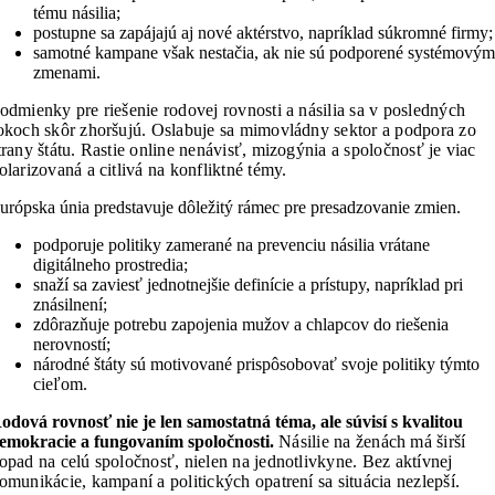
tému násilia;
postupne sa zapájajú aj nové aktérstvo, napríklad súkromné firmy;
samotné kampane však nestačia, ak nie sú podporené systémovým
zmenami.
odmienky pre riešenie rodovej rovnosti a násilia sa v posledných
okoch skôr zhoršujú. O
slabuje sa mimovládny sektor a podpora zo
trany štátu. R
astie online nenávisť, mizogýnia a
spoločnosť je viac
olarizovaná a citlivá na konfliktné témy.
urópska únia predstavuje dôležitý rámec pre presadzovanie zmien.
podporuje politiky zamerané na prevenciu násilia vrátane
digitálneho prostredia;
snaží sa zaviesť jednotnejšie definície a prístupy, napríklad pri
znásilnení;
zdôrazňuje potrebu zapojenia mužov a chlapcov do riešenia
nerovností;
národné štáty sú motivované prispôsobovať svoje politiky týmto
cieľom.
odová rovnosť nie je len samostatná téma, ale súvisí s kvalitou
emokracie a fungovaním spoločnosti.
N
ásilie na ženách má širší
opad na celú spoločnosť, nielen na jednotlivkyne. B
ez aktívnej
omunikácie, kampaní a politických opatrení sa situácia nezlepší.