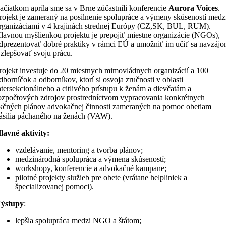
ačiatkom apríla sme sa v Brne zúčastnili konferencie
Aurora Voices
.
rojekt je zameraný na posilnenie spolupráce a výmeny skúseností medz
rganizáciami v 4 krajinách strednej Európy (CZ,SK, BUL, RUM).
lavnou myšlienkou projektu je prepojiť miestne organizácie (NGOs),
dprezentovať dobré praktiky v rámci EÚ a umožniť im učiť sa navzáj
 zlepšovať svoju prácu.
rojekt investuje do 20 miestnych mimovládnych organizácií a 100
dborníčok a odborníkov, ktorí si osvoja zručnosti v oblasti
ntersekcionálneho a citlivého prístupu k ženám a dievčatám a
ozpočtových zdrojov prostredníctvom vypracovania konkrétnych
kčných plánov advokačnej činnosti zameraných na pomoc obetiam
ásilia páchaného na ženách (VAW).
lavné aktivity:
vzdelávanie, mentoring a tvorba plánov;
medzinárodná spolupráca a výmena skúseností;
workshopy, konferencie a advokačné kampane;
pilotné projekty služieb pre obete (vrátane helpliniek a
špecializovanej pomoci).
ýstupy
:
lepšia spolupráca medzi NGO a štátom;