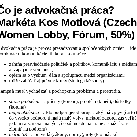
Čo je advokačná práca?
Markéta Kos Motlová (Czech
Women Lobby, Fórum, 50%)
dvokačná práca je proces presadzovania spoločenských zmien – ide
ombináciu komunikácie, tlaku a spolupráce.
zahŕňa presviedčanie političiek a politikov, komunikáciu s médiam
aj zapájanie verejnosti;
opiera sa o výskum, dáta a spoluprácu medzi organizáciami;
môže zahŕňať aj právne kroky (strategické spory).
ampaň musí vychádzať z pochopenia problému a prostredia.
strom problému
→ príčiny (korene), problém (kmeň), dôsledky
(koruna)
mapa aktérstva
→ kto podporuje/odporuje a aký má vplyv (často t
čo vysoko podporujú majú malý vplyv, niektorí odporci zas veľký
je fajn sa zamerať na tých, čo sú niekde na hrane a snažiť sa ich
zlomiť na podporu)
teória 5R
→ pravidlá (zákony, normy), roly (kto má akú