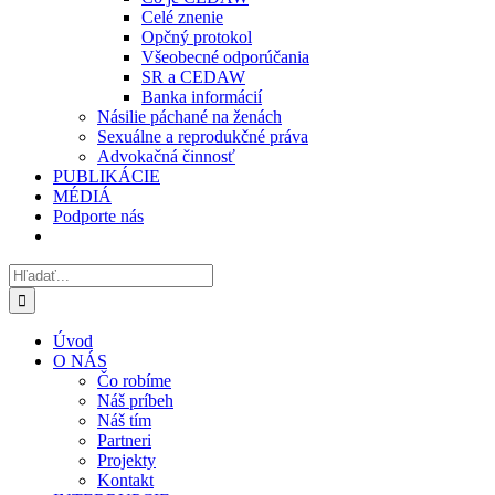
Celé znenie
Opčný protokol
Všeobecné odporúčania
SR a CEDAW
Banka informácií
Násilie páchané na ženách
Sexuálne a reprodukčné práva
Advokačná činnosť
PUBLIKÁCIE
MÉDIÁ
Podporte nás
Hľadať:
Úvod
O NÁS
Čo robíme
Náš príbeh
Náš tím
Partneri
Projekty
Kontakt