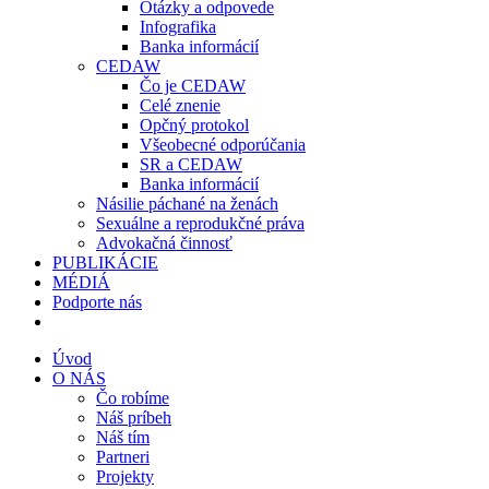
Otázky a odpovede
Infografika
Banka informácií
CEDAW
Čo je CEDAW
Celé znenie
Opčný protokol
Všeobecné odporúčania
SR a CEDAW
Banka informácií
Násilie páchané na ženách
Sexuálne a reprodukčné práva
Advokačná činnosť
PUBLIKÁCIE
MÉDIÁ
Podporte nás
Úvod
O NÁS
Čo robíme
Náš príbeh
Náš tím
Partneri
Projekty