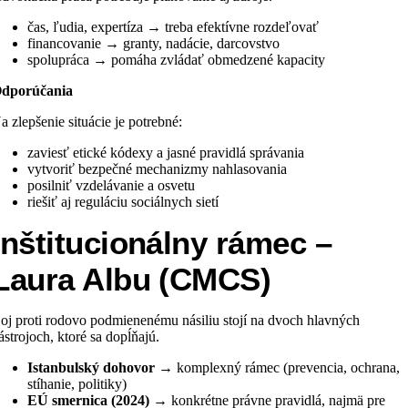
čas, ľudia, expertíza → treba efektívne rozdeľovať
financovanie → granty, nadácie, darcovstvo
spolupráca → pomáha zvládať obmedzené kapacity
dporúčania
a zlepšenie situácie je potrebné:
zaviesť etické kódexy a jasné pravidlá správania
vytvoriť bezpečné mechanizmy nahlasovania
posilniť vzdelávanie a osvetu
riešiť aj reguláciu sociálnych sietí
Inštitucionálny rámec –
Laura Albu (CMCS)
oj proti rodovo podmienenému násiliu stojí na dvoch hlavných
ástrojoch, ktoré sa dopĺňajú.
Istanbulský dohovor
→ komplexný rámec (prevencia, ochrana,
stíhanie, politiky)
EÚ smernica (2024)
→ konkrétne právne pravidlá, najmä pre