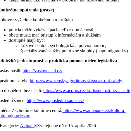
onkrétne opatrenia (praxe)
ohovor vyžaduje konkrétne kroky štátu.
polícia môže vykázať páchateľa z domácnosti
obete musia mať prístup k informáciám a službám
dostupné majú byť:
krízové centrá , sychologická a právna pomoc,
špecializované služby pre rôzne skupiny (napr. migrantky)
dôležitá je dostupnosť a praktická pomoc, nielen legislatíva
astav násilí:
https://zastavnasili.cz/
peak out safely:
https://www.zenskyalgoritmus.sk/speak-out-safely
o dospělosti bez násilí:
https://www.acorus.cz/do-dospelosti-bez-nasili/
oslední šance:
https://www.posledni-sance.cz/
nténa Zachráňmě kultúrne centrá:
https://www.antenanet.sk/kultura-
otrebuje-priestor
Kategórie:
Aktuality
Zverejnené dňa: 15. apríla 2026