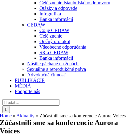
Celé znenie Istanbulského dohovoru
Otázky a odpovede
Infografika
Banka informácií
CEDAW
Čo je CEDAW
Celé znenie
Opčný protokol
Všeobecné odporúčania
SR a CEDAW
Banka informácií
Násilie páchané na ženách
Sexuálne a reprodukčné práva
Advokačná činnosť
PUBLIKÁCIE
MÉDIÁ
Podporte nás
Hľadať:
Home
»
Aktuality
»
Zúčastnili sme sa konferencie Aurora Voices
Zúčastnili sme sa konferencie Aurora
Voices