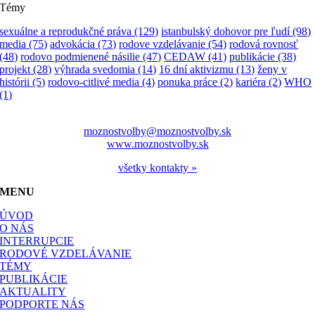
Témy
sexuálne a reprodukčné práva
(129)
istanbulský dohovor pre ľudí
(98)
media
(75)
advokácia
(73)
rodove vzdelávanie
(54)
rodová rovnosť
(48)
rodovo podmienené násilie
(47)
CEDAW
(41)
publikácie
(38)
projekt
(28)
výhrada svedomia
(14)
16 dní aktivizmu
(13)
ženy v
histórii
(5)
rodovo-citlivé media
(4)
ponuka práce
(2)
kariéra
(2)
WHO
(1)
moznostvolby@moznostvolby.sk
www.moznostvolby.sk
všetky kontakty »
MENU
ÚVOD
O NÁS
INTERRUPCIE
RODOVÉ VZDELÁVANIE
TÉMY
PUBLIKÁCIE
AKTUALITY
PODPORTE NÁS