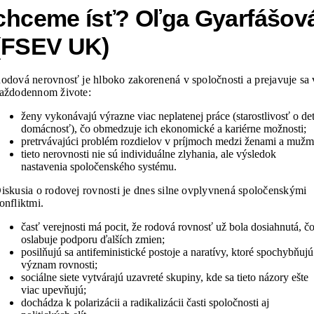
chceme ísť? Oľga Gyarfášov
(FSEV UK)
odová nerovnosť je hlboko zakorenená v spoločnosti a prejavuje sa 
aždodennom živote:
ženy vykonávajú výrazne viac neplatenej práce (starostlivosť o det
domácnosť), čo obmedzuje ich ekonomické a kariérne možnosti;
pretrvávajúci problém rozdielov v príjmoch medzi ženami a mužm
tieto nerovnosti nie sú individuálne zlyhania, ale výsledok
nastavenia spoločenského systému.
iskusia o rodovej rovnosti je dnes silne ovplyvnená spoločenskými
onfliktmi.
časť verejnosti má pocit, že rodová rovnosť už bola dosiahnutá, č
oslabuje podporu ďalších zmien;
posilňujú sa antifeministické postoje a naratívy, ktoré spochybňujú
význam rovnosti;
sociálne siete vytvárajú uzavreté skupiny, kde sa tieto názory ešte
viac upevňujú;
dochádza k polarizácii a radikalizácii časti spoločnosti aj