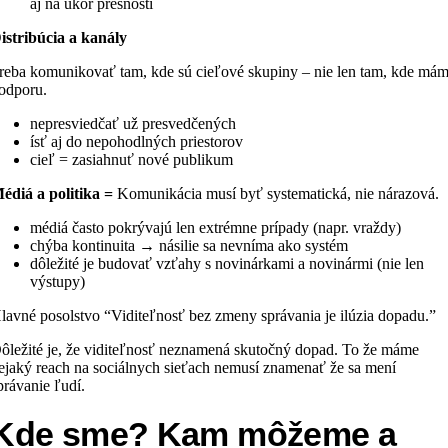
aj na úkor presnosti
istribúcia a kanály
reba komunikovať tam, kde sú cieľové skupiny – nie len tam, kde má
odporu.
nepresviedčať už presvedčených
ísť aj do nepohodlných priestorov
cieľ = zasiahnuť nové publikum
édiá a politika =
Komunikácia musí byť systematická, nie nárazová.
médiá často pokrývajú len extrémne prípady (napr. vraždy)
chýba kontinuita → násilie sa nevníma ako systém
dôležité je budovať vzťahy s novinárkami a novinármi (nie len
výstupy)
lavné posolstvo “Viditeľnosť bez zmeny správania je ilúzia dopadu.”
ôležité je, že viditeľnosť neznamená skutočný dopad. To že máme
ejaký reach na sociálnych sieťach nemusí znamenať že sa mení
právanie ľudí.
Kde sme? Kam môžeme a