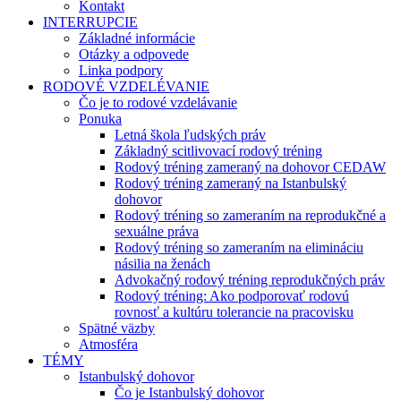
Kontakt
INTERRUPCIE
Základné informácie
Otázky a odpovede
Linka podpory
RODOVÉ VZDELÉVANIE
Čo je to rodové vzdelávanie
Ponuka
Letná škola ľudských práv
Základný scitlivovací rodový tréning
Rodový tréning zameraný na dohovor CEDAW
Rodový tréning zameraný na Istanbulský
dohovor
Rodový tréning so zameraním na reprodukčné a
sexuálne práva
Rodový tréning so zameraním na elimináciu
násilia na ženách
Advokačný rodový tréning reprodukčných práv
Rodový tréning: Ako podporovať rodovú
rovnosť a kultúru tolerancie na pracovisku
Spätné väzby
Atmosféra
TÉMY
Istanbulský dohovor
Čo je Istanbulský dohovor