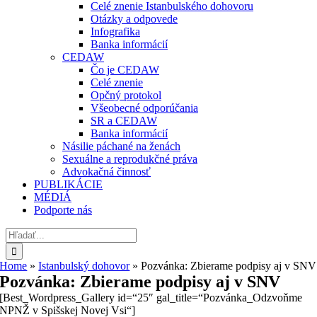
Celé znenie Istanbulského dohovoru
Otázky a odpovede
Infografika
Banka informácií
CEDAW
Čo je CEDAW
Celé znenie
Opčný protokol
Všeobecné odporúčania
SR a CEDAW
Banka informácií
Násilie páchané na ženách
Sexuálne a reprodukčné práva
Advokačná činnosť
PUBLIKÁCIE
MÉDIÁ
Podporte nás
Hľadať:
Home
»
Istanbulský dohovor
»
Pozvánka: Zbierame podpisy aj v SNV
Pozvánka: Zbierame podpisy aj v SNV
[Best_Wordpress_Gallery id=“25″ gal_title=“Pozvánka_Odzvoňme
NPNŽ v Spišskej Novej Vsi“]