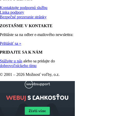
Kontaktujte podpornú službu
Linka podpory
Bezpečné prezeranie stránky
ZOSTAŇME V KONTAKTE
Prihláste sa na odber e-mailového newslettra:
Prihlásiť sa »
PRIDAJTE SA K NÁM
Stážujte u nás
alebo sa pridajte do
dobrovoľníckeho tímu
© 2001 –
2026 Možnosť voľby, o.z.