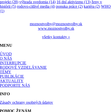
projekt
(28)
výhrada svedomia
(14)
16 dní aktivizmu
(13)
ženy v
histórii
(5)
rodovo-citlivé media
(4)
ponuka práce
(2)
kariéra
(2)
WHO
(1)
moznostvolby@moznostvolby.sk
www.moznostvolby.sk
všetky kontakty »
MENU
ÚVOD
O NÁS
INTERRUPCIE
RODOVÉ VZDELÁVANIE
TÉMY
PUBLIKÁCIE
AKTUALITY
PODPORTE NÁS
INFO
Zásady ochrany osobných údajov
POMOC ŽENÁM