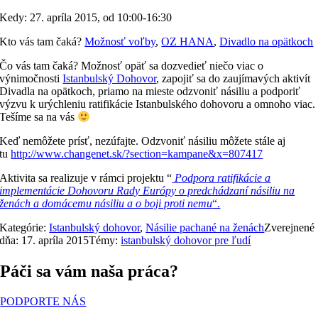
Kedy: 27. apríla 2015, od 10:00-16:30
Kto vás tam čaká?
Možnosť voľby
,
OZ HANA
,
Divadlo na opätkoch
Čo vás tam čaká? Možnosť opäť sa dozvedieť niečo viac o
výnimočnosti
Istanbulský Dohovor
, zapojiť sa do zaujímavých aktivít
Divadla na opätkoch, priamo na mieste odzvoniť násiliu a podporiť
výzvu k urýchleniu ratifikácie Istanbulského dohovoru a omnoho viac.
Tešíme sa na vás
Keď nemôžete prísť, nezúfajte. Odzvoniť násiliu môžete stále aj
tu
http://www.changenet.sk/?section=kampane&x=807417
Aktivita sa realizuje v rámci projektu “
Podpora ratifikácie a
implementácie Dohovoru Rady Európy o predchádzaní násiliu na
ženách a domácemu násiliu a o boji proti nemu
“.
Kategórie:
Istanbulský dohovor
,
Násilie pachané na ženách
Zverejnené
dňa: 17. apríla 2015
Témy:
istanbulský dohovor pre ľudí
Páči sa vám naša práca?
PODPORTE NÁS