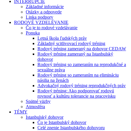
INTERRUPCIE
Základné informácie
Otázky a odpovede
Linka podpory
RODOVÉ VZDELÉVANIE
Čo je to rodové vzdelávanie
Ponuka
Letná škola ľudských práv
Základný scitlivovací rodový tréning
Rodový tréning zameraný na dohovor CEDAW
Rodový tréning zameraný na Istanbulský
dohovor
Rodový tréning so zameraním na reprodukčné a
sexuálne práva
Rodový tréning so zameraním na elimináciu
násilia na ženách
Advokačný rodový tréning reprodukčných práv
Rodový tréning: Ako podporovať rodovú
rovnosť a kultúru tolerancie na pracovisku
Spätné väzby
Atmosféra
TÉMY
Istanbulský dohovor
Čo je Istanbulský dohovor
Celé znenie Istanbulského dohovoru