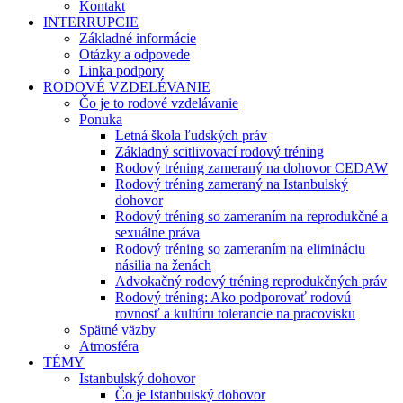
Kontakt
INTERRUPCIE
Základné informácie
Otázky a odpovede
Linka podpory
RODOVÉ VZDELÉVANIE
Čo je to rodové vzdelávanie
Ponuka
Letná škola ľudských práv
Základný scitlivovací rodový tréning
Rodový tréning zameraný na dohovor CEDAW
Rodový tréning zameraný na Istanbulský
dohovor
Rodový tréning so zameraním na reprodukčné a
sexuálne práva
Rodový tréning so zameraním na elimináciu
násilia na ženách
Advokačný rodový tréning reprodukčných práv
Rodový tréning: Ako podporovať rodovú
rovnosť a kultúru tolerancie na pracovisku
Spätné väzby
Atmosféra
TÉMY
Istanbulský dohovor
Čo je Istanbulský dohovor