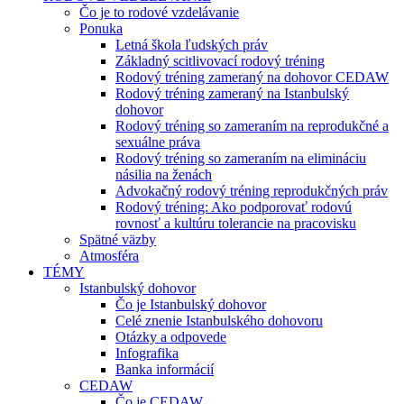
Čo je to rodové vzdelávanie
Ponuka
Letná škola ľudských práv
Základný scitlivovací rodový tréning
Rodový tréning zameraný na dohovor CEDAW
Rodový tréning zameraný na Istanbulský
dohovor
Rodový tréning so zameraním na reprodukčné a
sexuálne práva
Rodový tréning so zameraním na elimináciu
násilia na ženách
Advokačný rodový tréning reprodukčných práv
Rodový tréning: Ako podporovať rodovú
rovnosť a kultúru tolerancie na pracovisku
Spätné väzby
Atmosféra
TÉMY
Istanbulský dohovor
Čo je Istanbulský dohovor
Celé znenie Istanbulského dohovoru
Otázky a odpovede
Infografika
Banka informácií
CEDAW
Čo je CEDAW