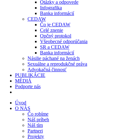
Otázky a odpovede
Infografika
Banka informácií
CEDAW
Čo je CEDAW
Celé znenie
Opčný protokol
Všeobecné odporúčania
SR a CEDAW
Banka informácií
Násilie páchané na ženách
Sexuálne a reprodukčné práva
Advokačná činnosť
PUBLIKÁCIE
MÉDIÁ
Podporte nás
Úvod
O NÁS
Čo robíme
Náš príbeh
Náš tím
Partneri
Projekty