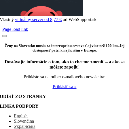
Vlastný
virtuálny server od 8,77 €
od WebSupport.sk
Page load link
Ženy na Slovensku musia za interrupciou cestovať aj viac než 100 km. Jej
dostupnosť patrí k najhorším v Európe.
Dostávajte informácie o tom, ako to chceme zmeniť – a ako sa
môžete zapojiť.
Prihláste sa na odber e-mailového newslettra:
Prihlásiť sa »
ODÍSŤ ZO STRÁNKY
LINKA PODPORY
English
Slovenčina
Українська