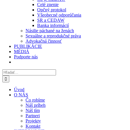
Celé znenie
Opčný protokol
Všeobecné odporúčania
SR a CEDAW
Banka informácií
Násilie páchané na ženách
Sexuálne a reprodukčné práva
Advokačná činnosť
PUBLIKÁCIE
MÉDIÁ
Podporte nás
Hľadať:
Úvod
O NÁS
Čo robíme
Náš príbeh
Náš tím
Partneri
Projekty
Kontakt