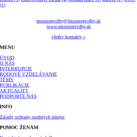
(1)
moznostvolby@moznostvolby.sk
www.moznostvolby.sk
všetky kontakty »
MENU
ÚVOD
O NÁS
INTERRUPCIE
RODOVÉ VZDELÁVANIE
TÉMY
PUBLIKÁCIE
AKTUALITY
PODPORTE NÁS
INFO
Zásady ochrany osobných údajov
POMOC ŽENÁM