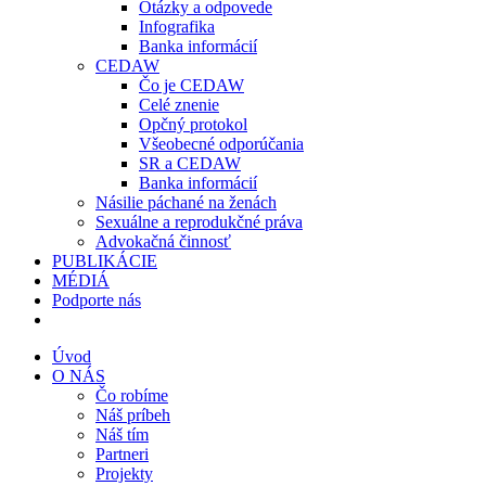
Otázky a odpovede
Infografika
Banka informácií
CEDAW
Čo je CEDAW
Celé znenie
Opčný protokol
Všeobecné odporúčania
SR a CEDAW
Banka informácií
Násilie páchané na ženách
Sexuálne a reprodukčné práva
Advokačná činnosť
PUBLIKÁCIE
MÉDIÁ
Podporte nás
Úvod
O NÁS
Čo robíme
Náš príbeh
Náš tím
Partneri
Projekty