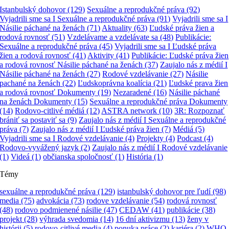
Istanbulský dohovor
(129)
Sexuálne a reprodukčné práva
(92)
Vyjadrili sme sa I Sexuálne a reprodukčné práva
(91)
Vyjadrili sme sa I
Násilie páchané na ženách
(71)
Aktuality
(63)
Ľudské práva žien a
rodová rovnosť
(51)
Vzdelávame a vzdelávate sa
(48)
Publikácie:
Sexuálne a reprodukčné práva
(45)
Vyjadrili sme sa I Ľudské práva
žien a rodová rovnosť
(41)
Aktivity
(41)
Publikácie: Ľudské práva žien
a rodová rovnosť Násilie páchané na ženách
(37)
Zaujalo nás z médií I
Násilie páchané na ženách
(27)
Rodové vzdelávanie
(27)
Násilie
pachané na ženách
(22)
Ľudskoprávna koalícia
(21)
Ľudské prava žien
a rodová rovnosť Dokumenty
(19)
Nezaradené
(16)
Násilie páchané
na ženách Dokumenty
(15)
Sexuálne a reprodukčné práva Dokumenty
(14)
Rodovo-citlivé médiá
(12)
ASTRA network
(10)
3R: Rozpoznať
brániť sa postaviť sa
(9)
Zaujalo nás z médií I Sexuálne a reprodukčné
práva
(7)
Zaujalo nás z médií I Ľudské práva žien
(7)
Médiá
(5)
Vyjadrili sme sa I Rodové vzdelávanie
(4)
Projekty
(4)
Podcast
(4)
Rodovo-vyvážený jazyk
(2)
Zaujalo nás z médií I Rodové vzdelávanie
(1)
Videá
(1)
občianska spoločnosť
(1)
História
(1)
Témy
sexuálne a reprodukčné práva
(129)
istanbulský dohovor pre ľudí
(98)
media
(75)
advokácia
(73)
rodove vzdelávanie
(54)
rodová rovnosť
(48)
rodovo podmienené násilie
(47)
CEDAW
(41)
publikácie
(38)
projekt
(28)
výhrada svedomia
(14)
16 dní aktivizmu
(13)
ženy v
histórii
(5)
rodovo-citlivé media
(4)
ponuka práce
(2)
kariéra
(2)
WHO