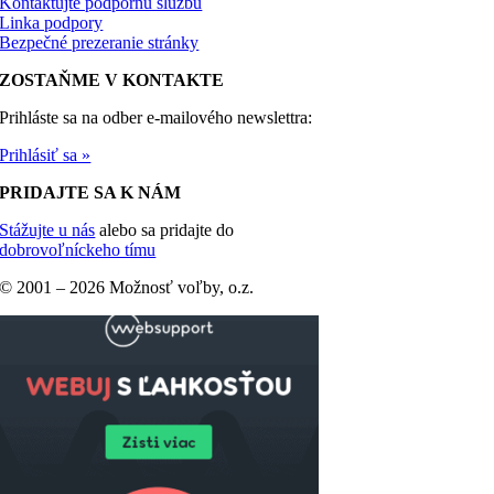
Kontaktujte podpornú službu
Linka podpory
Bezpečné prezeranie stránky
ZOSTAŇME V KONTAKTE
Prihláste sa na odber e-mailového newslettra:
Prihlásiť sa »
PRIDAJTE SA K NÁM
Stážujte u nás
alebo sa pridajte do
dobrovoľníckeho tímu
© 2001 –
2026 Možnosť voľby, o.z.