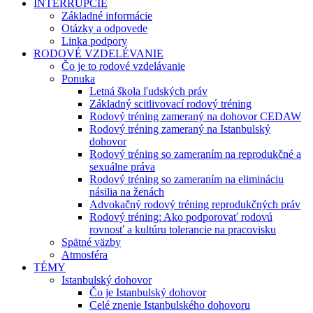
INTERRUPCIE
Základné informácie
Otázky a odpovede
Linka podpory
RODOVÉ VZDELÉVANIE
Čo je to rodové vzdelávanie
Ponuka
Letná škola ľudských práv
Základný scitlivovací rodový tréning
Rodový tréning zameraný na dohovor CEDAW
Rodový tréning zameraný na Istanbulský
dohovor
Rodový tréning so zameraním na reprodukčné a
sexuálne práva
Rodový tréning so zameraním na elimináciu
násilia na ženách
Advokačný rodový tréning reprodukčných práv
Rodový tréning: Ako podporovať rodovú
rovnosť a kultúru tolerancie na pracovisku
Spätné väzby
Atmosféra
TÉMY
Istanbulský dohovor
Čo je Istanbulský dohovor
Celé znenie Istanbulského dohovoru