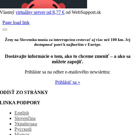
Vlastný
virtuálny server od 8,77 €
od WebSupport.sk
Page load link
Ženy na Slovensku musia za interrupciou cestovať aj viac než 100 km. Jej
dostupnosť patrí k najhorším v Európe.
Dostávajte informácie o tom, ako to chceme zmeniť – a ako sa
môžete zapojiť.
Prihláste sa na odber e-mailového newslettra:
Prihlásiť sa »
ODÍSŤ ZO STRÁNKY
LINKA PODPORY
English
Slovenčina
Українська
Русский
Magyar