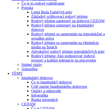
Čo je to rodové vzdelávanie
Ponuka
Letná škola ľudských práv
Základný scitlivovací rodový tréning
Rodový tréning zameraný na dohovor CEDAW
Rodový tréning zameraný na Istanbulský
dohovor
Rodový tréning so zameraním na reprodukčné a
sexuálne práva
Rodový tréning so zameraním na elimináciu
násilia na ženách
Advokačný rodový tréning reprodukčných práv
Rodový tréning: Ako podporovať rodovú
rovnosť a kultúru tolerancie na pracovisku
Spätné väzby
Atmosféra
TÉMY
Istanbulský dohovor
Čo je Istanbulský dohovor
Celé znenie Istanbulského dohovoru
Otázky a odpovede
Infografika
Banka informácií
CEDAW
Čo je CEDAW