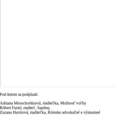
Pod listom sa podpísali:
Adriana Mesochoritisová, riaditeľka, Možnosť voľby
Róbert Furiel, riaditeľ, Saplinq
Zuzana Havírová, riaditeľka, Rómske advokačné a výskumné