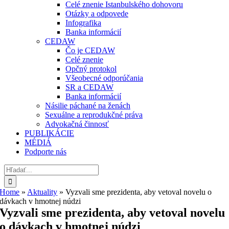
Celé znenie Istanbulského dohovoru
Otázky a odpovede
Infografika
Banka informácií
CEDAW
Čo je CEDAW
Celé znenie
Opčný protokol
Všeobecné odporúčania
SR a CEDAW
Banka informácií
Násilie páchané na ženách
Sexuálne a reprodukčné práva
Advokačná činnosť
PUBLIKÁCIE
MÉDIÁ
Podporte nás
Hľadať:
Home
»
Aktuality
»
Vyzvali sme prezidenta, aby vetoval novelu o
dávkach v hmotnej núdzi
Vyzvali sme prezidenta, aby vetoval novelu
o dávkach v hmotnej núdzi