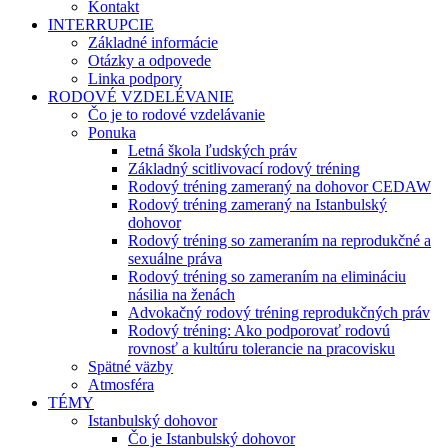
Kontakt
INTERRUPCIE
Základné informácie
Otázky a odpovede
Linka podpory
RODOVÉ VZDELÉVANIE
Čo je to rodové vzdelávanie
Ponuka
Letná škola ľudských práv
Základný scitlivovací rodový tréning
Rodový tréning zameraný na dohovor CEDAW
Rodový tréning zameraný na Istanbulský
dohovor
Rodový tréning so zameraním na reprodukčné a
sexuálne práva
Rodový tréning so zameraním na elimináciu
násilia na ženách
Advokačný rodový tréning reprodukčných práv
Rodový tréning: Ako podporovať rodovú
rovnosť a kultúru tolerancie na pracovisku
Spätné väzby
Atmosféra
TÉMY
Istanbulský dohovor
Čo je Istanbulský dohovor