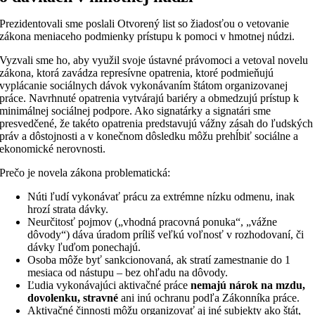
Prezidentovali sme poslali Otvorený list so žiadosťou o vetovanie
zákona meniaceho podmienky prístupu k pomoci v hmotnej núdzi.
Vyzvali sme ho, aby využil svoje ústavné právomoci a vetoval novelu
zákona, ktorá zavádza represívne opatrenia, ktoré podmieňujú
vyplácanie sociálnych dávok vykonávaním štátom organizovanej
práce. Navrhnuté opatrenia vytvárajú bariéry a obmedzujú prístup k
minimálnej sociálnej podpore. Ako signatárky a signatári sme
presvedčené, že takéto opatrenia predstavujú vážny zásah do ľudských
práv a dôstojnosti a v konečnom dôsledku môžu prehĺbiť sociálne a
ekonomické nerovnosti.
Prečo je novela zákona problematická:
Núti ľudí vykonávať prácu za extrémne nízku odmenu, inak
hrozí strata dávky.
Neurčitosť pojmov („vhodná pracovná ponuka“, „vážne
dôvody“) dáva úradom príliš veľkú voľnosť v rozhodovaní, či
dávky ľuďom ponechajú.
Osoba môže byť sankcionovaná, ak stratí zamestnanie do 1
mesiaca od nástupu – bez ohľadu na dôvody.
Ľudia vykonávajúci aktivačné práce
nemajú nárok na mzdu,
dovolenku, stravné
ani inú ochranu podľa Zákonníka práce.
Aktivačné činnosti môžu organizovať aj iné subjekty ako štát,