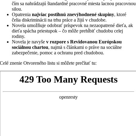
čím sa nahrádzajú štandardné pracovné miesta lacnou pracovnou
silou.
Opatrenia
najviac postihnú znevýhodnené skupiny
, ktoré
čelia diskriminácii na trhu práce a žijú v chudobe.
Novela umožňuje odobrať príspevok na nezaopatrené dieťa, ak
dieťa spácha priestupok – čo môže prehĺbiť chudobu celej
rodiny.
Novela je navyše
v rozpore s Revidovanou Európskou
sociálnou chartou
, najmä s článkami o práve na sociálne
zabezpečenie, pomoc a ochranu pred chudobou.
Celé znenie Otvoreného listu si môžete prečítať tu: