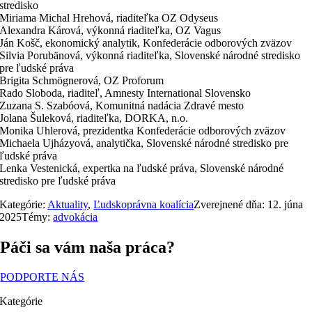
stredisko
Miriama Michal Hrehová, riaditeľka OZ Odyseus
Alexandra Kárová, výkonná riaditeľka, OZ Vagus
Ján Košč, ekonomický analytik, Konfederácie odborových zväzov
Silvia Porubänová, výkonná riaditeľka, Slovenské národné stredisko
pre ľudské práva
Brigita Schmögnerová, OZ Proforum
Rado Sloboda, riaditeľ, Amnesty International Slovensko
Zuzana S. Szabóová, Komunitná nadácia Zdravé mesto
Jolana Šuleková, riaditeľka, DORKA, n.o.
Monika Uhlerová, prezidentka Konfederácie odborových zväzov
Michaela Ujházyová, analytička, Slovenské národné stredisko pre
ľudské práva
Lenka Vestenická, expertka na ľudské práva, Slovenské národné
stredisko pre ľudské práva
Kategórie:
Aktuality
,
Ľudskoprávna koalícia
Zverejnené dňa: 12. júna
2025
Témy:
advokácia
Páči sa vám naša práca?
PODPORTE NÁS
Kategórie