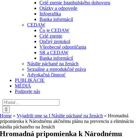
Celé znenie Istanbulského dohovoru
Otázky a odpovede
Infografika
Banka informácií
CEDAW
Čo je CEDAW
Celé znenie
Opčný protokol
Všeobecné odporúčania
SR a CEDAW
Banka informácií
Násilie páchané na ženách
Sexuálne a reprodukčné práva
Advokačná činnosť
PUBLIKÁCIE
MÉDIÁ
Podporte nás
Hľadať:
Home
»
Vyjadrili sme sa I Násilie páchané na ženách
»
Hromadná
pripomienka k Národnému akčnému plánu na prevenciu a elimináciu
násilia páchaného na ženách
Hromadná pripomienka k Národnému