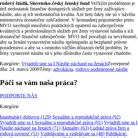
rodový štúdií, Slovensko-český ženský fond
Veľkým problémom je
tiež nedostatok finančne dostupných služieb pre ženy zažívajúce
násilie, ako aj ich nedostatočná kvalita. Ani tieto fakty nie sú v návrhu
ministerstva dostatočne zohľadnené. V hromadnej pripomienke preto
MVO navrhujú množstvo praktických opatrení na zabezpečenie
kvalitných a profesionálnych služieb pre ženy vystavené násiliu a ich
dostatočné finančné zabezpečenie. MVO tiež považujú za nevyhnutné,
aby sa ženám vystaveným násiliu sprístupnilo aj bezplatné právne
poradenstvo a aby sa s omnoho väčším dôrazom riešil problém, že
ženy vystavené násiliu sú v jeho dôsledku často vystavené chudobe.
Kategórie:
Vyjadrili sme sa I Násilie páchané na ženách
Zverejnené
dňa: 24. marca 2009
Témy:
advokácia
,
rodovo podmienené násilie
Páči sa vám naša práca?
PODPORTE NÁS
Kategórie
Istanbulský dohovor
(129)
Sexuálne a reprodukčné práva
(92)
Vyjadrili sme sa I Sexuálne a reprodukčné práva
(91)
Vyjadrili sme sa I
Násilie páchané na ženách
(71)
Aktuality
(63)
Ľudské práva žien a
rodová rovnosť
(51)
Vzdelávame a vzdelávate sa
(48)
Publikácie: