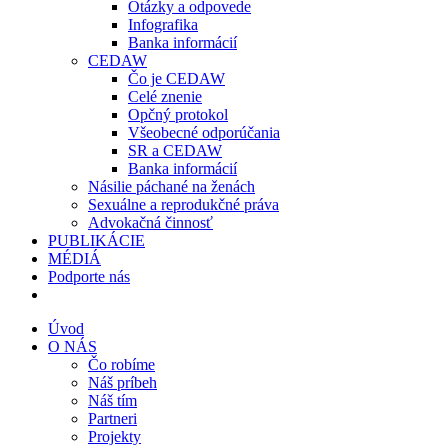
Otázky a odpovede
Infografika
Banka informácií
CEDAW
Čo je CEDAW
Celé znenie
Opčný protokol
Všeobecné odporúčania
SR a CEDAW
Banka informácií
Násilie páchané na ženách
Sexuálne a reprodukčné práva
Advokačná činnosť
PUBLIKÁCIE
MÉDIÁ
Podporte nás
Úvod
O NÁS
Čo robíme
Náš príbeh
Náš tím
Partneri
Projekty