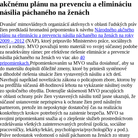
akčnému plánu na prevenciu a elimináciu
násilia páchaného na ženách
Dvanásť mimovládnych organizácií aktívnych v oblasti ľudských práv
žien predkladá hromadnú pripomienku k návrhu
Národného akčného
plánu na elimináciu a prevenciu násilia páchaného na ženách na roky
2009 – 2012
(NAP), ktorý pripravilo Ministerstvo práce, sociálnych
vecí a rodiny. MVO považujú tento materiál vo svojej súčasnej podobe
za neadekvátny rámec pre efektívne riešenie eliminácie a prevencie
násilia páchaného na ženách vo viac ako
40
pripomienkach.
Pripomienkovaním sa MVO snažia dosiahnuť, aby sa
do materiálu doplnili dôležité zmeny, ktoré by priniesli systémové
a dlhodobé riešenia situácie žien vystavených násiliu a ich detí.
Navrhujú napríklad novelizáciu zákona o policajnom zbore, ktorou by
sa predĺžila súčasná 48-hodinová lehota na vykázanie násilnej osoby
zo spoločného obydlia. Doterajšie skúsenosti MVO pracujúcich
v oblasti ochrany práv žien vystavených násiliu totiž jasne ukazujú, že
súčasné ustanovenie neprispieva k ochrane žien pred násilným
partnerom, pretože im neposkytuje dostatočný čas na realizáciu
konkrétnych krokov potrebných na zaistenie bezpečia. MVO sa
svojimi pripomienkami snažia aj o zlepšenie služieb prostredníctvom
vzdelávania všetkých zainteresovaných profesií (polícia, sociálne
pracovníčky, lekárky/lekári, psychológovia/psychologičky a pod.).
Práve nedostatok vedomostí o násilí páchanom na ženách zo strany