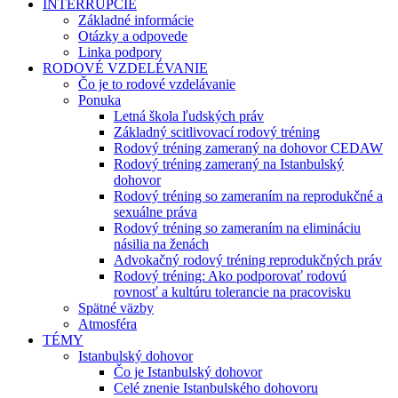
INTERRUPCIE
Základné informácie
Otázky a odpovede
Linka podpory
RODOVÉ VZDELÉVANIE
Čo je to rodové vzdelávanie
Ponuka
Letná škola ľudských práv
Základný scitlivovací rodový tréning
Rodový tréning zameraný na dohovor CEDAW
Rodový tréning zameraný na Istanbulský
dohovor
Rodový tréning so zameraním na reprodukčné a
sexuálne práva
Rodový tréning so zameraním na elimináciu
násilia na ženách
Advokačný rodový tréning reprodukčných práv
Rodový tréning: Ako podporovať rodovú
rovnosť a kultúru tolerancie na pracovisku
Spätné väzby
Atmosféra
TÉMY
Istanbulský dohovor
Čo je Istanbulský dohovor
Celé znenie Istanbulského dohovoru