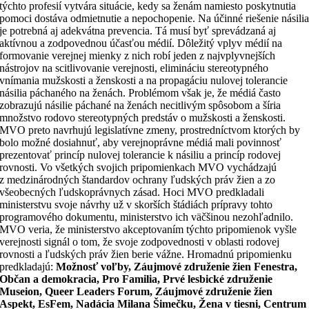
týchto profesií vytvára situácie, kedy sa ženám namiesto poskytnutia
pomoci dostáva odmietnutie a nepochopenie. Na účinné riešenie násili
je potrebná aj adekvátna prevencia. Tá musí byť sprevádzaná aj
aktívnou a zodpovednou účasťou médií. Dôležitý vplyv médií na
formovanie verejnej mienky z nich robí jeden z najvplyvnejších
nástrojov na scitlivovanie verejnosti, elimináciu stereotypného
vnímania mužskosti a ženskosti a na propagáciu nulovej tolerancie
násilia páchaného na ženách. Problémom však je, že médiá často
zobrazujú násilie páchané na ženách necitlivým spôsobom a šíria
množstvo rodovo stereotypných predstáv o mužskosti a ženskosti.
MVO preto navrhujú legislatívne zmeny, prostredníctvom ktorých by
bolo možné dosiahnuť, aby verejnoprávne médiá mali povinnosť
prezentovať princíp nulovej tolerancie k násiliu a princíp rodovej
rovnosti. Vo všetkých svojich pripomienkach MVO vychádzajú
z medzinárodných štandardov ochrany ľudských práv žien a zo
všeobecných ľudskoprávnych zásad. Hoci MVO predkladali
ministerstvu svoje návrhy už v skorších štádiách prípravy tohto
programového dokumentu, ministerstvo ich väčšinou nezohľadnilo.
MVO veria, že ministerstvo akceptovaním týchto pripomienok vyšle
verejnosti signál o tom, že svoje zodpovednosti v oblasti rodovej
rovnosti a ľudských práv žien berie vážne. Hromadnú pripomienku
predkladajú:
Možnosť voľby, Záujmové združenie žien Fenestra,
Občan a demokracia, Pro Familia, Prvé lesbické združenie
Museion, Queer Leaders Forum, Záujmové združenie žien
Aspekt, EsFem, Nadácia Milana Šimečku, Žena v tiesni, Centrum