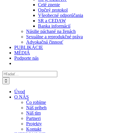
Celé znenie
Opčný protokol
Všeobecné odporúčania
SR a CEDAW
Banka informácií
Násilie páchané na ženách
Sexuálne a reprodukčné práva
Advokačná činnosť
PUBLIKÁCIE
MÉDIÁ
Podporte nás
Hľadať:
Úvod
O NÁS
Čo robíme
Náš príbeh
Náš tím
Partneri
Projekty
Kontakt