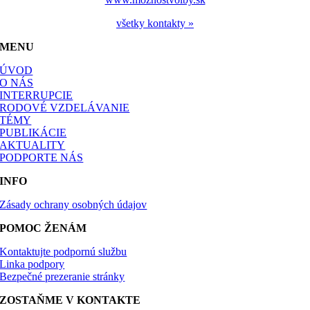
všetky kontakty »
MENU
ÚVOD
O NÁS
INTERRUPCIE
RODOVÉ VZDELÁVANIE
TÉMY
PUBLIKÁCIE
AKTUALITY
PODPORTE NÁS
INFO
Zásady ochrany osobných údajov
POMOC ŽENÁM
Kontaktujte podpornú službu
Linka podpory
Bezpečné prezeranie stránky
ZOSTAŇME V KONTAKTE