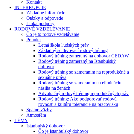
Kontakt
INTERRUPCIE
Základné informácie
Otázky a odpovede
Linka podpory
RODOVÉ VZDELÉVANIE
Čo je to rodové vzdelávanie
Ponuka
Letná škola ľudských práv
Základný scitlivovací rodový tréning
Rodový tréning zameraný na dohovor CEDAW
Rodový tréning zameraný na Istanbulský
dohovor
Rodový tréning so zameraním na reprodukčné a
sexuálne práva
Rodový tréning so zameraním na elimináciu
násilia na ženách
Advokačný rodový tréning reprodukčných práv
Rodový tréning: Ako podporovať rodovú
rovnosť a kultúru tolerancie na pracovisku
Spätné väzby
Atmosféra
TÉMY
Istanbulský dohovor
Čo je Istanbulský dohovor