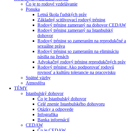
Čo je to rodové vzdelávanie
Ponuka
Letná škola ľudských práv
Základný scitlivovací rodový tréning
Rodový tréning zameraný na dohovor CEDAW
Rodový tréning zameraný na Istanbulský
dohovor
Rodový tréning so zameraním na reprodukčné a
sexuálne práva
Rodový tréning so zameraním na elimináciu
násilia na ženách
Advokačný rodový tréning reprodukčných práv
Rodový tréning: Ako podporovať rodovú
rovnosť a kultúru tolerancie na pracovisku
Spätné väzby
Atmosféra
TÉMY
Istanbulský dohovor
Čo je Istanbulský dohovor
Celé znenie Istanbulského dohovoru
Otázky a odpovede
Infografika
Banka informácií
CEDAW
Čo je CEDAW