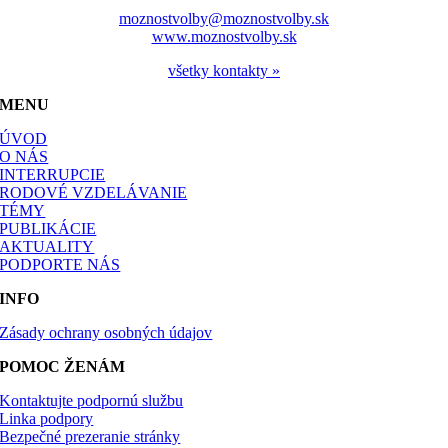
moznostvolby@moznostvolby.sk
www.moznostvolby.sk
všetky kontakty »
MENU
ÚVOD
O NÁS
INTERRUPCIE
RODOVÉ VZDELÁVANIE
TÉMY
PUBLIKÁCIE
AKTUALITY
PODPORTE NÁS
INFO
Zásady ochrany osobných údajov
POMOC ŽENÁM
Kontaktujte podpornú službu
Linka podpory
Bezpečné prezeranie stránky