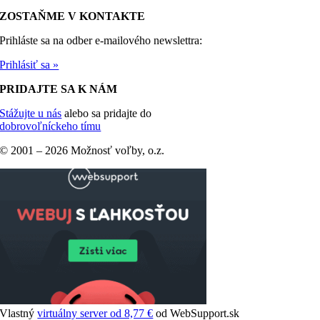
ZOSTAŇME V KONTAKTE
Prihláste sa na odber e-mailového newslettra:
Prihlásiť sa »
PRIDAJTE SA K NÁM
Stážujte u nás
alebo sa pridajte do
dobrovoľníckeho tímu
© 2001 –
2026 Možnosť voľby, o.z.
Vlastný
virtuálny server od 8,77 €
od WebSupport.sk