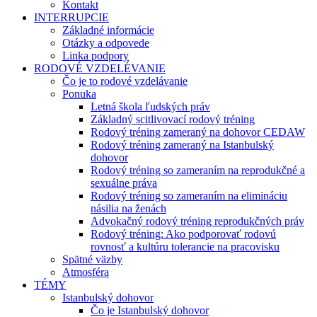
Kontakt
INTERRUPCIE
Základné informácie
Otázky a odpovede
Linka podpory
RODOVÉ VZDELÉVANIE
Čo je to rodové vzdelávanie
Ponuka
Letná škola ľudských práv
Základný scitlivovací rodový tréning
Rodový tréning zameraný na dohovor CEDAW
Rodový tréning zameraný na Istanbulský
dohovor
Rodový tréning so zameraním na reprodukčné a
sexuálne práva
Rodový tréning so zameraním na elimináciu
násilia na ženách
Advokačný rodový tréning reprodukčných práv
Rodový tréning: Ako podporovať rodovú
rovnosť a kultúru tolerancie na pracovisku
Spätné väzby
Atmosféra
TÉMY
Istanbulský dohovor
Čo je Istanbulský dohovor