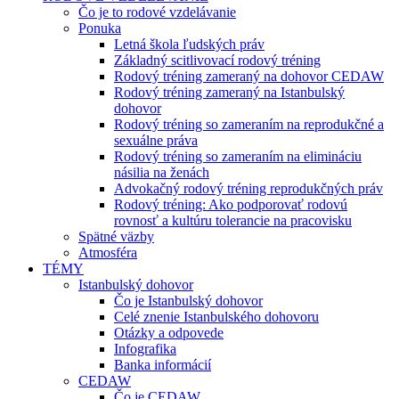
Čo je to rodové vzdelávanie
Ponuka
Letná škola ľudských práv
Základný scitlivovací rodový tréning
Rodový tréning zameraný na dohovor CEDAW
Rodový tréning zameraný na Istanbulský
dohovor
Rodový tréning so zameraním na reprodukčné a
sexuálne práva
Rodový tréning so zameraním na elimináciu
násilia na ženách
Advokačný rodový tréning reprodukčných práv
Rodový tréning: Ako podporovať rodovú
rovnosť a kultúru tolerancie na pracovisku
Spätné väzby
Atmosféra
TÉMY
Istanbulský dohovor
Čo je Istanbulský dohovor
Celé znenie Istanbulského dohovoru
Otázky a odpovede
Infografika
Banka informácií
CEDAW
Čo je CEDAW