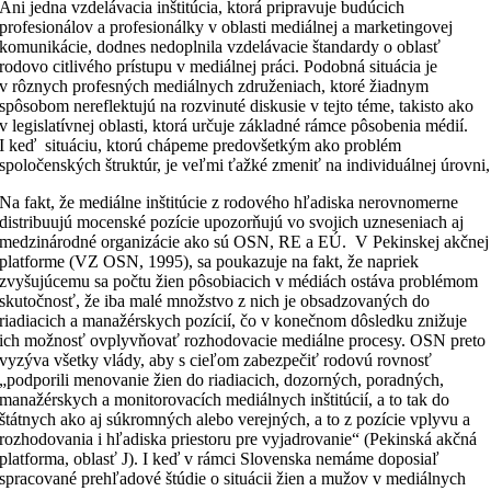
Ani jedna vzdelávacia inštitúcia, ktorá pripravuje budúcich
profesionálov a profesionálky v oblasti mediálnej a marketingovej
komunikácie, dodnes nedoplnila vzdelávacie štandardy o oblasť
rodovo citlivého prístupu v mediálnej práci. Podobná situácia je
v rôznych profesných mediálnych združeniach, ktoré žiadnym
spôsobom nereflektujú na rozvinuté diskusie v tejto téme, takisto ako
v legislatívnej oblasti, ktorá určuje základné rámce pôsobenia médií.
I keď situáciu, ktorú chápeme predovšetkým ako problém
spoločenských štruktúr, je veľmi ťažké zmeniť na individuálnej úrovni,
Na fakt, že mediálne inštitúcie z rodového hľadiska nerovnomerne
distribuujú mocenské pozície upozorňujú vo svojich uzneseniach aj
medzinárodné organizácie ako sú OSN, RE a EÚ. V Pekinskej akčnej
platforme (VZ OSN, 1995), sa poukazuje na fakt, že napriek
zvyšujúcemu sa počtu žien pôsobiacich v médiách ostáva problémom
skutočnosť, že iba malé množstvo z nich je obsadzovaných do
riadiacich a manažérskych pozícií, čo v konečnom dôsledku znižuje
ich možnosť ovplyvňovať rozhodovacie mediálne procesy. OSN preto
vyzýva všetky vlády, aby s cieľom zabezpečiť rodovú rovnosť
„podporili menovanie žien do riadiacich, dozorných, poradných,
manažérskych a monitorovacích mediálnych inštitúcií, a to tak do
štátnych ako aj súkromných alebo verejných, a to z pozície vplyvu a
rozhodovania i hľadiska priestoru pre vyjadrovanie“ (Pekinská akčná
platforma, oblasť J). I keď v rámci Slovenska nemáme doposiaľ
spracované prehľadové štúdie o situácii žien a mužov v mediálnych