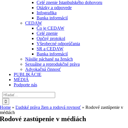
Celé znenie Istanbulského dohovoru
Otázky a odpovede
Infografika
Banka informácií
CEDAW
Čo je CEDAW
Celé znenie
Opčný protokol
Všeobecné odporúčania
SR a CEDAW
Banka informácií
Násilie páchané na ženách
Sexuálne a reprodukčné práva
Advokačná činnosť
PUBLIKÁCIE
MÉDIÁ
Podporte nás
Hľadať:
Home
»
Ľudské práva žien a rodová rovnosť
»
Rodové zastúpenie v
médiách
Rodové zastúpenie v médiách