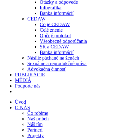
Otázky a odpovede
Infografika
Banka informácií
CEDAW
Čo je CEDAW
Celé znenie
Opčný protokol
Všeobecné odporúčania
SR a CEDAW
Banka informácií
Násilie páchané na ženách
Sexuálne a reprodukčné práva
Advokačná činnosť
PUBLIKÁCIE
MÉDIÁ
Podporte nás
Úvod
O NÁS
Čo robíme
Náš príbeh
Náš tím
Partneri
Projekty