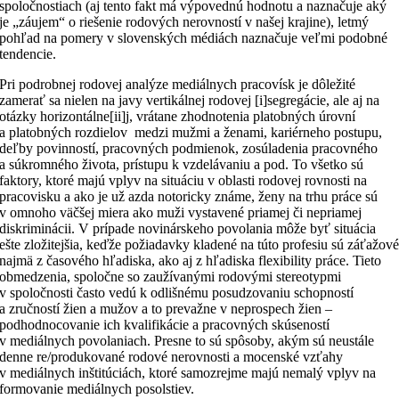
spoločnostiach (aj tento fakt má výpovednú hodnotu a naznačuje aký
je „záujem“ o riešenie rodových nerovností v našej krajine), letmý
pohľad na pomery v slovenských médiách naznačuje veľmi podobné
tendencie.
Pri podrobnej rodovej analýze mediálnych pracovísk je dôležité
zamerať sa nielen na javy vertikálnej rodovej [i]segregácie, ale aj na
otázky horizontálne[ii]j, vrátane zhodnotenia platobných úrovní
a platobných rozdielov medzi mužmi a ženami, kariérneho postupu,
deľby povinností, pracovných podmienok, zosúladenia pracovného
a súkromného života, prístupu k vzdelávaniu a pod. To všetko sú
faktory, ktoré majú vplyv na situáciu v oblasti rodovej rovnosti na
pracovisku a ako je už azda notoricky známe, ženy na trhu práce sú
v omnoho väčšej miera ako muži vystavené priamej či nepriamej
diskriminácii. V prípade novinárskeho povolania môže byť situácia
ešte zložitejšia, keďže požiadavky kladené na túto profesiu sú záťažov
najmä z časového hľadiska, ako aj z hľadiska flexibility práce. Tieto
obmedzenia, spoločne so zaužívanými rodovými stereotypmi
v spoločnosti často vedú k odlišnému posudzovaniu schopností
a zručností žien a mužov a to prevažne v neprospech žien –
podhodnocovanie ich kvalifikácie a pracovných skúseností
v mediálnych povolaniach. Presne to sú spôsoby, akým sú neustále
denne re/produkované rodové nerovnosti a mocenské vzťahy
v mediálnych inštitúciách, ktoré samozrejme majú nemalý vplyv na
formovanie mediálnych posolstiev.