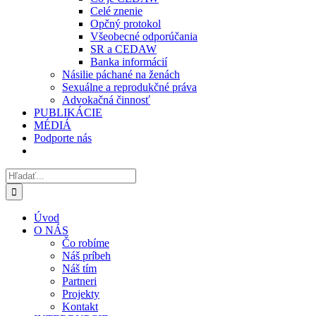
Celé znenie
Opčný protokol
Všeobecné odporúčania
SR a CEDAW
Banka informácií
Násilie páchané na ženách
Sexuálne a reprodukčné práva
Advokačná činnosť
PUBLIKÁCIE
MÉDIÁ
Podporte nás
Hľadať:
Úvod
O NÁS
Čo robíme
Náš príbeh
Náš tím
Partneri
Projekty
Kontakt