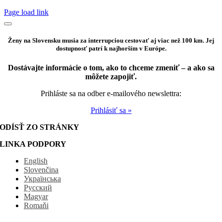
Page load link
Ženy na Slovensku musia za interrupciou cestovať aj viac než 100 km. Jej
dostupnosť patrí k najhorším v Európe.
Dostávajte informácie o tom, ako to chceme zmeniť – a ako sa
môžete zapojiť.
Prihláste sa na odber e-mailového newslettra:
Prihlásiť sa »
ODÍSŤ ZO STRÁNKY
LINKA PODPORY
English
Slovenčina
Українська
Русский
Magyar
Romaňi
Go