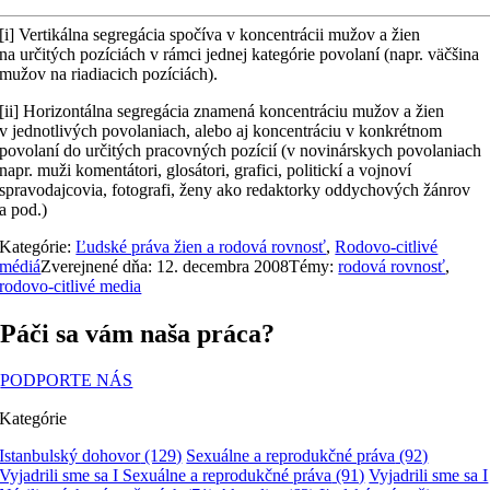
[i] Vertikálna segregácia spočíva v koncentrácii mužov a žien
na určitých pozíciách v rámci jednej kategórie povolaní (napr. väčšina
mužov na riadiacich pozíciách).
[ii] Horizontálna segregácia znamená koncentráciu mužov a žien
v jednotlivých povolaniach, alebo aj koncentráciu v konkrétnom
povolaní do určitých pracovných pozícií (v novinárskych povolaniach
napr. muži komentátori, glosátori, grafici, politickí a vojnoví
spravodajcovia, fotografi, ženy ako redaktorky oddychových žánrov
a pod.)
Kategórie:
Ľudské práva žien a rodová rovnosť
,
Rodovo-citlivé
médiá
Zverejnené dňa: 12. decembra 2008
Témy:
rodová rovnosť
,
rodovo-citlivé media
Páči sa vám naša práca?
PODPORTE NÁS
Kategórie
Istanbulský dohovor
(129)
Sexuálne a reprodukčné práva
(92)
Vyjadrili sme sa I Sexuálne a reprodukčné práva
(91)
Vyjadrili sme sa I