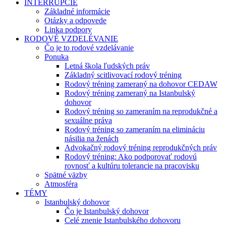
INTERRUPCIE
Základné informácie
Otázky a odpovede
Linka podpory
RODOVÉ VZDELÉVANIE
Čo je to rodové vzdelávanie
Ponuka
Letná škola ľudských práv
Základný scitlivovací rodový tréning
Rodový tréning zameraný na dohovor CEDAW
Rodový tréning zameraný na Istanbulský
dohovor
Rodový tréning so zameraním na reprodukčné a
sexuálne práva
Rodový tréning so zameraním na elimináciu
násilia na ženách
Advokačný rodový tréning reprodukčných práv
Rodový tréning: Ako podporovať rodovú
rovnosť a kultúru tolerancie na pracovisku
Spätné väzby
Atmosféra
TÉMY
Istanbulský dohovor
Čo je Istanbulský dohovor
Celé znenie Istanbulského dohovoru